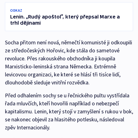
ODKAZ
Lenin. „Rudý apoštol“, který přepsal Marxe a
trhl dějinami
Socha přitom není nová, němečtí komunisté ji odkoupili
ze středočeských Hořovic, kde stála do sametové
revoluce. Přes rakouského obchodníka ji koupila
Marxisticko-leninská strana Německa. Extrémně
levicovou organizaci, ke které se hlásí tři tisíce lidí,
dlouhodobě sleduje vnitřní rozvědka.
Před odhalením sochy se u řečnického pultu vystřídala
řada mluvčích, kteří hovořili například o nebezpečí
kapitalismu. Lenin, který stojí v zamyšlení s rukou v bok,
se nakonec objevil za hlasitého potlesku, následoval
zpěv Internacionály.