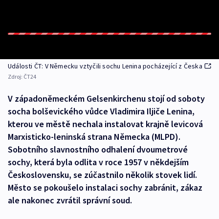
Události ČT: V Německu vztyčili sochu Lenina pocházející z Česka
Zdroj:
ČT24
V západoněmeckém Gelsenkirchenu stojí od soboty
socha bolševického vůdce Vladimira Iljiče Lenina,
kterou ve městě nechala instalovat krajně levicová
Marxisticko-leninská strana Německa (MLPD).
Sobotního slavnostního odhalení dvoumetrové
sochy, která byla odlita v roce 1957 v někdejším
Československu, se zúčastnilo několik stovek lidí.
Město se pokoušelo instalaci sochy zabránit, zákaz
ale nakonec zvrátil správní soud.