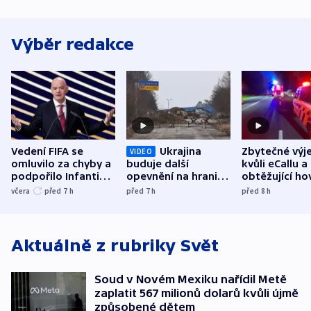
Výběr redakce
Vedení FIFA se
Ukrajina
Zbytečné výj
VIDEO
omluvilo za chyby a
buduje další
kvůli eCallu a
podpořilo Infantina.
opevnění na hranici
obtěžující ho
UEFA trvá na
s Běloruskem
zdržují záchr
včera
před 7
h
před 7
h
před 8
h
bojkotu
Aktuálně z rubriky
Svět
Soud v Novém Mexiku nařídil Metě
zaplatit 567 milionů dolarů kvůli újmě
způsobené dětem