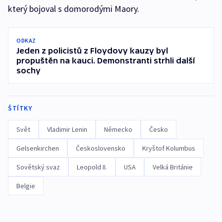
který bojoval s domorodými Maory.
ODKAZ
Jeden z policistů z Floydovy kauzy byl
propuštěn na kauci. Demonstranti strhli další
sochy
ŠTÍTKY
Svět
Vladimir Lenin
Německo
Česko
Gelsenkirchen
Československo
Kryštof Kolumbus
Sovětský svaz
Leopold II.
USA
Velká Británie
Belgie