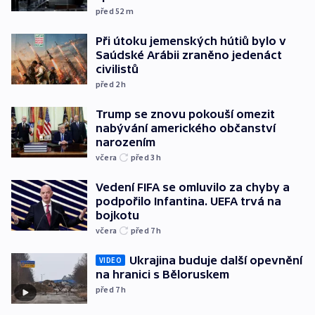
před 52
m
Při útoku jemenských hútiů bylo v
Saúdské Arábii zraněno jedenáct
civilistů
před 2
h
Trump se znovu pokouší omezit
nabývání amerického občanství
narozením
včera
před 3
h
Vedení FIFA se omluvilo za chyby a
podpořilo Infantina. UEFA trvá na
bojkotu
včera
před 7
h
Ukrajina buduje další opevnění
VIDEO
na hranici s Běloruskem
před 7
h