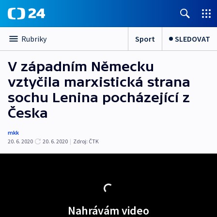
Sport
SLEDOVAT
Rubriky
V západním Německu
vztyčila marxistická strana
sochu Lenina pocházející z
Česka
mkk
20. 6. 2020
20. 6. 2020
|
Zdroj:
ČTK
Nahrávám video