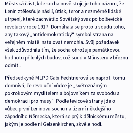
Městská část, kde socha nově stojí, je toho názoru, že
Lenin ztělesňuje násilí, útisk, teror a nezměrné lidské
utrpení, které zachvátilo Sovětský svaz po bolševické
revoluci v roce 1917. Domáhala se proto u soudu toho,
aby takový „antidemokratický“ symbol strana na
veřejném místě instalovat nemohla. Svůj požadavek
však zdůvodnila tím, že socha ohrožuje památkovou
hodnotu přilehlých budov, což soud v Münsteru v březnu
odmítl.
Předsedkyně MLPD Gabi Fechtnerová se naproti tomu
domnívá, že revoluční vůdce je „světoznámým
pokrokovým myslitelem a bojovníkem za svobodu a
demokracii pro masy“. Podle levicové strany jde o
vůbec první Leninovu sochu na území někdejšího
západního Německa, která se prý k dělnickému městu,
jakým je podle ní Gelsenkirchen, skvěle hodí.