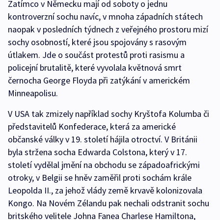
Zatímco v Německu mají od soboty o jednu
kontroverzní sochu navíc, v mnoha západních státech
naopak v posledních týdnech z veřejného prostoru mizí
sochy osobností, které jsou spojovány s rasovým
útlakem. Jde o součást protestů proti rasismu a
policejní brutalitě, které vyvolala květnová smrt
černocha George Floyda při zatýkání v americkém
Minneapolisu.
V USA tak zmizely například sochy Kryštofa Kolumba či
představitelů Konfederace, která za americké
občanské války v 19. století hájila otroctví. V Británii
byla stržena socha Edwarda Colstona, který v 17.
století vydělal jmění na obchodu se západoafrickými
otroky, v Belgii se hněv zaměřil proti sochám krále
Leopolda II., za jehož vlády země krvavě kolonizovala
Kongo. Na Novém Zélandu pak nechali odstranit sochu
britského velitele Johna Fanea Charlese Hamiltona,