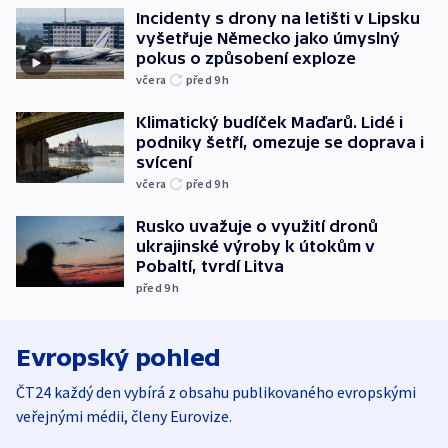
Incidenty s drony na letišti v Lipsku
vyšetřuje Německo jako úmyslný
pokus o způsobení exploze
včera
před 9
h
Klimatický budíček Maďarů. Lidé i
podniky šetří, omezuje se doprava i
svícení
včera
před 9
h
Rusko uvažuje o využití dronů
ukrajinské výroby k útokům v
Pobaltí, tvrdí Litva
před 9
h
Evropský pohled
ČT24 každý den vybírá z obsahu publikovaného evropskými
veřejnými médii, členy Eurovize.