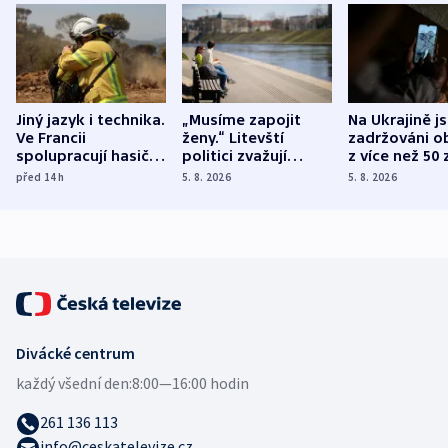
Jiný jazyk i technika.
„Musíme zapojit
Na Ukrajině j
Ve Francii
ženy.“ Litevští
zadržováni o
spolupracují hasiči z
politici zvažují
z více než 50 
různých zemí
dohodu o
Bojovali na s
před 14
h
5. 8. 2026
5. 8. 2026
demografii
Ruska
Divácké centrum
každý všední den:
8:00—16:00 hodin
261 136 113
info@ceskatelevize.cz