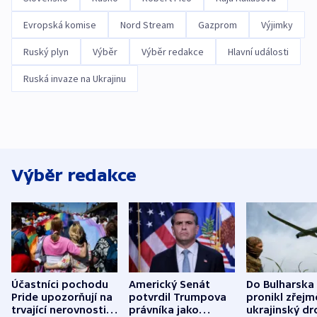
Evropská komise
Nord Stream
Gazprom
Výjimky
Ruský plyn
Výběr
Výběr redakce
Hlavní události
Ruská invaze na Ukrajinu
Výběr redakce
Účastníci pochodu
Americký Senát
Do Bulharska
Pride upozorňují na
potvrdil Trumpova
pronikl zřejm
trvající nerovnosti i
právníka jako
ukrajinský dr