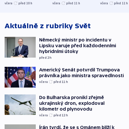
společenskou
ministra
explodoval k
včera
před 10
h
včera
před 11
h
včera
před 12
h
atmosféru
spravedlnosti
od plynovod
Aktuálně z rubriky
Svět
Německý ministr po incidentu v
Lipsku varuje před každodenními
hybridními útoky
před 2
h
Americký Senát potvrdil Trumpova
právníka jako ministra spravedlnosti
včera
před 11
h
Do Bulharska pronikl zřejmě
ukrajinský dron, explodoval
kilometr od plynovodu
včera
před 12
h
Írán tvrdí, že se s Ománem blíží k