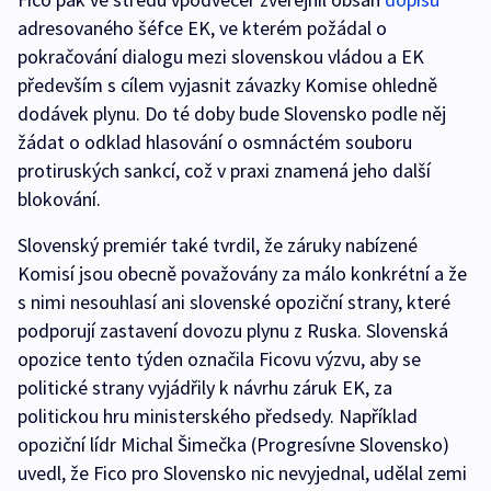
adresovaného šéfce EK, ve kterém požádal o
pokračování dialogu mezi slovenskou vládou a EK
především s cílem vyjasnit závazky Komise ohledně
dodávek plynu. Do té doby bude Slovensko podle něj
žádat o odklad hlasování o osmnáctém souboru
protiruských sankcí, což v praxi znamená jeho další
blokování.
Slovenský premiér také tvrdil, že záruky nabízené
Komisí jsou obecně považovány za málo konkrétní a že
s nimi nesouhlasí ani slovenské opoziční strany, které
podporují zastavení dovozu plynu z Ruska. Slovenská
opozice tento týden označila Ficovu výzvu, aby se
politické strany vyjádřily k návrhu záruk EK, za
politickou hru ministerského předsedy. Například
opoziční lídr Michal Šimečka (Progresívne Slovensko)
uvedl, že Fico pro Slovensko nic nevyjednal, udělal zemi