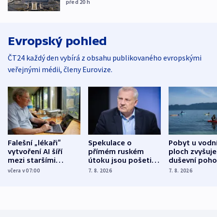
před 20
h
Evropský pohled
ČT24 každý den vybírá z obsahu publikovaného evropskými
veřejnými médii, členy Eurovize.
Falešní „lékaři“
Spekulace o
Pobyt u vodn
vytvoření AI šíří
přímém ruském
ploch zvyšuje
mezi staršími
útoku jsou pošetilé,
duševní poho
Poláky nebezpečné
míní estonský
ukázala
včera v 07:00
7. 8. 2026
7. 8. 2026
zdravotní rady
bezpečnostní
mezinárodní 
expert