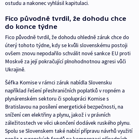
ostudu a nakonec vyhlásil kapitulaci.
Fico původně tvrdil, že dohodu chce
do konce týdne
Fico původně tvrdil, že dohodu ohledně záruk chce do
úterý tohoto týdne, kdy se kvůli slovenskému postoji
ovšem znovu nepodařilo schválit nové sankce EU proti
Moskvě za její pokračující plnohodnotnou agresi vůči
Ukrajině.
Šéfka Komise v rámci záruk nabídla Slovensku
například řešení přeshraničních poplatků v ropném a
plynárenském sektoru či spolupráci Komise s
Bratislavou na posílení energetické bezpečnosti, na
snížení cen elektřiny a plynu, jakož i v právních
záležitostech ve věci ukončení dodávek ruského plynu.
Spolu se Slovenskem také nabízí přípravu návrhů využití
peněz z evropských fondů na kompenzaci případných