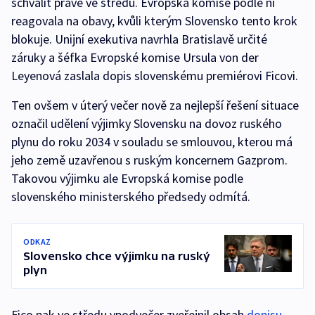
schválit právě ve středu. Evropská komise podle ní
reagovala na obavy, kvůli kterým Slovensko tento krok
blokuje. Unijní exekutiva navrhla Bratislavě určité
záruky a šéfka Evropské komise Ursula von der
Leyenová zaslala dopis slovenskému premiérovi Ficovi.
Ten ovšem v úterý večer nově za nejlepší řešení situace
označil udělení výjimky Slovensku na dovoz ruského
plynu do roku 2034 v souladu se smlouvou, kterou má
jeho země uzavřenou s ruským koncernem Gazprom.
Takovou výjimku ale Evropská komise podle
slovenského ministerského předsedy odmítá.
ODKAZ
Slovensko chce výjimku na ruský
plyn
Fico pak ve středu vpodvečer zveřejnil obsah
dopisu