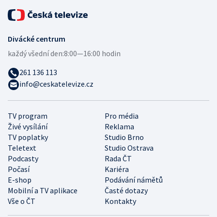
Divácké centrum
každý všední den:
8:00—16:00 hodin
261 136 113
info@ceskatelevize.cz
TV program
Pro média
Živé vysílání
Reklama
TV poplatky
Studio Brno
Teletext
Studio Ostrava
Podcasty
Rada ČT
Počasí
Kariéra
E-shop
Podávání námětů
Mobilní a TV aplikace
Časté dotazy
Vše o ČT
Kontakty