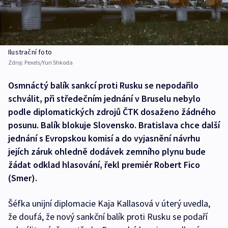
Ilustrační foto
Zdroj:
Pexels/Yuri Shkoda
Osmnáctý balík sankcí proti Rusku se nepodařilo
schválit, při středečním jednání v Bruselu nebylo
podle diplomatických zdrojů ČTK dosaženo žádného
posunu. Balík blokuje Slovensko. Bratislava chce další
jednání s Evropskou komisí a do vyjasnění návrhu
jejích záruk ohledně dodávek zemního plynu bude
žádat odklad hlasování, řekl premiér Robert Fico
(Smer).
Šéfka unijní diplomacie Kaja Kallasová v úterý uvedla,
že doufá, že nový sankční balík proti Rusku se podaří