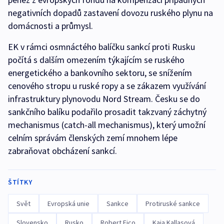
negativních dopadů zastavení dovozu ruského plynu na
domácnosti a průmysl.
EK v rámci osmnáctého balíčku sankcí proti Rusku
počítá s dalším omezením týkajícím se ruského
energetického a bankovního sektoru, se snížením
cenového stropu u ruské ropy a se zákazem využívání
infrastruktury plynovodu Nord Stream. Česku se do
sankčního balíku podařilo prosadit takzvaný záchytný
mechanismus (catch-all mechanismus), který umožní
celním správám členských zemí mnohem lépe
zabraňovat obcházení sankcí.
ŠTÍTKY
Svět
Evropská unie
Sankce
Protiruské sankce
Slovensko
Rusko
Robert Fico
Kaja Kallasová