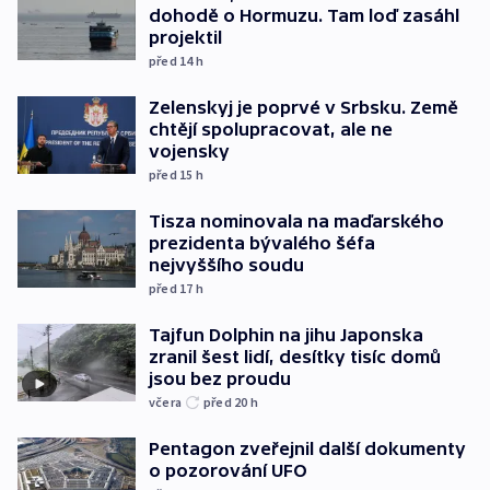
dohodě o Hormuzu. Tam loď zasáhl
projektil
před 14
h
Zelenskyj je poprvé v Srbsku. Země
chtějí spolupracovat, ale ne
vojensky
před 15
h
Tisza nominovala na maďarského
prezidenta bývalého šéfa
nejvyššího soudu
před 17
h
Tajfun Dolphin na jihu Japonska
zranil šest lidí, desítky tisíc domů
jsou bez proudu
včera
před 20
h
Pentagon zveřejnil další dokumenty
o pozorování UFO