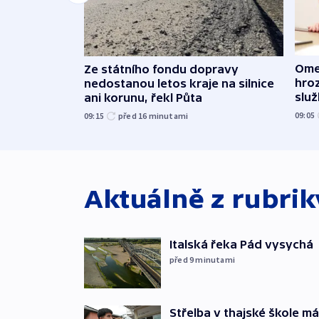
Ome
Ze státního fondu dopravy
hroz
nedostanou letos kraje na silnice
slu
ani korunu, řekl Půta
09:05
09:15
před 16
minutami
Aktuálně z rubri
Italská řeka Pád vysychá
před 9
minutami
Střelba v thajské škole má