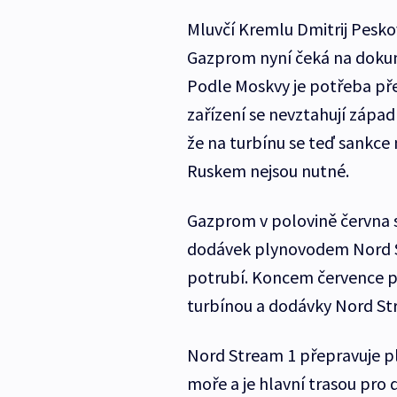
Mluvčí Kremlu Dmitrij Pesko
Gazprom nyní čeká na dokum
Podle Moskvy je potřeba př
zařízení se nevztahují zápa
že na turbínu se teď sankc
Ruskem nejsou nutné.
Gazprom v polovině června s
dodávek plynovodem Nord S
potrubí. Koncem července p
turbínou a dodávky Nord Str
Nord Stream 1 přepravuje p
moře a je hlavní trasou pro