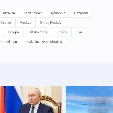
Ukrajina
Nord Stream
Německo
Gazprom
ká unie
Moskva
Dmitrij Peskov
Evropa
Baltské moře
Turbína
Plyn
Zemní plyn
Ruská invaze na Ukrajinu