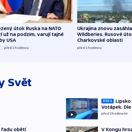
zený útok Ruska na NATO
Ukrajina znovu zasáhla
í už na podzim, varují tajné
Wildberies. Rusové útoč
žby USA
Charkovské oblasti
před 1
hodinou
před 1
hodinou
ky
Svět
Lipsko
VIDEO
Votápek. Dle
před 2
hodinami
 řadu obětí
V Kongu hroz