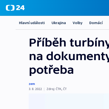
Hlavní události
Ukrajina
Volby
Domácí
Příběh turbín
na dokumenty,
potřeba
zem
3. 8. 2022
|
Zdroj:
ČTK
,
ČT