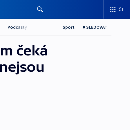
ČT
Podcasty
Sport
SLEDOVAT
om čeká
 nejsou