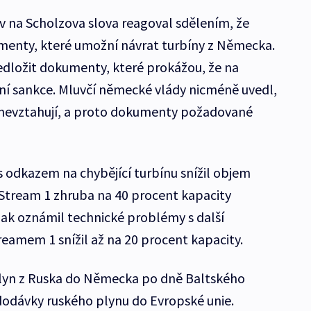
v na Scholzova slova reagoval sdělením, že
enty, které umožní návrat turbíny z Německa.
edložit dokumenty, které prokážou, že na
dní sankce. Mluvčí německé vlády nicméně uvedl,
e nevztahují, a proto dokumenty požadované
 odkazem na chybějící turbínu snížil objem
tream 1 zhruba na 40 procent kapacity
ak oznámil technické problémy s další
eamem 1 snížil až na 20 procent kapacity.
lyn z Ruska do Německa po dně Baltského
 dodávky ruského plynu do Evropské unie.