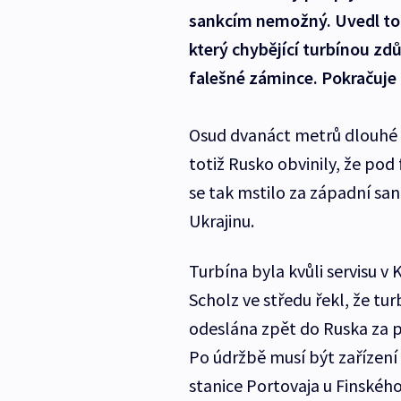
sankcím nemožný. Uvedl to
který chybějící turbínou z
falešné zámince. Pokračuje 
Osud dvanáct metrů dlouhé t
totiž Rusko obvinily, že po
se tak mstilo za západní san
Ukrajinu.
Turbína byla kvůli servisu v
Scholz ve středu řekl, že tu
odeslána zpět do Ruska za p
Po údržbě musí být zařízen
stanice Portovaja u Finského