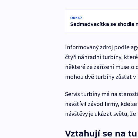
ODKAZ
Sedmadvacítka se shodla n
Informovaný zdroj podle agen
čtyři náhradní turbíny, které 
některé ze zařízení muselo o
mohou dvě turbíny zůstat v ne
Servis turbíny má na staros
navštívil závod firmy, kde s
návštěvy je ukázat světu, že
Vztahují se na t