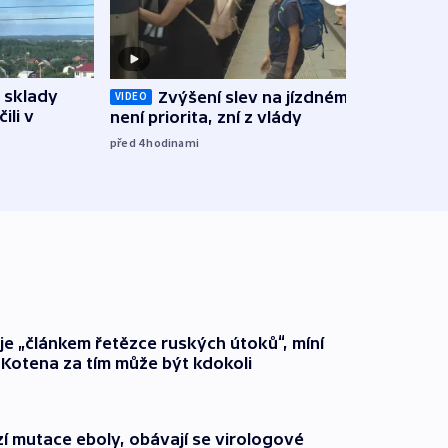
 sklady
Zvýšení slev na jízdném teď
Opil
VIDEO
ili v
není priorita, zní z vlády
vozid
stře
před 4
hodinami
před 4
 je „článkem řetězce ruských útoků“, míní
 Kotena za tím může být kdokoli
í mutace eboly, obávají se virologové