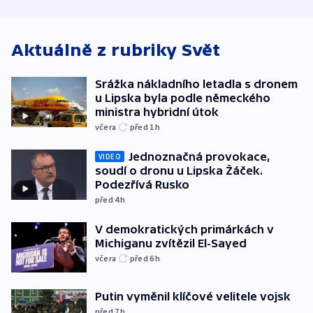
střechu
cenu za krátký film
hybridní útok
Aktuálně z rubriky
Svět
Srážka nákladního letadla s dronem
u Lipska byla podle německého
ministra hybridní útok
včera
před 1
h
Jednoznačná provokace,
VIDEO
soudí o dronu u Lipska Žáček.
Podezřívá Rusko
před 4
h
V demokratických primárkách v
Michiganu zvítězil El-Sayed
včera
před 6
h
Putin vyměnil klíčové velitele vojsk
před 7
h