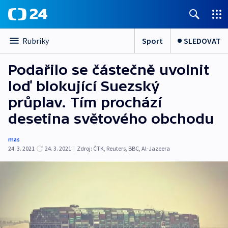
Sport
SLEDOVAT
Rubriky
Podařilo se částečně uvolnit
loď blokující Suezský
průplav. Tím prochází
desetina světového obchodu
mas
24. 3. 2021
24. 3. 2021
|
Zdroj:
ČTK
,
Reuters
,
BBC
,
Al-Jazeera