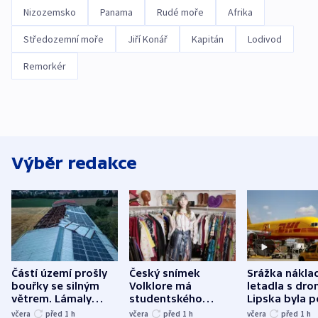
Nizozemsko
Panama
Rudé moře
Afrika
Středozemní moře
Jiří Konář
Kapitán
Lodivod
Remorkér
Výběr redakce
Částí území prošly
Český snímek
Srážka nákla
bouřky se silným
Volklore má
letadla s dr
větrem. Lámaly
studentského
Lipska byla p
stromy a poničily
Oscara, zabojuje o
německého mi
včera
před 1
h
včera
před 1
h
včera
před 1
h