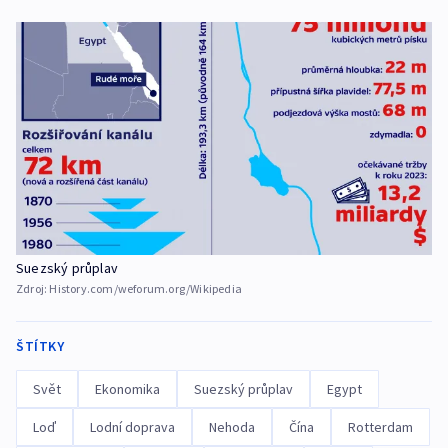
Suezský průplav
Zdroj:
History.com/weforum.org/Wikipedia
ŠTÍTKY
Svět
Ekonomika
Suezský průplav
Egypt
Loď
Lodní doprava
Nehoda
Čína
Rotterdam