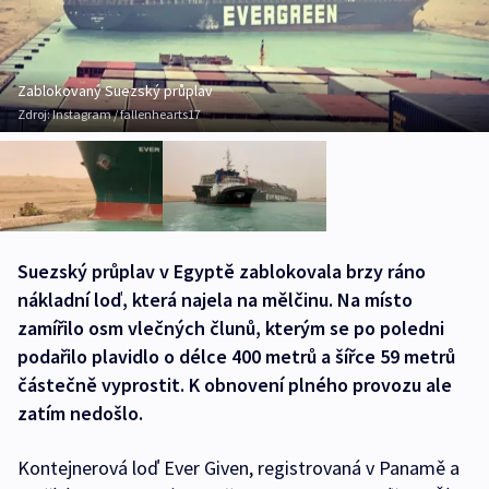
Zablokovaný Suezský průplav
Zdroj:
Instagram / fallenhearts17
Suezský průplav v Egyptě zablokovala brzy ráno
nákladní loď, která najela na mělčinu. Na místo
zamířilo osm vlečných člunů, kterým se po poledni
podařilo plavidlo o délce 400 metrů a šířce 59 metrů
částečně vyprostit. K obnovení plného provozu ale
zatím nedošlo.
Kontejnerová loď Ever Given, registrovaná v Panamě a