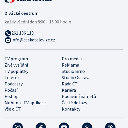
Divácké centrum
každý všední den:
8:00—16:00 hodin
261 136 113
info@ceskatelevize.cz
TV program
Pro média
Živé vysílání
Reklama
TV poplatky
Studio Brno
Teletext
Studio Ostrava
Podcasty
Rada ČT
Počasí
Kariéra
E-shop
Podávání námětů
Mobilní a TV aplikace
Časté dotazy
Vše o ČT
Kontakty