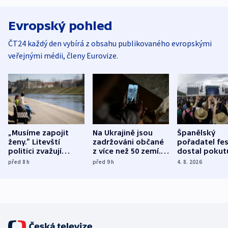
Evropský pohled
ČT24 každý den vybírá z obsahu publikovaného evropskými
veřejnými médii, členy Eurovize.
„Musíme zapojit
Na Ukrajině jsou
Španělský
ženy.“ Litevští
zadržováni občané
pořadatel fes
politici zvažují
z více než 50 zemí.
dostal pokut
dohodu o
Bojovali na straně
nekalé prakti
před 8
h
před 9
h
4. 8. 2026
demografii
Ruska