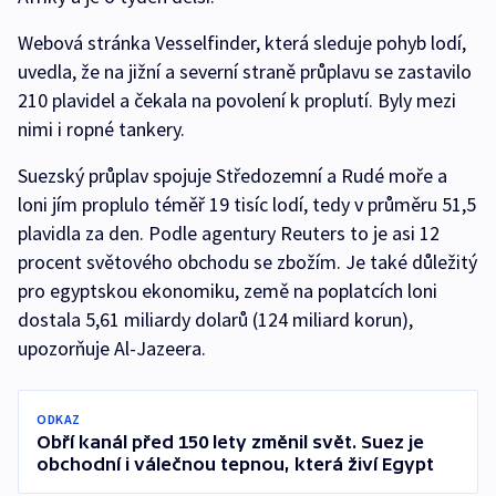
Webová stránka Vesselfinder, která sleduje pohyb lodí,
uvedla, že na jižní a severní straně průplavu se zastavilo
210 plavidel a čekala na povolení k proplutí. Byly mezi
nimi i ropné tankery.
Suezský průplav spojuje Středozemní a Rudé moře a
loni jím proplulo téměř 19 tisíc lodí, tedy v průměru 51,5
plavidla za den. Podle agentury Reuters to je asi 12
procent světového obchodu se zbožím. Je také důležitý
pro egyptskou ekonomiku, země na poplatcích loni
dostala 5,61 miliardy dolarů (124 miliard korun),
upozorňuje Al-Jazeera.
ODKAZ
Obří kanál před 150 lety změnil svět. Suez je
obchodní i válečnou tepnou, která živí Egypt