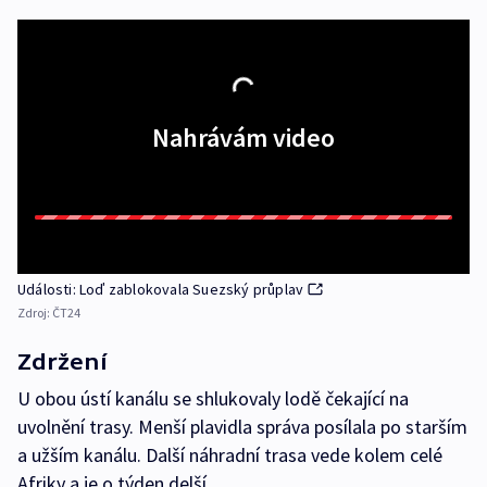
Nahrávám video
Události: Loď zablokovala Suezský průplav
Zdroj:
ČT24
Zdržení
U obou ústí kanálu se shlukovaly lodě čekající na
uvolnění trasy. Menší plavidla správa posílala po starším
a užším kanálu. Další náhradní trasa vede kolem celé
Afriky a je o týden delší.