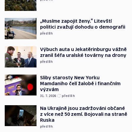
„Musíme zapojit ženy.“ Litevští
politici zvažují dohodu o demografii
před 8
h
Výbuch auta u Jekatěrinburgu vážně
zranil šéfa uralské továrny na drony
před 8
h
Sliby starosty New Yorku
Mamdaniho čelí žalobě i finančním
výzvám
31. 7. 2026
před 8
h
Na Ukrajině jsou zadržováni občané
z více než 50 zemí. Bojovali na straně
Ruska
před 9
h