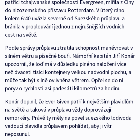
patřící tchajwanské společnosti Evergreen, mířila z Číny
do nizozemského přístavu Rotterdam. V úterý ráno
kolem 6:40 uvázla severně od Suezského průplavu a
bránila v proplouvání jednou z nejrušnějších vodních
cest na světě.
Podle správy průplavu ztratila schopnost manévrovat v
silném větru a písečné bouři. Námořní kapitán Jiří Konár
upozornil, že loď má v důsledku plného naložení více
než dvaceti tisíci kontejnery velkou nadvodní plochu, a
může tak být silně ovlivněna větrem. Opřel se do ní
poryv o rychlosti asi padesáti kilometrů za hodinu.
Konár doplnil, že Ever Given patří k největším plavidlům
na světě a taková v průplavu vždy doprovázejí
remorkéry. Právě ty měly na povel suezského lodivoda
vedoucí plavidla průplavem pohlídat, aby ji vítr
neposunul.