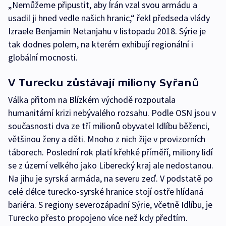
„Nemůžeme připustit, aby Írán vzal svou armádu a
usadil ji hned vedle našich hranic,“ řekl předseda vlády
Izraele Benjamin Netanjahu v listopadu 2018. Sýrie je
tak dodnes polem, na kterém exhibují regionální i
globální mocnosti.
V Turecku zůstávají miliony Syřanů
Válka přitom na Blízkém východě rozpoutala
humanitární krizi nebývalého rozsahu. Podle OSN jsou v
současnosti dva ze tří milionů obyvatel Idlíbu běženci,
většinou ženy a děti. Mnoho z nich žije v provizorních
táborech. Poslední rok platí křehké příměří, miliony lidí
se z území velkého jako Liberecký kraj ale nedostanou.
Na jihu je syrská armáda, na severu zeď. V podstatě po
celé délce turecko-syrské hranice stojí ostře hlídaná
bariéra. S regiony severozápadní Sýrie, včetně Idlíbu, je
Turecko přesto propojeno více než kdy předtím.