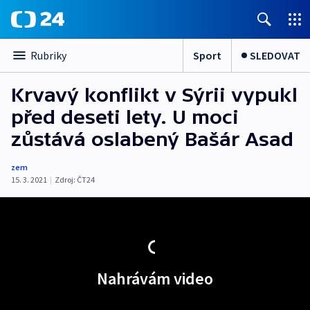
Sport
SLEDOVAT
Rubriky
Krvavý konflikt v Sýrii vypukl
před deseti lety. U moci
zůstává oslabený Bašár Asad
zem
15. 3. 2021
|
Zdroj:
ČT24
Nahrávám video