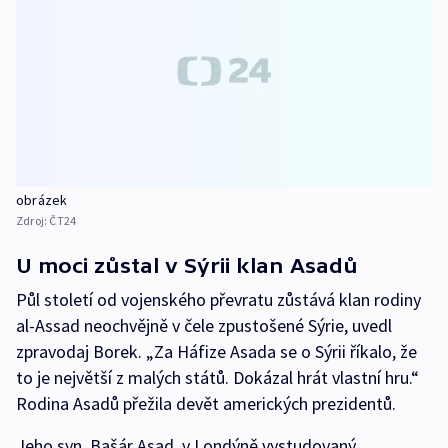
obrázek
Zdroj:
ČT24
U moci zůstal v Sýrii klan Asadů
Půl století od vojenského převratu zůstává klan rodiny
al-Assad neochvějně v čele zpustošené Sýrie, uvedl
zpravodaj Borek. „Za Háfize Asada se o Sýrii říkalo, že
to je největší z malých států. Dokázal hrát vlastní hru.“
Rodina Asadů přežila devět amerických prezidentů.
Jeho syn, Bašár Asad, v Londýně vystudovaný