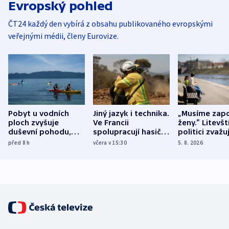
Evropský pohled
ČT24 každý den vybírá z obsahu publikovaného evropskými
veřejnými médii, členy Eurovize.
Pobyt u vodních
Jiný jazyk i technika.
„Musíme zapo
ploch zvyšuje
Ve Francii
ženy.“ Litevšt
duševní pohodu,
spolupracují hasiči z
politici zvažuj
ukázala
různých zemí
dohodu o
před 8
h
včera v 15:30
5. 8. 2026
mezinárodní studie
demografii