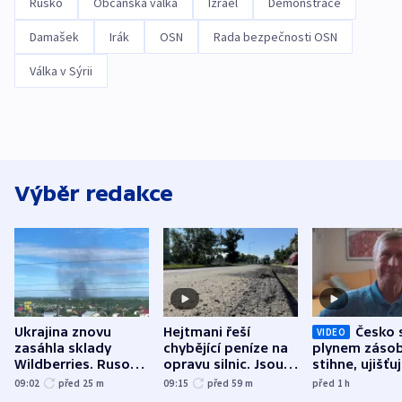
Rusko
Občanská válka
Izrael
Demonstrace
Damašek
Irák
OSN
Rada bezpečnosti OSN
Válka v Sýrii
Výběr redakce
Ukrajina znovu
Hejtmani řeší
Česko 
VIDEO
zasáhla sklady
chybějící peníze na
plynem zásob
Wildberries. Rusové
opravu silnic. Jsou
stihne, ujišťu
útočili v Charkovské
nenárokové, namítá
expert. Sníže
09:02
před 25
m
09:15
před 59
m
před 1
h
oblasti
ministerstvo
však slíbit ne