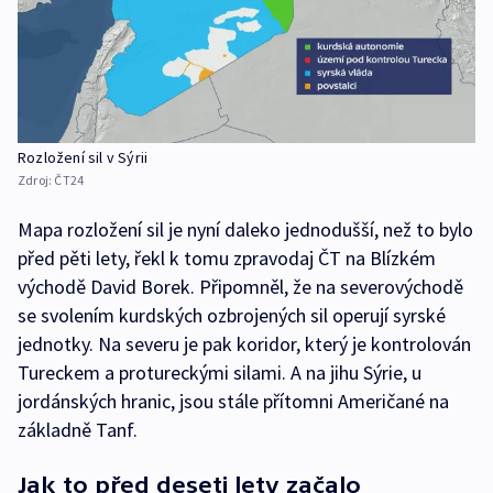
Rozložení sil v Sýrii
Zdroj:
ČT24
Mapa rozložení sil je nyní daleko jednodušší, než to bylo
před pěti lety, řekl k tomu zpravodaj ČT na Blízkém
východě David Borek. Připomněl, že na severovýchodě
se svolením kurdských ozbrojených sil operují syrské
jednotky. Na severu je pak koridor, který je kontrolován
Tureckem a protureckými silami. A na jihu Sýrie, u
jordánských hranic, jsou stále přítomni Američané na
základně Tanf.
Jak to před deseti lety začalo