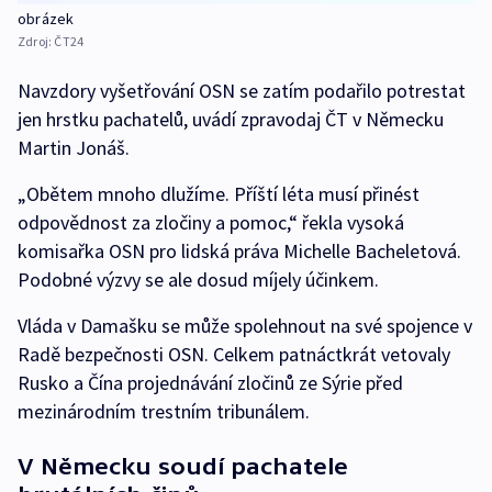
obrázek
Zdroj:
ČT24
Navzdory vyšetřování OSN se zatím podařilo potrestat
jen hrstku pachatelů, uvádí zpravodaj ČT v Německu
Martin Jonáš.
„Obětem mnoho dlužíme. Příští léta musí přinést
odpovědnost za zločiny a pomoc,“ řekla vysoká
komisařka OSN pro lidská práva Michelle Bacheletová.
Podobné výzvy se ale dosud míjely účinkem.
Vláda v Damašku se může spolehnout na své spojence v
Radě bezpečnosti OSN. Celkem patnáctkrát vetovaly
Rusko a Čína projednávání zločinů ze Sýrie před
mezinárodním trestním tribunálem.
V Německu soudí pachatele