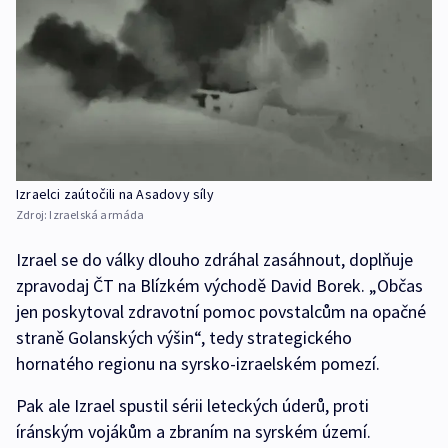
Izraelci zaútočili na Asadovy síly
Zdroj:
Izraelská armáda
Izrael se do války dlouho zdráhal zasáhnout, doplňuje
zpravodaj ČT na Blízkém východě David Borek. „Občas
jen poskytoval zdravotní pomoc povstalcům na opačné
straně Golanských výšin“, tedy strategického
hornatého regionu na syrsko-izraelském pomezí.
Pak ale Izrael spustil sérii leteckých úderů, proti
íránským vojákům a zbraním na syrském území.