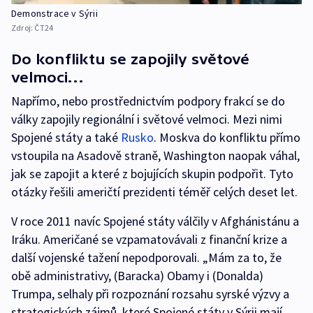
Demonstrace v Sýrii
Zdroj:
ČT24
Do konfliktu se zapojily světové
velmoci…
Napřímo, nebo prostřednictvím podpory frakcí se do
války zapojily regionální i světové velmoci. Mezi nimi
Spojené státy a také
Rusko
. Moskva do konfliktu přímo
vstoupila na Asadově straně, Washington naopak váhal,
jak se zapojit a které z bojujících skupin podpořit. Tyto
otázky řešili američtí prezidenti téměř celých deset let.
V roce 2011 navíc Spojené státy válčily v Afghánistánu a
Iráku. Američané se vzpamatovávali z finanční krize a
další vojenské tažení nepodporovali. „Mám za to, že
obě administrativy, (Baracka) Obamy i (Donalda)
Trumpa, selhaly při rozpoznání rozsahu syrské výzvy a
strategických zájmů, které Spojené státy v Sýrii mají.