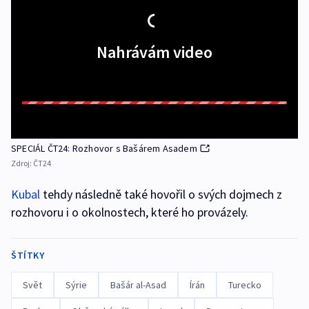
Nahrávám video
SPECIÁL ČT24: Rozhovor s Bašárem Asadem
Zdroj:
ČT24
Kubal
tehdy následně také hovořil o svých dojmech z
rozhovoru i o okolnostech, které ho provázely.
ŠTÍTKY
Svět
Sýrie
Bašár al-Asad
Írán
Turecko