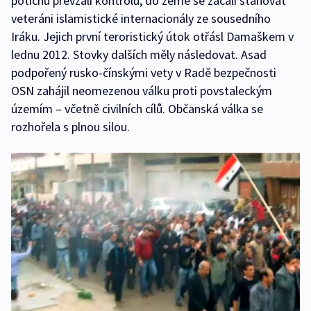
potichu převzali kontrolu, do země se začali stahovat
veteráni islamistické internacionály ze sousedního
Iráku. Jejich první teroristický útok otřásl Damaškem v
lednu 2012. Stovky dalších měly následovat. Asad
podpořený rusko-čínskými vety v Radě bezpečnosti
OSN zahájil neomezenou válku proti povstaleckým
územím –⁠ včetně civilních cílů. Občanská válka se
rozhořela s plnou silou.