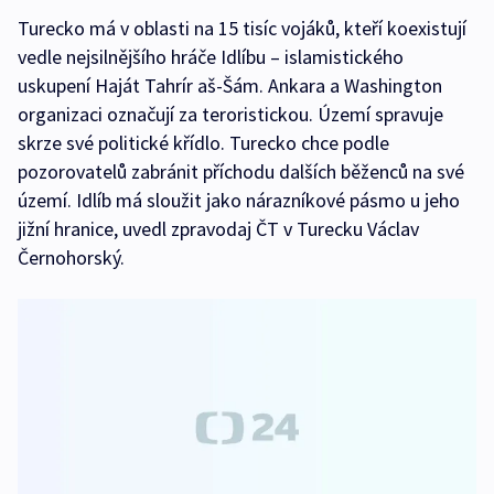
Turecko má v oblasti na 15 tisíc vojáků, kteří koexistují
vedle nejsilnějšího hráče Idlíbu –⁠ islamistického
uskupení Haját Tahrír aš-Šám. Ankara a Washington
organizaci označují za teroristickou. Území spravuje
skrze své politické křídlo. Turecko chce podle
pozorovatelů zabránit příchodu dalších běženců na své
území. Idlíb má sloužit jako nárazníkové pásmo u jeho
jižní hranice, uvedl zpravodaj ČT v Turecku Václav
Černohorský.