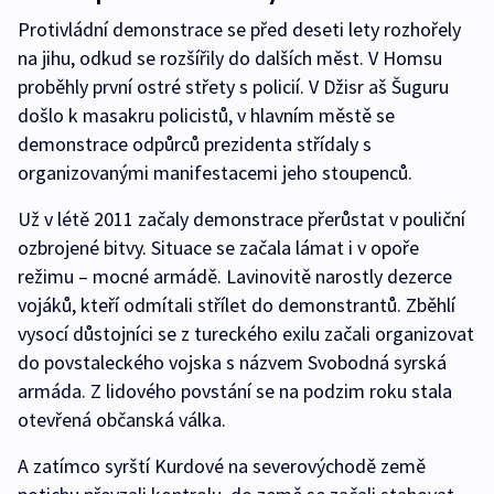
Protivládní demonstrace se před deseti lety rozhořely
na jihu, odkud se rozšířily do dalších měst. V Homsu
proběhly první ostré střety s policií. V Džisr aš Šuguru
došlo k masakru policistů, v hlavním městě se
demonstrace odpůrců prezidenta střídaly s
organizovanými manifestacemi jeho stoupenců.
Už v létě 2011 začaly demonstrace přerůstat v pouliční
ozbrojené bitvy. Situace se začala lámat i v opoře
režimu –⁠ mocné armádě. Lavinovitě narostly dezerce
vojáků, kteří odmítali střílet do demonstrantů. Zběhlí
vysocí důstojníci se z tureckého exilu začali organizovat
do povstaleckého vojska s názvem Svobodná syrská
armáda. Z lidového povstání se na podzim roku stala
otevřená občanská válka.
A zatímco syrští Kurdové na severovýchodě země