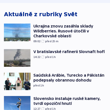
Aktuálně z rubriky
Svět
Ukrajina znovu zasáhla sklady
Wildberries. Rusové útočili v
Charkovské oblasti
09:02
před 25
m
V bratislavské rafinerii Slovnaft hoří
14:22
před 1
h
Saúdská Arábie, Turecko a Pákistán
podepsaly obrannou dohodu
před 1
h
Slovensko instaluje ruské kamery,
tvrdí opoziční hnutí
12:27
před 1
h