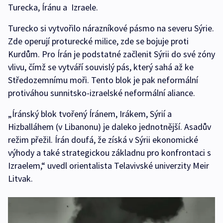
Turecka, Íránu a Izraele.
Turecko si vytvořilo nárazníkové pásmo na severu Sýrie.
Zde operují proturecké milice, zde se bojuje proti
Kurdům. Pro Írán je podstatné začlenit Sýrii do své zóny
vlivu, čímž se vytváří souvislý pás, který sahá až ke
Středozemnímu moři. Tento blok je pak neformální
protiváhou sunnitsko-izraelské neformální aliance.
„Íránský blok tvořený Íránem, Irákem, Sýrií a
Hizballáhem (v Libanonu) je daleko jednotnější. Asadův
režim přežil. Írán doufá, že získá v Sýrii ekonomické
výhody a také strategickou základnu pro konfrontaci s
Izraelem,“ uvedl orientalista Telavivské univerzity Meir
Litvak.