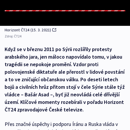
Horizont ČT24 (15. 3. 2021)
Zdroj:
ČT24
Když se v březnu 2011 po Sýrii rozšířily protesty
arabského jara, jen máloco napovídalo tomu, v jakou
tragédii se nepokoje promění. Vzdor proti
polovojenské diktatuře ale přerostl v lidové povstání
a to ve zničující občanskou válku. Po deseti letech
bojů a civilních hrůz přitom stojí v čele Sýrie stále týž
vládce – Bašár Asad –, byť již neovládá celé dřívější
území. Klíčové momenty rozebírali v pořadu Horizont
ČT24 zpravodajové České televize.
Přes značné úspěchy i podporu Íránu a Ruska vláda v