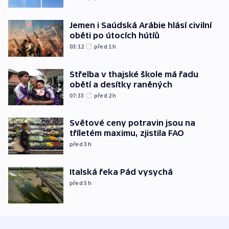
Jemen i Saúdská Arábie hlásí civilní
oběti po útocích hútíů
03:12
před 1
h
Střelba v thajské škole má řadu
obětí a desítky raněných
07:33
před 2
h
Světové ceny potravin jsou na
tříletém maximu, zjistila FAO
před 3
h
Italská řeka Pád vysychá
před 5
h