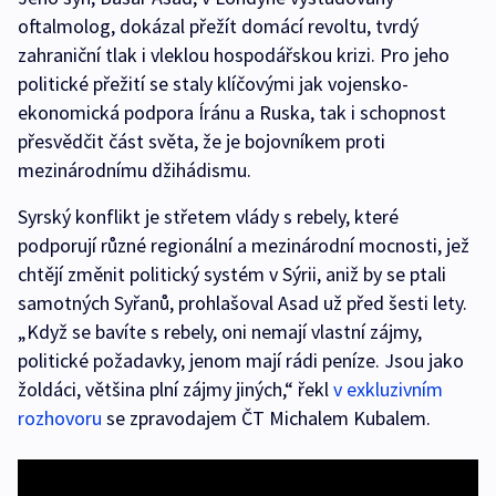
oftalmolog, dokázal přežít domácí revoltu, tvrdý
zahraniční tlak i vleklou hospodářskou krizi. Pro jeho
politické přežití se staly klíčovými jak vojensko-
ekonomická podpora Íránu a Ruska, tak i schopnost
přesvědčit část světa, že je bojovníkem proti
mezinárodnímu džihádismu.
Syrský konflikt je střetem vlády s rebely, které
podporují různé regionální a mezinárodní mocnosti, jež
chtějí změnit politický systém v Sýrii, aniž by se ptali
samotných Syřanů, prohlašoval Asad už před šesti lety.
„Když se bavíte s rebely, oni nemají vlastní zájmy,
politické požadavky, jenom mají rádi peníze. Jsou jako
žoldáci, většina plní zájmy jiných,“ řekl
v exkluzivním
rozhovoru
se zpravodajem ČT Michalem Kubalem.