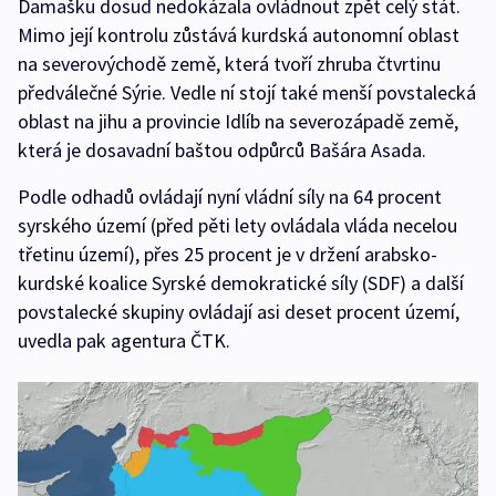
Damašku dosud nedokázala ovládnout zpět celý stát.
Mimo její kontrolu zůstává kurdská autonomní oblast
na severovýchodě země, která tvoří zhruba čtvrtinu
předválečné Sýrie. Vedle ní stojí také menší povstalecká
oblast na jihu a provincie Idlíb na severozápadě země,
která je dosavadní baštou odpůrců Bašára Asada.
Podle odhadů ovládají nyní vládní síly na 64 procent
syrského území (před pěti lety ovládala vláda necelou
třetinu území), přes 25 procent je v držení arabsko-
kurdské koalice Syrské demokratické síly (SDF) a další
povstalecké skupiny ovládají asi deset procent území,
uvedla pak agentura ČTK.