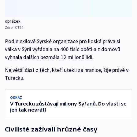
obrázek
Zdroj:
ČT24
Podle exilové Syrské organizace pro lidská práva si
válka v Sýrii vyžádala na 400 tisíc obětí a z domovů
vyhnala dalších bezmála 12 milionů lidí.
Největší část z těch, kteří utekli za hranice, žije právě v
Turecku.
ODKAZ
V Turecku zůstávají miliony Syřanů. Do vlasti se
jen tak nevrátí
Civilisté zažívali hrůzné časy