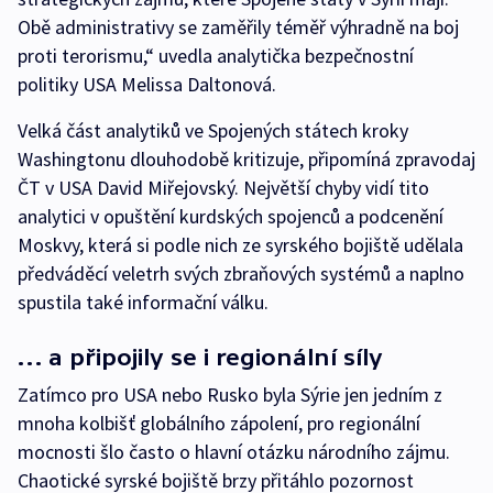
Obě administrativy se zaměřily téměř výhradně na boj
proti terorismu,“ uvedla analytička bezpečnostní
politiky USA Melissa Daltonová.
Velká část analytiků ve Spojených státech kroky
Washingtonu dlouhodobě kritizuje, připomíná zpravodaj
ČT v USA David Miřejovský. Největší chyby vidí tito
analytici v opuštění kurdských spojenců a podcenění
Moskvy, která si podle nich ze syrského bojiště udělala
předváděcí veletrh svých zbraňových systémů a naplno
spustila také informační válku.
… a připojily se i regionální síly
Zatímco pro USA nebo Rusko byla Sýrie jen jedním z
mnoha kolbišť globálního zápolení, pro regionální
mocnosti šlo často o hlavní otázku národního zájmu.
Chaotické syrské bojiště brzy přitáhlo pozornost