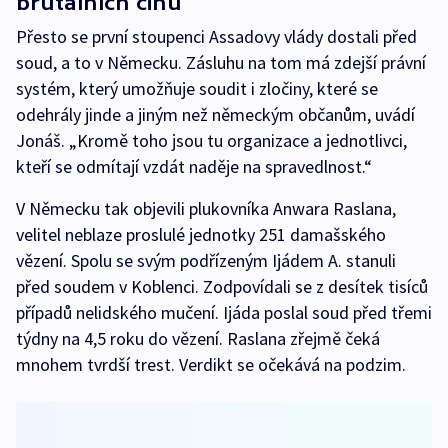
brutálních činů
Přesto se první stoupenci Assadovy vlády dostali před
soud, a to v Německu. Zásluhu na tom má zdejší právní
systém, který umožňuje soudit i zločiny, které se
odehrály jinde a jiným než německým občanům, uvádí
Jonáš. „Kromě toho jsou tu organizace a jednotlivci,
kteří se odmítají vzdát naděje na spravedlnost.“
V Německu tak objevili plukovníka Anwara Raslana,
velitel neblaze proslulé jednotky 251 damašského
vězení. Spolu se svým podřízeným Ijádem A. stanuli
před soudem v Koblenci. Zodpovídali se z desítek tisíců
případů nelidského mučení. Ijáda poslal soud před třemi
týdny na 4,5 roku do vězení. Raslana zřejmě čeká
mnohem tvrdší trest. Verdikt se očekává na podzim.