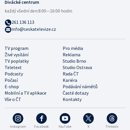
Divácké centrum
každý všední den:
8:00—16:00 hodin
261 136 113
info@ceskatelevize.cz
TV program
Pro média
Živé vysílání
Reklama
TV poplatky
Studio Brno
Teletext
Studio Ostrava
Podcasty
Rada ČT
Počasí
Kariéra
E-shop
Podávání námětů
Mobilní a TV aplikace
Časté dotazy
Vše o ČT
Kontakty
Instagram
Facebook
YouTube
X
Threads