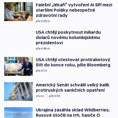
Falešní „lékaři“ vytvoření AI šíří mezi
staršími Poláky nebezpečné
zdravotní rady
před 38
m
USA chtějí poskytnout miliardu
dolarů novému kolumbijskému
prezidentovi
před 46
m
USA chtějí otestovat protiraketový
štít do konce roku, píše Bloomberg
před 5
h
Americký Senát schválil velký balík
protiruských sankčních opatření
včera
před 8
h
Ukrajina zasáhla sklad Wildberries,
Rusové útočili na trh, hasiče či