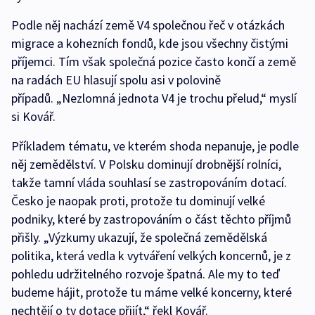
Podle něj nachází země V4 společnou řeč v otázkách
migrace a kohezních fondů, kde jsou všechny čistými
příjemci. Tím však společná pozice často končí a země
na radách EU hlasují spolu asi v polovině
případů. „Nezlomná jednota V4 je trochu přelud,“ myslí
si Kovář.
Příkladem tématu, ve kterém shoda nepanuje, je podle
něj zemědělství. V Polsku dominují drobnější rolníci,
takže tamní vláda souhlasí se zastropováním dotací.
Česko je naopak proti, protože tu dominují velké
podniky, které by zastropováním o část těchto příjmů
přišly. „Výzkumy ukazují, že společná zemědělská
politika, která vedla k vytváření velkých koncernů, je z
pohledu udržitelného rozvoje špatná. Ale my to teď
budeme hájit, protože tu máme velké koncerny, které
nechtějí o ty dotace přijít,“ řekl Kovář.