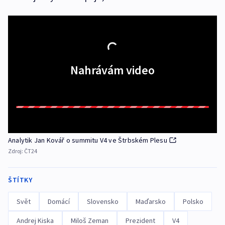
Nahrávám video
Analytik Jan Kovář o summitu V4 ve Štrbském Plesu
Zdroj:
ČT24
ŠTÍTKY
Svět
Domácí
Slovensko
Maďarsko
Polsko
Andrej Kiska
Miloš Zeman
Prezident
V4