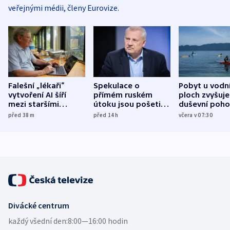
veřejnými médii, členy Eurovize.
Falešní „lékaři“
Spekulace o
Pobyt u vodn
vytvoření AI šíří
přímém ruském
ploch zvyšuje
mezi staršími
útoku jsou pošetilé,
duševní poho
Poláky nebezpečné
míní estonský
ukázala
před 38
m
před 14
h
včera v 07:30
zdravotní rady
bezpečnostní
mezinárodní 
expert
Divácké centrum
každý všední den:
8:00—16:00 hodin