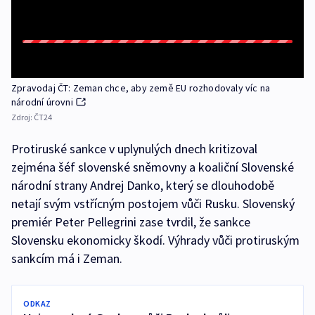
Zpravodaj ČT: Zeman chce, aby země EU rozhodovaly víc na
národní úrovni
Zdroj:
ČT24
Protiruské sankce v uplynulých dnech kritizoval
zejména šéf slovenské sněmovny a koaliční Slovenské
národní strany Andrej Danko, který se dlouhodobě
netají svým vstřícným postojem vůči Rusku. Slovenský
premiér Peter Pellegrini zase tvrdil, že sankce
Slovensku ekonomicky škodí. Výhrady vůči protiruským
sankcím má i Zeman.
ODKAZ