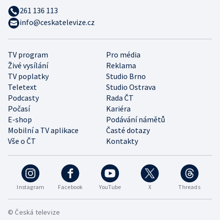
261 136 113
info@ceskatelevize.cz
TV program
Pro média
Živé vysílání
Reklama
TV poplatky
Studio Brno
Teletext
Studio Ostrava
Podcasty
Rada ČT
Počasí
Kariéra
E-shop
Podávání námětů
Mobilní a TV aplikace
Časté dotazy
Vše o ČT
Kontakty
Instagram
Facebook
YouTube
X
Threads
© Česká televize