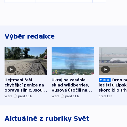
Výběr redakce
Hejtmani řeší
Ukrajina zasáhla
Dron n
VIDEO
chybějící peníze na
sklad Wildberries,
letišti u Lips
opravu silnic. Jsou
Rusové útočili na
skoro kilo trh
nenárokové, namítá
trh, hasiče či
indicie ukazuj
včera
před 10
h
včera
před 11
h
před 11
h
ministerstvo
stadion
Rusko
Aktuálně z rubriky
Svět