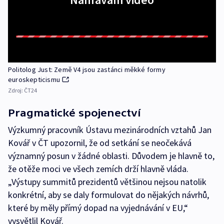
Politolog Just: Země V4 jsou zastánci měkké formy
euroskepticismu
Zdroj:
ČT24
Pragmatické spojenectví
Výzkumný pracovník Ústavu mezinárodních vztahů Jan
Kovář v ČT upozornil, že od setkání se neočekává
významný posun v žádné oblasti. Důvodem je hlavně to,
že otěže moci ve všech zemích drží hlavně vláda.
„Výstupy summitů prezidentů většinou nejsou natolik
konkrétní, aby se daly formulovat do nějakých návrhů,
které by měly přímý dopad na vyjednávání v EU,“
vysvětlil Kovář.