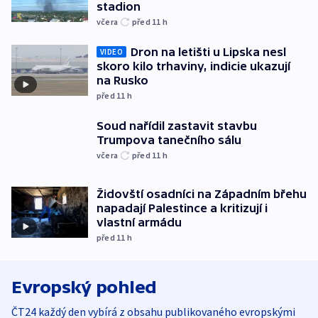
stadion
včera
před 11
h
Dron na letišti u Lipska nesl
VIDEO
skoro kilo trhaviny, indicie ukazují
na Rusko
před 11
h
Soud nařídil zastavit stavbu
Trumpova tanečního sálu
včera
před 11
h
Židovští osadníci na Západním břehu
napadají Palestince a kritizují i
vlastní armádu
před 11
h
Evropský pohled
ČT24 každý den vybírá z obsahu publikovaného evropskými