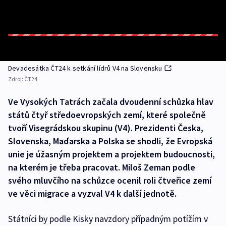
Devadesátka ČT24 k setkání lídrů V4 na Slovensku
Zdroj:
ČT24
Ve Vysokých Tatrách začala dvoudenní schůzka hlav
států čtyř středoevropských zemí, které společně
tvoří Visegrádskou skupinu (V4). Prezidenti Česka,
Slovenska, Maďarska a Polska se shodli, že Evropská
unie je úžasným projektem a projektem budoucnosti,
na kterém je třeba pracovat. Miloš Zeman podle
svého mluvčího na schůzce ocenil roli čtveřice zemí
ve věci migrace a vyzval V4 k další jednotě.
Státníci by podle Kisky navzdory případným potížím v