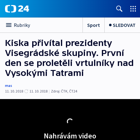
Sport
SLEDOVAT
Rubriky
Kiska přivítal prezidenty
Visegrádské skupiny. První
den se proletěli vrtulníky nad
Vysokými Tatrami
mas
11. 10. 2018
11. 10. 2018
|
Zdroj:
ČTK
,
ČT24
Nahrávám video