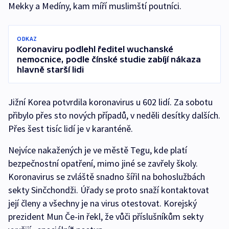
Mekky a Medíny, kam míří muslimští poutníci.
ODKAZ
Koronaviru podlehl ředitel wuchanské
nemocnice, podle čínské studie zabíjí nákaza
hlavně starší lidi
Jižní Korea potvrdila koronavirus u 602 lidí. Za sobotu
přibylo přes sto nových případů, v neděli desítky dalších.
Přes šest tisíc lidí je v karanténě.
Nejvíce nakažených je ve městě Tegu, kde platí
bezpečnostní opatření, mimo jiné se zavřely školy.
Koronavirus se zvláště snadno šířil na bohoslužbách
sekty Sinčchondži. Úřady se proto snaží kontaktovat
její členy a všechny je na virus otestovat. Korejský
prezident Mun Če-in řekl, že vůči příslušníkům sekty