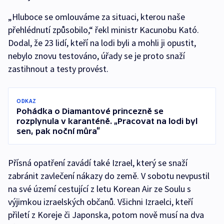
„Hluboce se omlouváme za situaci, kterou naše
přehlédnutí způsobilo,“ řekl ministr Kacunobu Kató.
Dodal, že 23 lidí, kteří na lodi byli a mohli ji opustit,
nebylo znovu testováno, úřady se je proto snaží
zastihnout a testy provést.
ODKAZ
Pohádka o Diamantové princezně se
rozplynula v karanténě. „Pracovat na lodi byl
sen, pak noční můra“
Přísná opatření zavádí také Izrael, který se snaží
zabránit zavlečení nákazy do země. V sobotu nevpustil
na své území cestující z letu Korean Air ze Soulu s
výjimkou izraelských občanů. Všichni Izraelci, kteří
přiletí z Koreje či Japonska, potom nově musí na dva