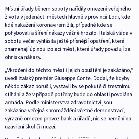
Místní úřady během soboty nařídily omezení veřejného
života v jedenácti městech hlavně v provincii Lodi, kde
lidé nakažení koronavirem žili, případně kde se
pohybovali a šíření nákazy vážně hrozilo. Italská vláda v
sobotu večer vyhlásila ještě přísnější opatření, která
znamenají úplnou izolaci měst, která úřady považují za
ohniska nákazy.
„Vkročení do těchto měst i jejich opuštění je zakázáno,“
uvedl italský premiér Giuseppe Conte. Dodal, že kdyby
někdo zákaz porušil, vystavil by se pokutě či trestnímu
stíhání a že v případě potřeby bude do oblasti povolána
armáda. Podle ministerstva zdravotnictví jsou
zakázána veřejná shromáždění včetně demonstrací,
výrazně omezen provoz bank a úřadů, nic se nemění na
uzavření škol či muzeí.