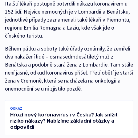
Italští lékaři postupně potvrdili nákazu koronavirem u
152 lidí. Nejvíce nemocných je v Lombardii a Benátsku,
jednotlivé případy zaznamenali také lékaři v Piemontu,
regionu Emilia Romagna a Laziu, kde však jde o
čínského turistu.
Během pátku a soboty také úřady oznámily, že zemřeli
dva nakažení lidé – osmasedmdesátiletý muž z
Benátska a podobně stará žena z Lombardie. Tam stále
není jasné, odkud koronavirus přišel. Třetí obětí je starší
žena v Cremoně, která se nacházela na onkologii a
onemocnění se u ní zjistilo pozdě.
ODKAZ
Hrozí nový koronavirus i v Česku? Jak snížit
riziko nákazy? Nabízíme základní otázky a
odpovědi