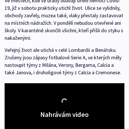
Ve městech, kde se úřady obávají šíření nemoci Covid-
19, již v sobotu prakticky utichl život. Ulice se vylidnily,
obchody zavřely, muzea také, vlaky přestaly zastavovat
na místních nádražích. V pondělí nebudou otevřené ani
školy. V karanténě skončili všichni, kteří přišli do styku s
nakaženými.
Veřejný život ale utichá v celé Lombardii a Benátsku.
Zrušeny jsou zápasy fotbalové Serie A, ve kterých měly
nastoupit týmy z Milána, Verony, Bergama, Calcia a
také Janova, i druholigové týmy z Calcia a Cremonese.
Nahrávám video