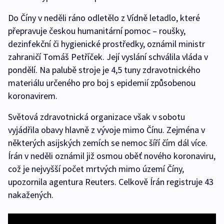
Do Číny v neděli ráno odletělo z Vídně letadlo, které
přepravuje českou humanitární pomoc – roušky,
dezinfekční či hygienické prostředky, oznámil ministr
zahraničí Tomáš Petříček. Její vyslání schválila vláda v
pondělí. Na palubě stroje je 4,5 tuny zdravotnického
materiálu určeného pro boj s epidemií způsobenou
koronavirem.
Světová zdravotnická organizace však v sobotu
vyjádřila obavy hlavně z vývoje mimo Čínu. Zejména v
některých asijských zemích se nemoc šíří čím dál více.
Írán v neděli oznámil již osmou oběť nového koronaviru,
což je nejvyšší počet mrtvých mimo území Číny,
upozornila agentura Reuters. Celkově Írán registruje 43
nakažených.