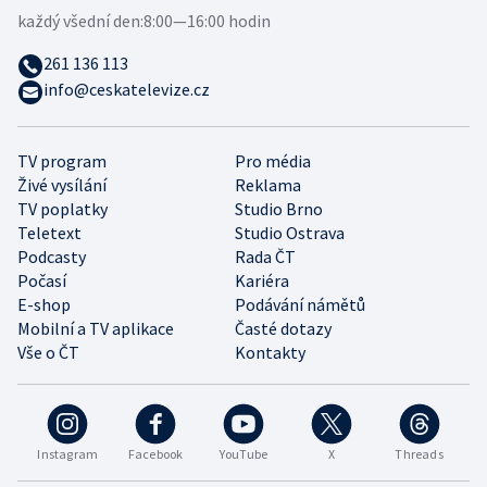
každý všední den:
8:00—16:00 hodin
261 136 113
info@ceskatelevize.cz
TV program
Pro média
Živé vysílání
Reklama
TV poplatky
Studio Brno
Teletext
Studio Ostrava
Podcasty
Rada ČT
Počasí
Kariéra
E-shop
Podávání námětů
Mobilní a TV aplikace
Časté dotazy
Vše o ČT
Kontakty
Instagram
Facebook
YouTube
X
Threads