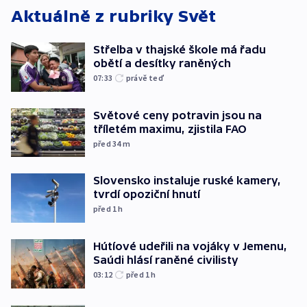
Aktuálně z rubriky
Svět
Střelba v thajské škole má řadu
obětí a desítky raněných
07:33
právě teď
Světové ceny potravin jsou na
tříletém maximu, zjistila FAO
před 34
m
Slovensko instaluje ruské kamery,
tvrdí opoziční hnutí
před 1
h
Hútíové udeřili na vojáky v Jemenu,
Saúdi hlásí raněné civilisty
03:12
před 1
h