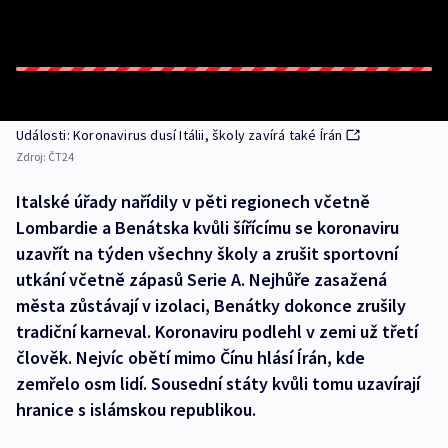
Události: Koronavirus dusí Itálii, školy zavírá také Írán
Zdroj:
ČT24
Italské úřady nařídily v pěti regionech včetně
Lombardie a Benátska kvůli šířícímu se koronaviru
uzavřít na týden všechny školy a zrušit sportovní
utkání včetně zápasů Serie A. Nejhůře zasažená
města zůstávají v izolaci, Benátky dokonce zrušily
tradiční karneval. Koronaviru podlehl v zemi už třetí
člověk. Nejvíc obětí mimo Čínu hlásí Írán, kde
zemřelo osm lidí. Sousední státy kvůli tomu uzavírají
hranice s islámskou republikou.