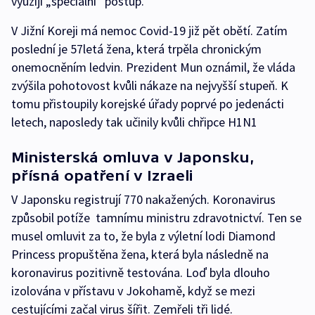
využijí „speciální“ postup.
V Jižní Koreji má nemoc Covid-19 již pět obětí. Zatím
poslední je 57letá žena, která trpěla chronickým
onemocněním ledvin. Prezident Mun oznámil, že vláda
zvýšila pohotovost kvůli nákaze na nejvyšší stupeň. K
tomu přistoupily korejské úřady poprvé po jedenácti
letech, naposledy tak učinily kvůli chřipce H1N1
Ministerská omluva v Japonsku,
přísná opatření v Izraeli
V Japonsku registrují 770 nakažených. Koronavirus
způsobil potíže tamnímu ministru zdravotnictví. Ten se
musel omluvit za to, že byla z výletní lodi Diamond
Princess propuštěna žena, která byla následně na
koronavirus pozitivně testována. Loď byla dlouho
izolována v přístavu v Jokohamě, když se mezi
cestujícími začal virus šířit. Zemřeli tři lidé.