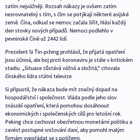
zatím nejvážněji. Rozsah nákazy je ovšem zatím
nesrovnatelný s tím, s čím se potýkají některé asijské
země. Čína, odkud se nemoc začala šířit, hlásí každý
den stovky nových případů. Nemoci podlehlo v
pevninské Číně už 2442 lidí.
Prezident Si Ťin-pching prohlásil, že přijatá opatření
jsou účinná, ale boj proti koronaviru je stále v kritickém
stadiu. „Situace zůstává vážná a složitá,“ citovala
čínského lídra státní televize.
Si připustil, že nákaza bude mít značný dopad na
hospodářství i společnost. Vláda podle jeho slov
znásobí opatření, která pomohou dosáhnout
ekonomických i společenských cílů pro letošní rok.
Peking chce zachovat obezřetnou monetární politiku a
zavést postupné snižování daní, aby pomohl malým
firmám vypořádat se s potížemi.