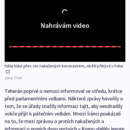
Nahrávám video
Itálie hlásí přes sto nakažených koronavirem, obětí přibývá v Íránu
Zdroj:
ČT24
Teherán poprvé o nemoci informoval ve středu, krátce
před parlamentními volbami. Některé zprávy hovořily o
tom, že se úřady snažily informaci tajit, aby neodradily
voliče přijít k pátečním volbám. Mnozí Íránci poukázali
na to, že mezi zprávou o prvních nakažených a
informací o prvních dvou mrtvých v Komu uběhly jenom