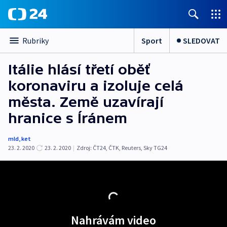
Sport
SLEDOVAT
Rubriky
Itálie hlásí třetí oběť
koronaviru a izoluje celá
města. Země uzavírají
hranice s Íránem
mld
,
ket
23. 2. 2020
23. 2. 2020
|
Zdroj:
ČT24
,
ČTK
,
Reuters
,
Sky TG24
Nahrávám video