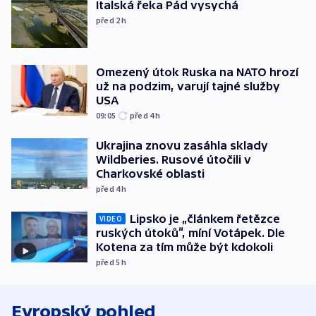
Italská řeka Pád vysychá
před 2
h
Omezený útok Ruska na NATO hrozí
už na podzim, varují tajné služby
USA
09:05
před 4
h
Ukrajina znovu zasáhla sklady
Wildberies. Rusové útočili v
Charkovské oblasti
před 4
h
Lipsko je „článkem řetězce
VIDEO
ruských útoků“, míní Votápek. Dle
Kotena za tím může být kdokoli
před 5
h
Evropský pohled