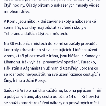
čtyři hodiny. Úřady přitom o nakažených musely vědět
mnohem dříve.
V Komu jsou několik dní zavřené školy a náboženské
semináře, dva dny mají zůstat zavřené i školy v
Teheránu a dalších čtyřech městech.
Na 36 vstupních místech do země se začaly provádět
kontroly zdravotního stavu cestujících. Lidé nakažení
virem, kteří přicestovali z Íránu, jsou hlášeni z Kanady a
Libanonu. Irák vyhlásil preventivní opatření, Turecko,
Pákistán a Afghánistán už hranici uzavřely. Jordánsko
se rozhodlo nevpouštět na své území cizince cestující z
Číny, Íránu a Jižní Koreje.
Saúdská Arábie nařídila každému, kdo na její území míří
a pobýval v Íránu, aby cestu odložil o 14 dní. Království
se snaží zamezit rozšíření nákazy do posvátných měst