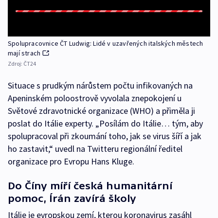
Spolupracovnice ČT Ludwig: Lidé v uzavřených italských městech
mají strach
Zdroj:
ČT24
Situace s prudkým nárůstem počtu infikovaných na
Apeninském poloostrově vyvolala znepokojení u
Světové zdravotnické organizace (WHO) a přiměla ji
poslat do Itálie experty. „Posílám do Itálie… tým, aby
spolupracoval při zkoumání toho, jak se virus šíří a jak
ho zastavit,“ uvedl na Twitteru regionální ředitel
organizace pro Evropu Hans Kluge.
Do Číny míří česká humanitární
pomoc, Írán zavírá školy
Itálie je evropskou zemí, kterou koronavirus zasáhl