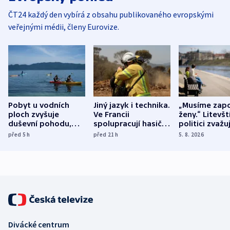
ČT24 každý den vybírá z obsahu publikovaného evropskými
veřejnými médii, členy Eurovize.
Pobyt u vodních
Jiný jazyk i technika.
„Musíme zapo
ploch zvyšuje
Ve Francii
ženy.“ Litevšt
duševní pohodu,
spolupracují hasiči z
politici zvažuj
ukázala
různých zemí
dohodu o
před 5
h
před 21
h
5. 8. 2026
mezinárodní studie
demografii
Divácké centrum