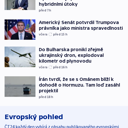
hybridními útoky
před 7
h
Americký Senát potvrdil Trumpova
právníka jako ministra spravedlnosti
včera
před 15
h
Do Bulharska pronikl zřejmě
ukrajinský dron, explodoval
kilometr od plynovodu
včera
před 16
h
Írán tvrdí, že se s Ománem blíží k
dohodě o Hormuzu. Tam loď zasáhl
projektil
před 18
h
Evropský pohled
ČT24 každý den vybírá z obsahu publikovaného evropskými