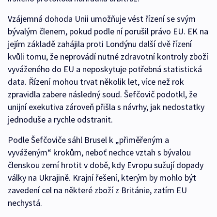
Vzájemná dohoda Unii umožňuje vést řízení se svým
bývalým členem, pokud podle ní porušil právo EU. EK na
jejím základě zahájila proti Londýnu další dvě řízení
kvůli tomu, že neprovádí nutné zdravotní kontroly zboží
vyváženého do EU a neposkytuje potřebná statistická
data. Řízení mohou trvat několik let, více než rok
zpravidla zabere následný soud. Šefčovič podotkl, že
unijní exekutiva zároveň přišla s návrhy, jak nedostatky
jednoduše a rychle odstranit.
Podle Šefčoviče sáhl Brusel k „přiměřeným a
vyváženým“ krokům, neboť nechce vztah s bývalou
členskou zemí hrotit v době, kdy Evropu sužují dopady
války na Ukrajině. Krajní řešení, kterým by mohlo být
zavedení cel na některé zboží z Británie, zatím EU
nechystá.