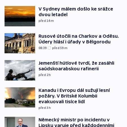
V Sydney málem došlo ke srážce
dvou letadel
před 14
m
Rusové útočili na Charkov a Oděsu.
Údery hlásí i úřady v Bělgorodu
08:39
před 59
m
Jemenští hútíové tvrdí, že zasáhli
saúdskoarabskou rafinerii
před 2
h
Kanadu i Evropu dál sužují lesní
požáry. V Britské Kolumbii
evakuovali tisíce lidí
před 3
h
Německý ministr po incidentu v
Lipsku varuje před každodenními