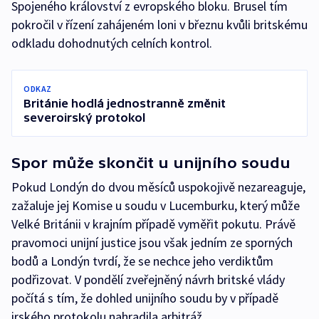
Spojeného království z evropského bloku. Brusel tím
pokročil v řízení zahájeném loni v březnu kvůli britskému
odkladu dohodnutých celních kontrol.
ODKAZ
Británie hodlá jednostranně změnit
severoirský protokol
Spor může skončit u unijního soudu
Pokud Londýn do dvou měsíců uspokojivě nezareaguje,
zažaluje jej Komise u soudu v Lucemburku, který může
Velké Británii v krajním případě vyměřit pokutu. Právě
pravomoci unijní justice jsou však jedním ze sporných
bodů a Londýn tvrdí, že se nechce jeho verdiktům
podřizovat. V pondělí zveřejněný návrh britské vlády
počítá s tím, že dohled unijního soudu by v případě
irského protokolu nahradila arbitráž.