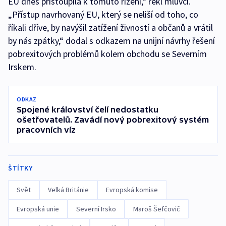
EU dnes přistoupila k tomuto řízení,“ řekl mluvčí.
„Přístup navrhovaný EU, který se neliší od toho, co
říkali dříve, by navýšil zatížení živností a občanů a vrátil
by nás zpátky,“ dodal s odkazem na unijní návrhy řešení
pobrexitových problémů kolem obchodu se Severním
Irskem.
ODKAZ
Spojené království čelí nedostatku
ošetřovatelů. Zavádí nový pobrexitový systém
pracovních víz
ŠTÍTKY
Svět
Velká Británie
Evropská komise
Evropská unie
Severní Irsko
Maroš Šefčovič