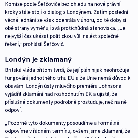
Komise podle Šefčoviče bez ohledu na nové právní
kroky stále stojí o dialog s Londýnem. Zatím poslední
věcná jednání se však odehrála v únoru, od té doby si
obě strany vyměňují svá protichůdná stanoviska. „Je
nejvyšší čas ukázat politickou vůli nalézt společné
řešení,“ prohlásil Šefčovič.
Londýn je zklamaný
Britská vláda přitom tvrdí, že její plán nijak neohrožuje
fungování jednotného trhu EU a že Unie nemá důvod k
obavám. Londýn ústy mluvčího premiéra Johnsona
vyjádřil zklamání nad rozhodnutím EK a ujistil, že
příslušné dokumenty podrobně prostuduje, než na ně
odpoví.
„Pozorně tyto dokumenty posoudíme a formálně
odpovíme v řádném termínu, ovšem jsme zklamaní, že