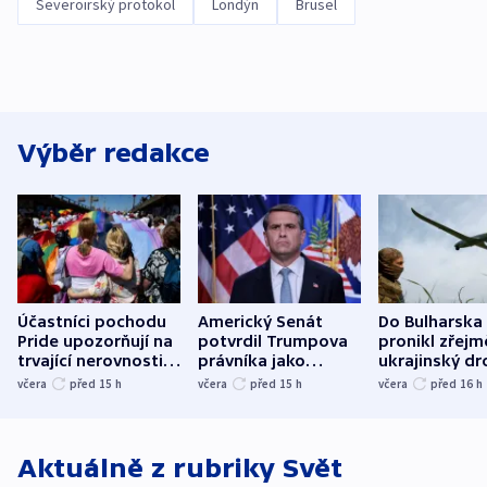
Severoirský protokol
Londýn
Brusel
Výběr redakce
Účastníci pochodu
Americký Senát
Do Bulharska
Pride upozorňují na
potvrdil Trumpova
pronikl zřejm
trvající nerovnosti i
právníka jako
ukrajinský dr
společenskou
ministra
explodoval k
včera
před 15
h
včera
před 15
h
včera
před 16
h
atmosféru
spravedlnosti
od plynovod
Aktuálně z rubriky
Svět