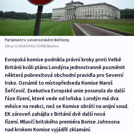
Parlament v severoirském Belfastu
Zdroj:
CLODAGH KILCOYNE/Reuters
Evropská komise podnikla právní kroky proti Velké
Británii kvůli plánu Londýna jednostranně pozměnit
některá pobrexitová obchodní pravidla pro Severní
Irsko. Oznámil to místopředseda Komise Maroš
Šefčovič. Exekutiva Evropské unie posunula do další
fáze řízení, které vede od loňska. Londýn má dva
měsíce na reakci, než se Komise obrátí na unijní soud.
EK zároveň zahájila s Británií dvě další nová
řízení. Mluvčí britského premiéra Borise Johnsona
nad krokem Komise vyjádřil zklamání.