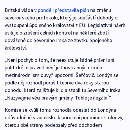
Britská vláda
v pondělí představila plán
na změnu
severoirského protokolu, který je součástí dohody o
vystoupení Spojeného království z EU. Legislativní návrh
usiluje o zrušení celních kontrol na některé zboží
dovážené do Severního Irska ze zbytku Spojeného
království.
„Není pochyb o tom, že neexistuje žádné právní ani
politické ospravedlnění jednostranných změn
mezinárodní smlouvy,“ upozornil Šefčovič. Londýn se
podle něj rozhodl porušit teprve dva roky starou
dohodu, která zajišťuje klid a stabilitu Severního Irska.
„Nazývejme věci pravými jmény. Tohle je ilegální.“
Komise se kvůli tomu rozhodla odeslat do Londýna
odůvodněné stanovisko k porušení podmínek smlouvy,
kterou obě strany podepsaly před odchodem