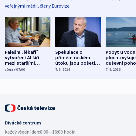
veřejnými médii, členy Eurovize.
Falešní „lékaři“
Spekulace o
Pobyt u vodn
vytvoření AI šíří
přímém ruském
ploch zvyšuje
mezi staršími
útoku jsou pošetilé,
duševní poho
Poláky nebezpečné
míní estonský
ukázala
včera v 07:00
7. 8. 2026
7. 8. 2026
zdravotní rady
bezpečnostní
mezinárodní 
expert
Divácké centrum
každý všední den:
8:00—16:00 hodin