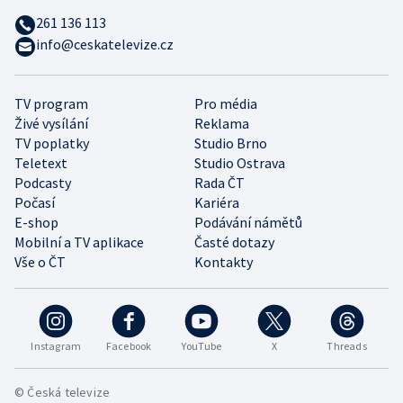
261 136 113
info@ceskatelevize.cz
TV program
Pro média
Živé vysílání
Reklama
TV poplatky
Studio Brno
Teletext
Studio Ostrava
Podcasty
Rada ČT
Počasí
Kariéra
E-shop
Podávání námětů
Mobilní a TV aplikace
Časté dotazy
Vše o ČT
Kontakty
Instagram
Facebook
YouTube
X
Threads
© Česká televize