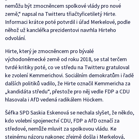
nemůžu být zmocněncem spolkové vlády pro nové
země,“ napsal na Twitteru třiačtyřicetiletý Hirte.
Informaci krátce poté potvrdil i úřad Merkelové, podle
něhož už kancléřka prezidentovi navrhla Hirteho
odvolání.
Hirte, který je zmocněncem pro bývalé
východoněmecké země od roku 2018, se stal terčem
tvrdé kritiky poté, co ve středu na Twitteru gratuloval
ke zvolení Kemmerichovi. Sociálním demokratům i řadě
dalších politiků vadilo, že Hirte označil Kemmericha za
„kandidáta středu“, přestože pro něj vedle FDP a CDU
hlasovala i AfD vedená radikálem Höckem.
Šéfka SPD Saskia Eskenová se nechala slyšet, že někdo,
kdo volební spojenectví CDU, FDP a AfD označí za
středové, nemůže mluvit za spolkovou vládu. Ke
stejnému názoru nakonec zřejmě došla i Merkelová,