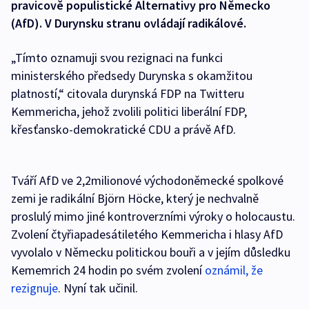
pravicově populistické Alternativy pro Německo
(AfD). V Durynsku stranu ovládají radikálové.
„Tímto oznamuji svou rezignaci na funkci
ministerského předsedy Durynska s okamžitou
platností,“ citovala durynská FDP na Twitteru
Kemmericha, jehož zvolili politici liberální FDP,
křesťansko-demokratické CDU a právě AfD.
Tváří AfD ve 2,2milionové východoněmecké spolkové
zemi je radikální Björn Höcke, který je nechvalně
proslulý mimo jiné kontroverzními výroky o holocaustu.
Zvolení čtyřiapadesátiletého Kemmericha i hlasy AfD
vyvolalo v Německu politickou bouři a v jejím důsledku
Kememrich 24 hodin po svém zvolení
oznámil, že
rezignuje
. Nyní tak učinil.