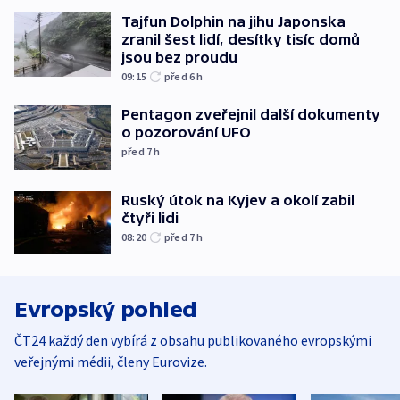
Tajfun Dolphin na jihu Japonska
zranil šest lidí, desítky tisíc domů
jsou bez proudu
09:15
před 6
h
Pentagon zveřejnil další dokumenty
o pozorování UFO
před 7
h
Ruský útok na Kyjev a okolí zabil
čtyři lidi
08:20
před 7
h
Evropský pohled
ČT24 každý den vybírá z obsahu publikovaného evropskými
veřejnými médii, členy Eurovize.