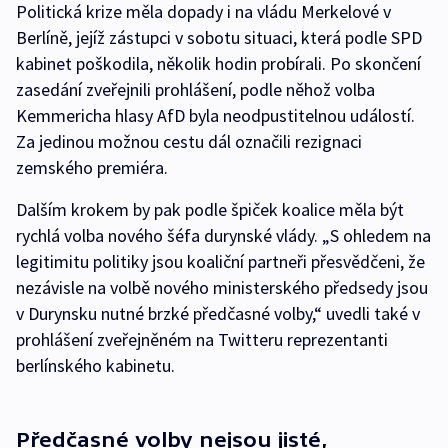
Politická krize měla dopady i na vládu Merkelové v
Berlíně, jejíž zástupci v sobotu situaci, která podle SPD
kabinet poškodila, několik hodin probírali. Po skončení
zasedání zveřejnili prohlášení, podle něhož volba
Kemmericha hlasy AfD byla neodpustitelnou událostí.
Za jedinou možnou cestu dál označili rezignaci
zemského premiéra.
Dalším krokem by pak podle špiček koalice měla být
rychlá volba nového šéfa durynské vlády. „S ohledem na
legitimitu politiky jsou koaliční partneři přesvědčeni, že
nezávisle na volbě nového ministerského předsedy jsou
v Durynsku nutné brzké předčasné volby,“ uvedli také v
prohlášení zveřejněném na Twitteru reprezentanti
berlínského kabinetu.
Předčasné volby nejsou jisté,