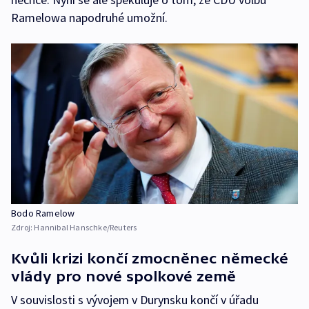
Ramelowa napodruhé umožní.
Bodo Ramelow
Zdroj:
Hannibal Hanschke/Reuters
Kvůli krizi končí zmocněnec německé
vlády pro nové spolkové země
V souvislosti s vývojem v Durynsku končí v úřadu