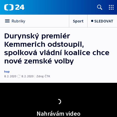
Sport
SLEDOVAT
Rubriky
Durynský premiér
Kemmerich odstoupil,
spolková vládní koalice chce
nové zemské volby
hop
8. 2. 2020
8. 2. 2020
|
Zdroj:
ČTK
Nahrávám video