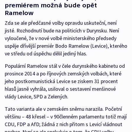
premiérem možná bude opět
Ramelow
Zda se ale předčasné volby opravdu uskuteční, není
jisté. Rozhodnutí bude na politicích v Durynsku. Není
vyloučené, že v nové volbě ministerského předsedy
uspěje dřívější premiér Bodo Ramelow (Levice), kterého
ve středu od úspěchu dělil jediný hlas.
Populární Ramelow stál v čele durynského kabinetu od
prosince 2014 a po říjnových zemských volbách, které
jeho postkomunistická Levice se ziskem 31 procent
hlasů jasně vyhrála, usiloval o sestavení menšinové
vlády Levice, SPD a Zelených.
Tato varianta ale v zemském sněmu narazila. Početní
většinu – 48 křesel – v 90členném parlamentu totiž mají
CDU, FDP a AfD; žádná z nich přitom s Levicí vládnout
nechce. Nyní se ale spekuluje o tom, že CDU volbu