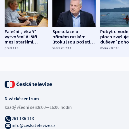
Falešní „lékaři“
Spekulace o
Pobyt u vodn
vytvoření AI šíří
přímém ruském
ploch zvyšuje
mezi staršími
útoku jsou pošetilé,
duševní poho
Poláky nebezpečné
míní estonský
ukázala
před 11
h
včera v 17:11
včera v 07:30
zdravotní rady
bezpečnostní
mezinárodní 
expert
Divácké centrum
každý všední den:
8:00—16:00 hodin
261 136 113
info@ceskatelevize.cz