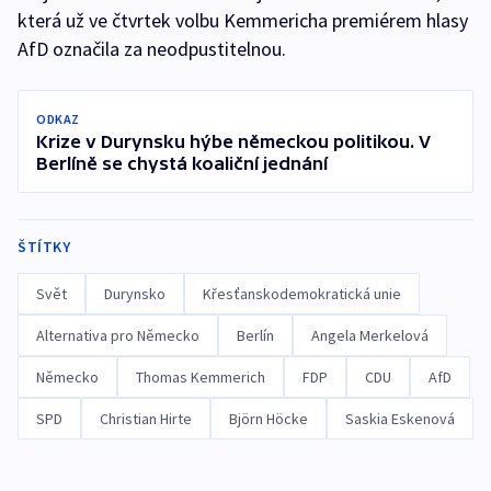
která už ve čtvrtek volbu Kemmericha premiérem hlasy
AfD označila za neodpustitelnou.
ODKAZ
Krize v Durynsku hýbe německou politikou. V
Berlíně se chystá koaliční jednání
ŠTÍTKY
Svět
Durynsko
Křesťanskodemokratická unie
Alternativa pro Německo
Berlín
Angela Merkelová
Německo
Thomas Kemmerich
FDP
CDU
AfD
SPD
Christian Hirte
Björn Höcke
Saskia Eskenová