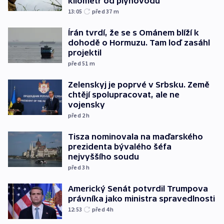
kilometr od plynovodu
13:05
před 37
m
Írán tvrdí, že se s Ománem blíží k
dohodě o Hormuzu. Tam loď zasáhl
projektil
před 51
m
Zelenskyj je poprvé v Srbsku. Země
chtějí spolupracovat, ale ne
vojensky
před 2
h
Tisza nominovala na maďarského
prezidenta bývalého šéfa
nejvyššího soudu
před 3
h
Americký Senát potvrdil Trumpova
právníka jako ministra spravedlnosti
12:53
před 4
h