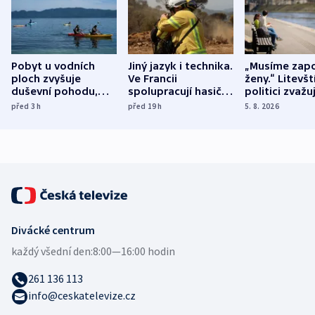
Pobyt u vodních
Jiný jazyk i technika.
„Musíme zapo
ploch zvyšuje
Ve Francii
ženy.“ Litevšt
duševní pohodu,
spolupracují hasiči z
politici zvažuj
ukázala
různých zemí
dohodu o
před 3
h
před 19
h
5. 8. 2026
mezinárodní studie
demografii
Divácké centrum
každý všední den:
8:00—16:00 hodin
261 136 113
info@ceskatelevize.cz