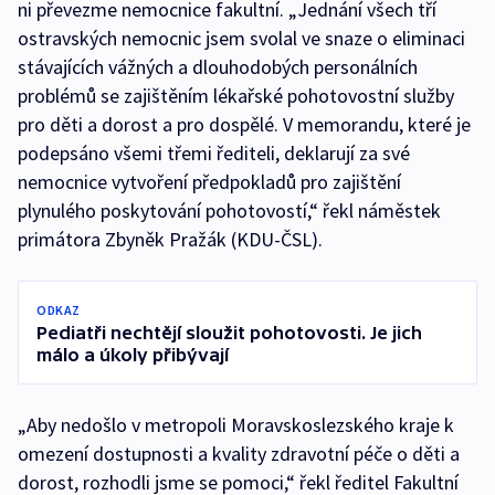
ni převezme nemocnice fakultní. „Jednání všech tří
ostravských nemocnic jsem svolal ve snaze o eliminaci
stávajících vážných a dlouhodobých personálních
problémů se zajištěním lékařské pohotovostní služby
pro děti a dorost a pro dospělé. V memorandu, které je
podepsáno všemi třemi řediteli, deklarují za své
nemocnice vytvoření předpokladů pro zajištění
plynulého poskytování pohotovostí,“ řekl náměstek
primátora Zbyněk Pražák (KDU-ČSL).
ODKAZ
Pediatři nechtějí sloužit pohotovosti. Je jich
málo a úkoly přibývají
„Aby nedošlo v metropoli Moravskoslezského kraje k
omezení dostupnosti a kvality zdravotní péče o děti a
dorost, rozhodli jsme se pomoci,“ řekl ředitel Fakultní