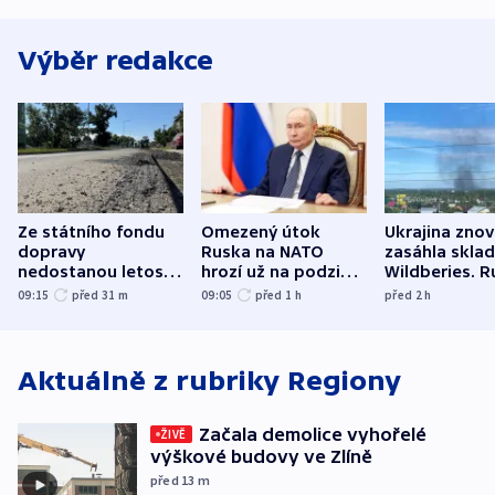
Výběr redakce
Ze státního fondu
Omezený útok
Ukrajina zno
dopravy
Ruska na NATO
zasáhla skla
nedostanou letos
hrozí už na podzim,
Wildberies. 
kraje na silnice ani
varují tajné služby
útočili v Cha
09:15
před 31
m
09:05
před 1
h
před 2
h
korunu, řekl Půta
USA
oblasti
Aktuálně z rubriky
Regiony
Začala demolice vyhořelé
ŽIVĚ
výškové budovy ve Zlíně
před 13
m