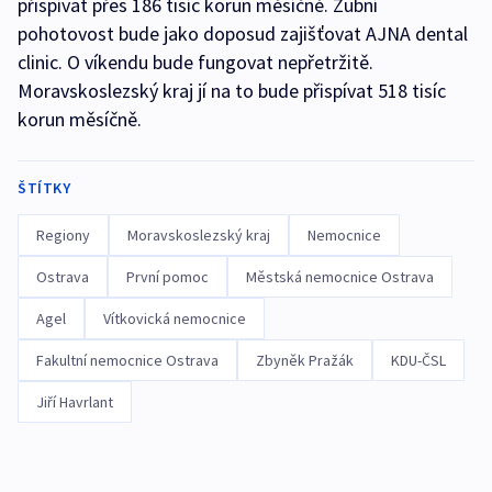
přispívat přes 186 tisíc korun měsíčně. Zubní
pohotovost bude jako doposud zajišťovat AJNA dental
clinic. O víkendu bude fungovat nepřetržitě.
Moravskoslezský kraj jí na to bude přispívat 518 tisíc
korun měsíčně.
ŠTÍTKY
Regiony
Moravskoslezský kraj
Nemocnice
Ostrava
První pomoc
Městská nemocnice Ostrava
Agel
Vítkovická nemocnice
Fakultní nemocnice Ostrava
Zbyněk Pražák
KDU-ČSL
Jiří Havrlant