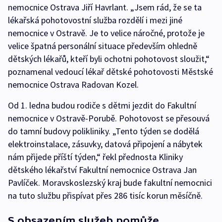
nemocnice Ostrava Jiří Havrlant. „Jsem rád, že se ta
lékařská pohotovostní služba rozdělí i mezi jiné
nemocnice v Ostravě. Je to velice náročné, protože je
velice špatná personální situace především ohledně
dětských lékařů, kteří byli ochotni pohotovost sloužit,“
poznamenal vedoucí lékař dětské pohotovosti Městské
nemocnice Ostrava Radovan Kozel.
Od 1. ledna budou rodiče s dětmi jezdit do Fakultní
nemocnice v Ostravě-Porubě. Pohotovost se přesouvá
do tamní budovy polikliniky. „Tento týden se dodělá
elektroinstalace, zásuvky, datová připojení a nábytek
nám přijede příští týden,“ řekl přednosta Kliniky
dětského lékařství Fakultní nemocnice Ostrava Jan
Pavlíček. Moravskoslezský kraj bude fakultní nemocnici
na tuto službu přispívat přes 286 tisíc korun měsíčně.
S obsazením služeb pomůže