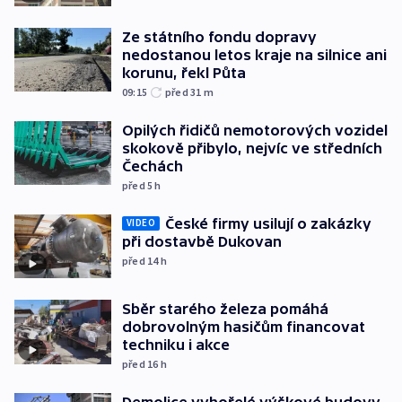
Ze státního fondu dopravy
nedostanou letos kraje na silnice ani
korunu, řekl Půta
09:15
před 31
m
Opilých řidičů nemotorových vozidel
skokově přibylo, nejvíc ve středních
Čechách
před 5
h
České firmy usilují o zakázky
VIDEO
při dostavbě Dukovan
před 14
h
Sběr starého železa pomáhá
dobrovolným hasičům financovat
techniku i akce
před 16
h