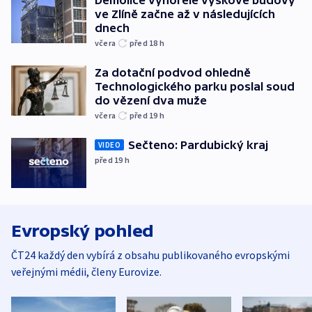
Demolice vyhořelé výškové budovy
ve Zlíně začne až v následujících
dnech
včera
před 18
h
Za dotační podvod ohledně
Technologického parku poslal soud
do vězení dva muže
včera
před 19
h
Sečteno: Pardubický kraj
VIDEO
před 19
h
Evropský pohled
ČT24 každý den vybírá z obsahu publikovaného evropskými
veřejnými médii, členy Eurovize.