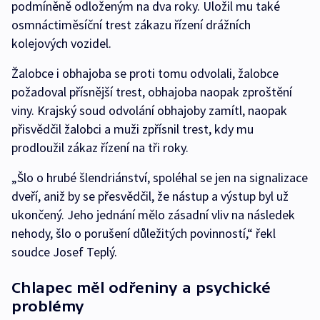
podmíněně odloženým na dva roky. Uložil mu také
osmnáctiměsíční trest zákazu řízení drážních
kolejových vozidel.
Žalobce i obhajoba se proti tomu odvolali, žalobce
požadoval přísnější trest, obhajoba naopak zproštění
viny. Krajský soud odvolání obhajoby zamítl, naopak
přisvědčil žalobci a muži zpřísnil trest, kdy mu
prodloužil zákaz řízení na tři roky.
„Šlo o hrubé šlendriánství, spoléhal se jen na signalizace
dveří, aniž by se přesvědčil, že nástup a výstup byl už
ukončený. Jeho jednání mělo zásadní vliv na následek
nehody, šlo o porušení důležitých povinností,“ řekl
soudce Josef Teplý.
Chlapec měl odřeniny a psychické
problémy