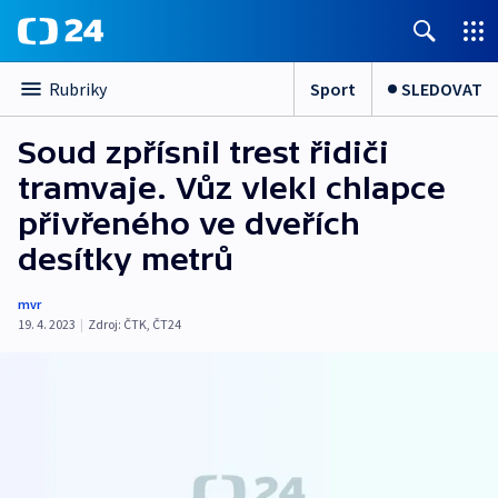
Sport
SLEDOVAT
Rubriky
Soud zpřísnil trest řidiči
tramvaje. Vůz vlekl chlapce
přivřeného ve dveřích
desítky metrů
mvr
19. 4. 2023
|
Zdroj:
ČTK
,
ČT24