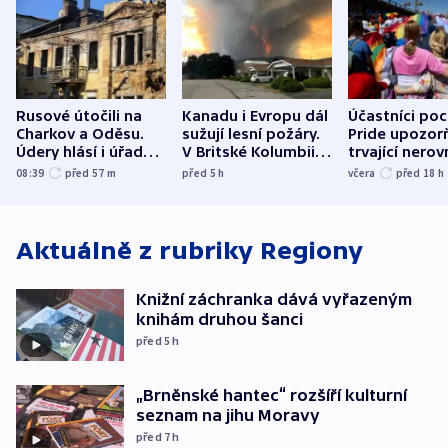
Rusové útočili na
Kanadu i Evropu dál
Účastníci po
Charkov a Oděsu.
sužují lesní požáry.
Pride upozorň
Údery hlásí i úřady v
V Britské Kolumbii
trvající nerov
Bělgorodu
evakuovali tisíce lidí
společensko
08:39
před 57
m
před 5
h
včera
před 18
h
atmosféru
Aktuálně z rubriky
Regiony
Knižní záchranka dává vyřazeným
knihám druhou šanci
před 5
h
„Brněnské hantec“ rozšíří kulturní
seznam na jihu Moravy
před 7
h