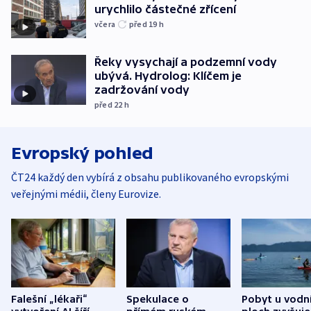
urychlilo částečné zřícení
včera
před 19
h
Řeky vysychají a podzemní vody
ubývá. Hydrolog: Klíčem je
zadržování vody
před 22
h
Evropský pohled
ČT24 každý den vybírá z obsahu publikovaného evropskými
veřejnými médii, členy Eurovize.
Falešní „lékaři“
Spekulace o
Pobyt u vodn