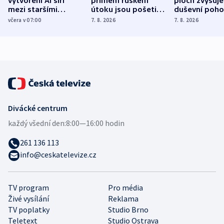
vytvoření AI šíří
přímém ruském
ploch zvyšuje
mezi staršími
útoku jsou pošetilé,
duševní poho
Poláky nebezpečné
míní estonský
ukázala
včera v 07:00
7. 8. 2026
7. 8. 2026
zdravotní rady
bezpečnostní
mezinárodní 
expert
Divácké centrum
každý všední den:
8:00—16:00 hodin
261 136 113
info@ceskatelevize.cz
TV program
Pro média
Živé vysílání
Reklama
TV poplatky
Studio Brno
Teletext
Studio Ostrava