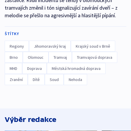
zastávce. Kvůli incidentu se tehdy v olomouckých
tramvajích změnil i tón signalizující zavírání dveří – z
melodie se přešlo na agresivnější a hlasitější pípání.
ŠTÍTKY
Regiony
Jihomoravský kraj
Krajský soud v Brně
Brno
Olomouc
Tramvaj
Tramvajová doprava
MHD
Doprava
Městská hromadná doprava
Zranění
Dítě
Soud
Nehoda
Výběr redakce