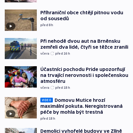
Příhraniční obce chtějí pitnou vodu
od sousedů
před 8
h
Při nehodě dvou aut na Brněnsku
zemřeli dva lidé, čtyři se těžce zranili
včera
před 16
h
Účastníci pochodu Pride upozorňují
na trvající nerovnosti i společenskou
atmosféru
včera
před 18
h
Domovu Mutice hrozí
VIDEO
maximální pokuta. Neregistrovaná
péče by mohla být trestná
před 18
h
Demolici vyhořelé budovy ve Zlíně