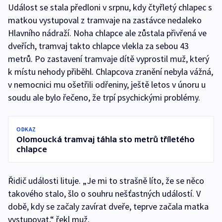
Událost se stala předloni v srpnu, kdy čtyřletý chlapec s
matkou vystupoval z tramvaje na zastávce nedaleko
Hlavního nádraží. Noha chlapce ale zůstala přivřená ve
dveřích, tramvaj takto chlapce vlekla za sebou 43
metrů. Po zastavení tramvaje dítě vyprostil muž, který
k místu nehody přiběhl. Chlapcova zranění nebyla vážná,
v nemocnici mu ošetřili odřeniny, ještě letos v únoru u
soudu ale bylo řečeno, že trpí psychickými problémy.
ODKAZ
Olomoucká tramvaj táhla sto metrů tříletého
chlapce
Řidič události lituje. „Je mi to strašně líto, že se něco
takového stalo, šlo o souhru nešťastných událostí. V
době, kdy se začaly zavírat dveře, teprve začala matka
vystupovat,“ řekl muž.