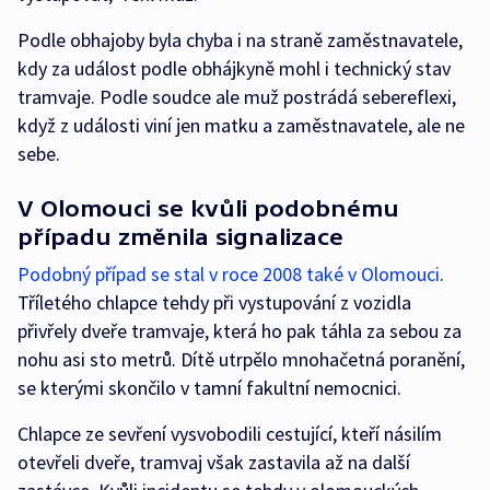
Podle obhajoby byla chyba i na straně zaměstnavatele,
kdy za událost podle obhájkyně mohl i technický stav
tramvaje. Podle soudce ale muž postrádá sebereflexi,
když z události viní jen matku a zaměstnavatele, ale ne
sebe.
V Olomouci se kvůli podobnému
případu změnila signalizace
Podobný případ se stal v roce 2008 také v Olomouci
.
Tříletého chlapce tehdy při vystupování z vozidla
přivřely dveře tramvaje, která ho pak táhla za sebou za
nohu asi sto metrů. Dítě utrpělo mnohačetná poranění,
se kterými skončilo v tamní fakultní nemocnici.
Chlapce ze sevření vysvobodili cestující, kteří násilím
otevřeli dveře, tramvaj však zastavila až na další