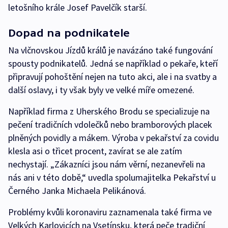
letošního krále Josef Pavelčík starší.
Dopad na podnikatele
Na vlčnovskou Jízdů králů je navázáno také fungování
spousty podnikatelů. Jedná se například o pekaře, kteří
připravují pohoštění nejen na tuto akci, ale i na svatby a
další oslavy, i ty však byly ve velké míře omezené.
Například firma z Uherského Brodu se specializuje na
pečení tradičních vdolečků nebo bramborových placek
plněných povidly a mákem. Výroba v pekařství za covidu
klesla asi o třicet procent, zavírat se ale zatím
nechystají. „Zákazníci jsou nám věrní, nezanevřeli na
nás ani v této době,“ uvedla spolumajitelka Pekařství u
Černého Janka Michaela Pelikánová.
Problémy kvůli koronaviru zaznamenala také firma ve
Velkých Karlovicích na Vsetínsku, která peče tradiční