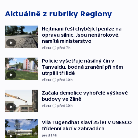
Aktuálně z rubriky
Regiony
Hejtmani řeší chybějící peníze na
opravu silnic. Jsou nenárokové,
namítá ministerstvo
včera
před 7
h
Policie vyšetřuje násilný čin v
Tanvaldu, bodná zranění při něm
utrpěli tři lidé
včera
před 10
h
Začala demolice vyhořelé výškové
budovy ve Zlíně
včera
před 10
h
Vila Tugendhat slaví 25 let v UNESCO
třídenní akcí v zahradách
před 14
h