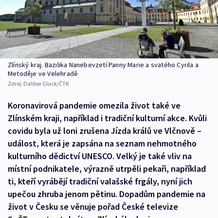
Zlínský kraj. Bazilika Nanebevzetí Panny Marie a svatého Cyrila a
Metoděje ve Velehradě
Zdroj:
Dalibor Gluck/ČTK
Koronavirová pandemie omezila život také ve
Zlínském kraji, například i tradiční kulturní akce. Kvůli
covidu byla už loni zrušena Jízda králů ve Vlčnově –
událost, která je zapsána na seznam nehmotného
kulturního dědictví UNESCO. Velký je také vliv na
místní podnikatele, výrazně utrpěli pekaři, například
ti, kteří vyrábějí tradiční valašské frgály, nyní jich
upečou zhruba jenom pětinu. Dopadům pandemie na
život v Česku se věnuje pořad České televize