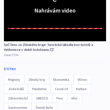
Nahrávám video
SeČTeno ze Zlínského kraje: Turistická lákadla bez turistů a
Velikonoce v době lockdownu
Zdroj:
ČT24
ŠTÍTKY
Regiony
Zlínský kraj
Ekonomika
Vlčnov
Jízda králů
Pandemie
Covid-19
Kultura
Zdravotnictví
UNESCO
Pivo
Víno
Gastronomie
Tomáš Baťa