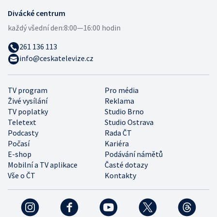
Divácké centrum
každý všední den:
8:00—16:00 hodin
261 136 113
info@ceskatelevize.cz
TV program
Pro média
Živé vysílání
Reklama
TV poplatky
Studio Brno
Teletext
Studio Ostrava
Podcasty
Rada ČT
Počasí
Kariéra
E-shop
Podávání námětů
Mobilní a TV aplikace
Časté dotazy
Vše o ČT
Kontakty