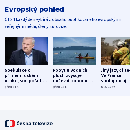
Evropský pohled
ČT24 každý den vybírá z obsahu publikovaného evropskými
veřejnými médii, členy Eurovize.
Spekulace o
Pobyt u vodních
Jiný jazyk i t
přímém ruském
ploch zvyšuje
Ve Francii
útoku jsou pošetilé,
duševní pohodu,
spolupracují h
míní estonský
ukázala
různých zemí
před 11
h
před 21
h
6. 8. 2026
bezpečnostní
mezinárodní studie
expert