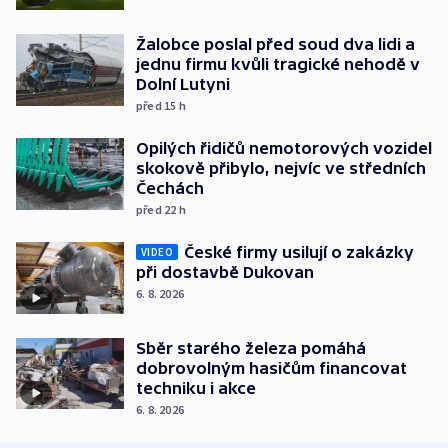
Žalobce poslal před soud dva lidi a
jednu firmu kvůli tragické nehodě v
Dolní Lutyni
před 15
h
Opilých řidičů nemotorových vozidel
skokově přibylo, nejvíc ve středních
Čechách
před 22
h
České firmy usilují o zakázky
VIDEO
při dostavbě Dukovan
6. 8. 2026
Sběr starého železa pomáhá
dobrovolným hasičům financovat
techniku i akce
6. 8. 2026