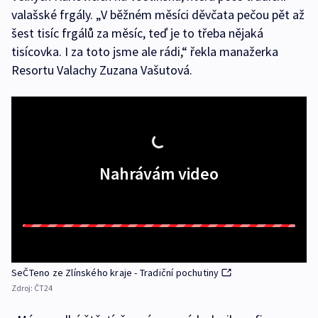
valašské frgály. „V běžném měsíci děvčata pečou pět až
šest tisíc frgálů za měsíc, teď je to třeba nějaká
tisícovka. I za toto jsme ale rádi,“ řekla manažerka
Resortu Valachy Zuzana Vašutová.
Nahrávám video
SeČTeno ze Zlínského kraje - Tradiční pochutiny
Zdroj:
ČT24