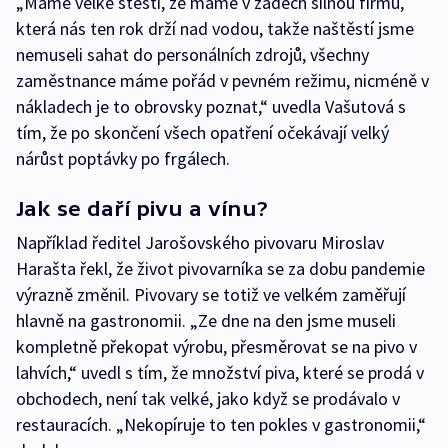
„Máme velké štěstí, že máme v zádech silnou firmu,
která nás ten rok drží nad vodou, takže naštěstí jsme
nemuseli sahat do personálních zdrojů, všechny
zaměstnance máme pořád v pevném režimu, nicméně v
nákladech je to obrovsky poznat,“ uvedla Vašutová s
tím, že po skončení všech opatření očekávají velký
nárůst poptávky po frgálech.
Jak se daří pivu a vínu?
Například ředitel Jarošovského pivovaru Miroslav
Harašta řekl, že život pivovarníka se za dobu pandemie
výrazně změnil. Pivovary se totiž ve velkém zaměřují
hlavně na gastronomii. „Ze dne na den jsme museli
kompletně překopat výrobu, přesměrovat se na pivo v
lahvích,“ uvedl s tím, že množství piva, které se prodá v
obchodech, není tak velké, jako když se prodávalo v
restauracích. „Nekopíruje to ten pokles v gastronomii,“