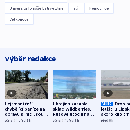
Univerzita Tomáše Bati ve Zlíně
Zlín
Nemocnice
Velikonoce
Výběr redakce
Hejtmani řeší
Ukrajina zasáhla
Dron n
VIDEO
chybějící peníze na
sklad Wildberries,
letišti u Lips
opravu silnic. Jsou
Rusové útočili na
skoro kilo trh
nenárokové, namítá
trh, hasiče či
indicie ukazuj
včera
před 7
h
včera
před 8
h
před 8
h
ministerstvo
stadion
Rusko