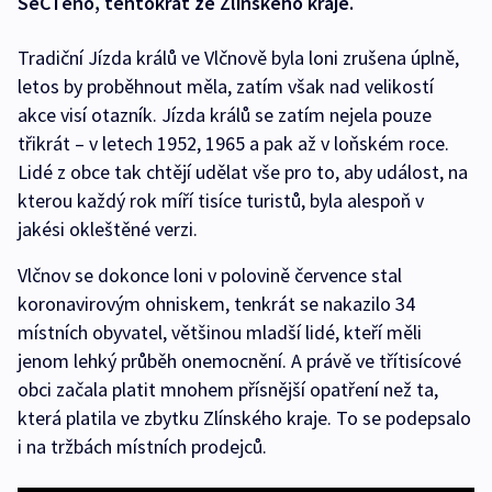
SeČTeno, tentokrát ze Zlínského kraje.
Tradiční Jízda králů ve Vlčnově byla loni zrušena úplně,
letos by proběhnout měla, zatím však nad velikostí
akce visí otazník. Jízda králů se zatím nejela pouze
třikrát – v letech 1952, 1965 a pak až v loňském roce.
Lidé z obce tak chtějí udělat vše pro to, aby událost, na
kterou každý rok míří tisíce turistů, byla alespoň v
jakési okleštěné verzi.
Vlčnov se dokonce loni v polovině července stal
koronavirovým ohniskem, tenkrát se nakazilo 34
místních obyvatel, většinou mladší lidé, kteří měli
jenom lehký průběh onemocnění. A právě ve třítisícové
obci začala platit mnohem přísnější opatření než ta,
která platila ve zbytku Zlínského kraje. To se podepsalo
i na tržbách místních prodejců.