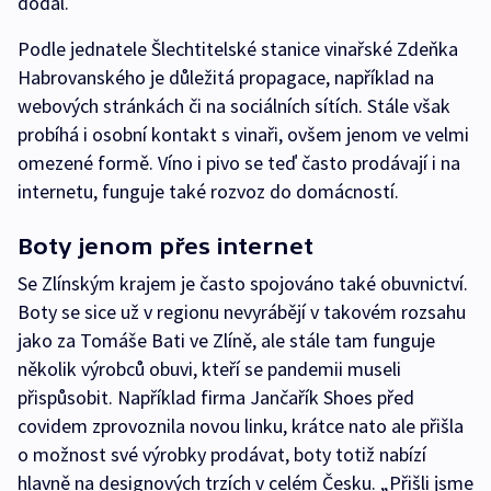
dodal.
Podle jednatele Šlechtitelské stanice vinařské Zdeňka
Habrovanského je důležitá propagace, například na
webových stránkách či na sociálních sítích. Stále však
probíhá i osobní kontakt s vinaři, ovšem jenom ve velmi
omezené formě. Víno i pivo se teď často prodávají i na
internetu, funguje také rozvoz do domácností.
Boty jenom přes internet
Se Zlínským krajem je často spojováno také obuvnictví.
Boty se sice už v regionu nevyrábějí v takovém rozsahu
jako za Tomáše Bati ve Zlíně, ale stále tam funguje
několik výrobců obuvi, kteří se pandemii museli
přispůsobit. Například firma Jančařík Shoes před
covidem zprovoznila novou linku, krátce nato ale přišla
o možnost své výrobky prodávat, boty totiž nabízí
hlavně na designových trzích v celém Česku. „Přišli jsme