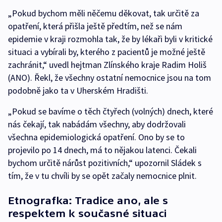
„Pokud bychom měli něčemu děkovat, tak určitě za
opatření, která přišla ještě předtím, než se nám
epidemie v kraji rozmohla tak, že by lékaři byli v kritické
situaci a vybírali by, kterého z pacientů je možné ještě
zachránit,“ uvedl hejtman Zlínského kraje Radim Holiš
(ANO). Řekl, že všechny ostatní nemocnice jsou na tom
podobně jako ta v Uherském Hradišti.
„Pokud se bavíme o těch čtyřech (volných) dnech, které
nás čekají, tak nabádám všechny, aby dodržovali
všechna epidemiologická opatření. Ono by se to
projevilo po 14 dnech, má to nějakou latenci. Čekali
bychom určitě nárůst pozitivních,“ upozornil Sládek s
tím, že v tu chvíli by se opět začaly nemocnice plnit.
Etnografka: Tradice ano, ale s
respektem k současné situaci