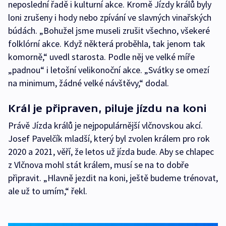
neposlední řadě i kulturní akce. Kromě Jízdy králů byly
loni zrušeny i hody nebo zpívání ve slavných vinařských
búdách. „Bohužel jsme museli zrušit všechno, všekeré
folklórní akce. Když některá proběhla, tak jenom tak
komorně,“ uvedl starosta. Podle něj ve velké míře
„padnou“ i letošní velikonoční akce. „Svátky se omezí
na minimum, žádné velké návštěvy,“ dodal.
Král je připraven, piluje jízdu na koni
Právě Jízda králů je nejpopulárnější vlčnovskou akcí.
Josef Pavelčík mladší, který byl zvolen králem pro rok
2020 a 2021, věří, že letos už jízda bude. Aby se chlapec
z Vlčnova mohl stát králem, musí se na to dobře
připravit. „Hlavně jezdit na koni, ještě budeme trénovat,
ale už to umím,“ řekl.