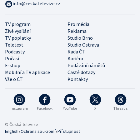
info@ceskatelevize.cz
TV program
Pro média
Živé vysílání
Reklama
TV poplatky
Studio Brno
Teletext
Studio Ostrava
Podcasty
Rada ČT
Počasí
Kariéra
E-shop
Podávání námětů
Mobilní a TV aplikace
Časté dotazy
Vše o ČT
Kontakty
Instagram
Facebook
YouTube
X
Threads
© Česká televize
•
•
English
Ochrana soukromí
Přístupnost