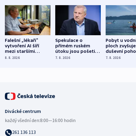
Falešní „lékaři“
Spekulace o
Pobyt u vodn
vytvoření AI šíří
přímém ruském
ploch zvyšuje
mezi staršími
útoku jsou pošetilé,
duševní poho
Poláky nebezpečné
míní estonský
ukázala
8. 8. 2026
7. 8. 2026
7. 8. 2026
zdravotní rady
bezpečnostní
mezinárodní 
expert
Divácké centrum
každý všední den:
8:00—16:00 hodin
261 136 113