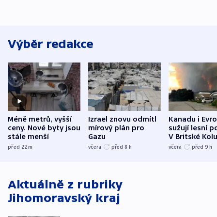
Výběr redakce
Méně metrů, vyšší
Izrael znovu odmítl
Kanadu i Evro
ceny. Nové byty jsou
mírový plán pro
sužují lesní p
stále menší
Gazu
V Britské Kol
evakuovali tis
před 22
m
včera
před 8
h
včera
před 9
h
Aktuálně z rubriky
Jihomoravský kraj