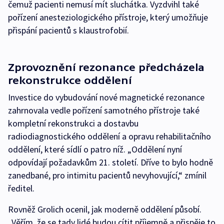
čemuž pacienti nemusí mít sluchátka. Vyzdvihl také
pořízení anesteziologického přístroje, který umožňuje
přispání pacientů s klaustrofobií.
Zprovoznění rezonance předcházela
rekonstrukce oddělení
Investice do vybudování nové magnetické rezonance
zahrnovala vedle pořízení samotného přístroje také
kompletní rekonstrukci a dostavbu
radiodiagnostického oddělení a opravu rehabilitačního
oddělení, které sídlí o patro níž. „Oddělení nyní
odpovídají požadavkům 21. století. Dříve to bylo hodně
zanedbané, pro intimitu pacientů nevyhovující,“ zmínil
ředitel.
Rovněž Grolich ocenil, jak moderně oddělení působí.
„Věřím, že se tady lidé budou cítit příjemně a přispěje to