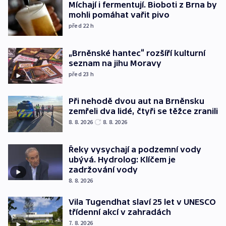
Míchají i fermentují. Bioboti z Brna by
mohli pomáhat vařit pivo
před 22
h
„Brněnské hantec“ rozšíří kulturní
seznam na jihu Moravy
před 23
h
Při nehodě dvou aut na Brněnsku
zemřeli dva lidé, čtyři se těžce zranili
8. 8. 2026
8. 8. 2026
Řeky vysychají a podzemní vody
ubývá. Hydrolog: Klíčem je
zadržování vody
8. 8. 2026
Vila Tugendhat slaví 25 let v UNESCO
třídenní akcí v zahradách
7. 8. 2026