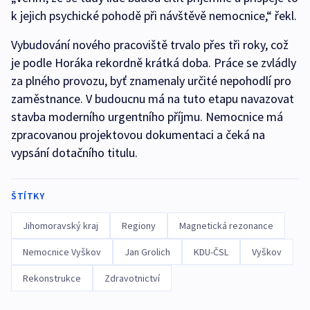
k jejich psychické pohodě při návštěvě nemocnice,“ řekl.
Vybudování nového pracoviště trvalo přes tři roky, což
je podle Horáka rekordně krátká doba. Práce se zvládly
za plného provozu, byť znamenaly určité nepohodlí pro
zaměstnance. V budoucnu má na tuto etapu navazovat
stavba moderního urgentního příjmu. Nemocnice má
zpracovanou projektovou dokumentaci a čeká na
vypsání dotačního titulu.
ŠTÍTKY
Jihomoravský kraj
Regiony
Magnetická rezonance
Nemocnice Vyškov
Jan Grolich
KDU-ČSL
Vyškov
Rekonstrukce
Zdravotnictví