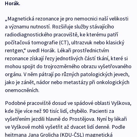
Horák.
„Magnetická rezonance je pro nemocnici naší velikosti
a významu nutností. Rozšiřuje služby stávajícího
radiodiagnostického pracoviště, ke kterému patří
počítačová tomografie (CT), ultrazvuk nebo klasický
rentgen,“ uvedl Horák. Lékaři prostřednictvím
rezonance získají řezy jednotlivých částí tkání, které si
mohou spojit do trojrozměrného obrazu vyšetřovaného
orgánu. V něm pátrají po různých patologických jevech,
jako je zánět, nádor nebo metastázy při onkologických
onemocněních.
Podobné pracoviště dosud ve spádové oblasti Vyškova,
kde žije více než 90 tisíc lidí, chybělo. Pacienti za
vyšetřením jezdili hlavně do Prostějova. Nyní by lékaři
ve Vyškově mohli vyšetřit až dvacet lidí denně. Podle
hejtmana Jana Grolicha (KDU-ČSL) magnetická