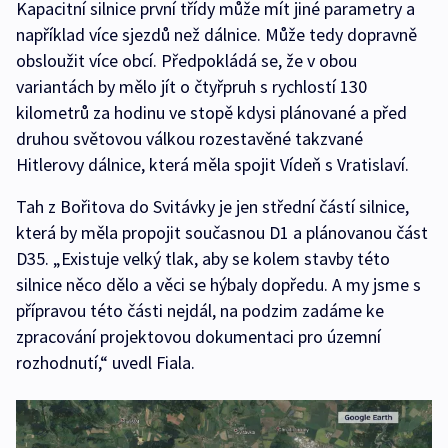
Kapacitní silnice první třídy může mít jiné parametry a
například více sjezdů než dálnice. Může tedy dopravně
obsloužit více obcí. Předpokládá se, že v obou
variantách by mělo jít o čtyřpruh s rychlostí 130
kilometrů za hodinu ve stopě kdysi plánované a před
druhou světovou válkou rozestavěné takzvané
Hitlerovy dálnice, která měla spojit Vídeň s Vratislaví.
Tah z Bořitova do Svitávky je jen střední částí silnice,
která by měla propojit současnou D1 a plánovanou část
D35. „Existuje velký tlak, aby se kolem stavby této
silnice něco dělo a věci se hýbaly dopředu. A my jsme s
přípravou této části nejdál, na podzim zadáme ke
zpracování projektovou dokumentaci pro územní
rozhodnutí,“ uvedl Fiala.