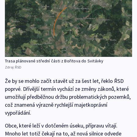
Trasa plánované střední části z Bořitova do Svitávky
Zdroj:
ŘSD
Že by se mohlo začít stavět už za šest let, řeklo ŘSD
poprvé. Dřívější termín vychází ze změny zákonů, které
umožňují předběžnou držbu problematických pozemků,
což znamená výrazně rychlejší majetkoprávní
vypořádání.
Obce, které leží v dotčeném úseku, přípravu vítají.
Mnoho let totiž čekají na to, až nová silnice odvede