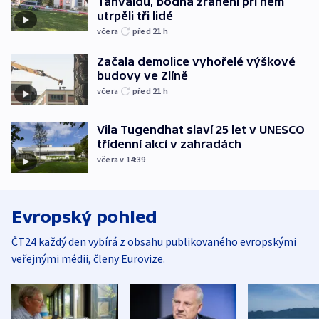
Tanvaldu, bodná zranění při něm
utrpěli tři lidé
včera
před 21
h
Začala demolice vyhořelé výškové
budovy ve Zlíně
včera
před 21
h
Vila Tugendhat slaví 25 let v UNESCO
třídenní akcí v zahradách
včera v 14:39
Evropský pohled
ČT24 každý den vybírá z obsahu publikovaného evropskými
veřejnými médii, členy Eurovize.