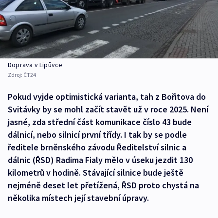
Doprava v Lipůvce
Zdroj:
ČT24
Pokud vyjde optimistická varianta, tah z Bořitova do
Svitávky by se mohl začít stavět už v roce 2025. Není
jasné, zda střední část komunikace číslo 43 bude
dálnicí, nebo silnicí první třídy. I tak by se podle
ředitele brněnského závodu Ředitelství silnic a
dálnic (ŘSD) Radima Fialy mělo v úseku jezdit 130
kilometrů v hodině. Stávající silnice bude ještě
nejméně deset let přetížená, ŘSD proto chystá na
několika místech její stavební úpravy.