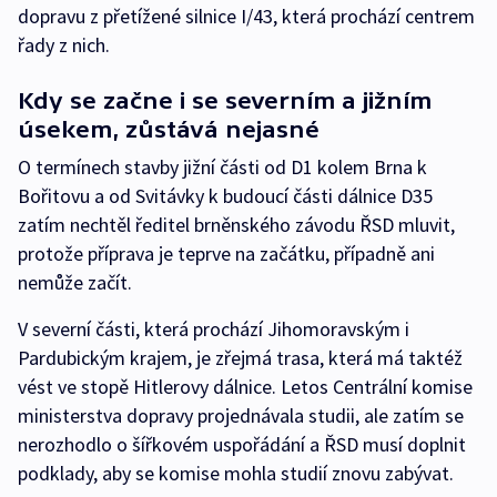
dopravu z přetížené silnice I/43, která prochází centrem
řady z nich.
Kdy se začne i se severním a jižním
úsekem, zůstává nejasné
O termínech stavby jižní části od D1 kolem Brna k
Bořitovu a od Svitávky k budoucí části dálnice D35
zatím nechtěl ředitel brněnského závodu ŘSD mluvit,
protože příprava je teprve na začátku, případně ani
nemůže začít.
V severní části, která prochází Jihomoravským i
Pardubickým krajem, je zřejmá trasa, která má taktéž
vést ve stopě Hitlerovy dálnice. Letos Centrální komise
ministerstva dopravy projednávala studii, ale zatím se
nerozhodlo o šířkovém uspořádání a ŘSD musí doplnit
podklady, aby se komise mohla studií znovu zabývat.