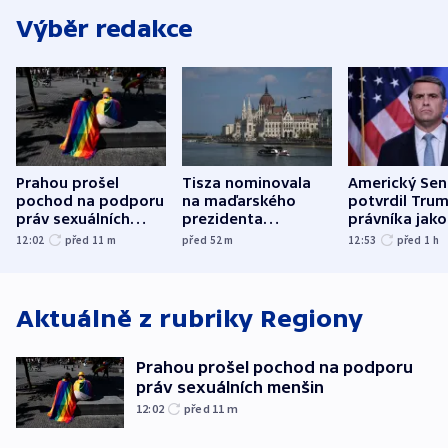
Výběr redakce
Prahou prošel
Tisza nominovala
Americký Sen
pochod na podporu
na maďarského
potvrdil Tru
práv sexuálních
prezidenta
právníka jako
menšin
bývalého šéfa
ministra
12:02
před 11
m
před 52
m
12:53
před 1
h
nejvyššího soudu
spravedlnost
Aktuálně z rubriky
Regiony
Prahou prošel pochod na podporu
práv sexuálních menšin
12:02
před 11
m