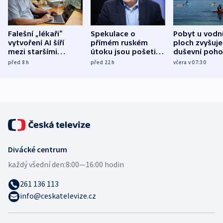
Falešní „lékaři“
Spekulace o
Pobyt u vodn
vytvoření AI šíří
přímém ruském
ploch zvyšuje
mezi staršími
útoku jsou pošetilé,
duševní poho
Poláky nebezpečné
míní estonský
ukázala
před 8
h
před 22
h
včera v 07:30
zdravotní rady
bezpečnostní
mezinárodní 
expert
Divácké centrum
každý všední den:
8:00—16:00 hodin
261 136 113
info@ceskatelevize.cz