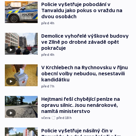
Policie vyšetřuje pobodání v
Tanvaldu jako pokus o vraždu na
dvou osobách
před 4
h
Demolice vyhořelé výškové budovy
ve Zlíně po drobné závadě opět
pokračuje
před 4
h
V Krchlebech na Rychnovsku v říjnu
obecní volby nebudou, nesestavili
kandidátku
před 7
h
Hejtmani řeší chybějící peníze na
opravu silnic. Jsou nenárokové,
namítá ministerstvo
včera
před 18
h
Policie vyšetřuje násilný čin v