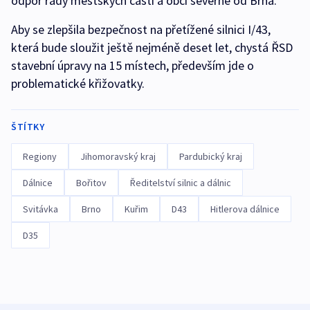
odpor řady městských částí a obcí severně od Brna.
Aby se zlepšila bezpečnost na přetížené silnici I/43,
která bude sloužit ještě nejméně deset let, chystá ŘSD
stavební úpravy na 15 místech, především jde o
problematické křižovatky.
ŠTÍTKY
Regiony
Jihomoravský kraj
Pardubický kraj
Dálnice
Bořitov
Ředitelství silnic a dálnic
Svitávka
Brno
Kuřim
D43
Hitlerova dálnice
D35