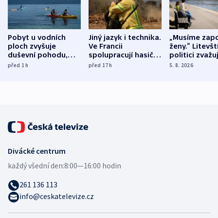
Pobyt u vodních
Jiný jazyk i technika.
„Musíme zapo
ploch zvyšuje
Ve Francii
ženy.“ Litevšt
duševní pohodu,
spolupracují hasiči z
politici zvažuj
ukázala
různých zemí
dohodu o
před 1
h
před 17
h
5. 8. 2026
mezinárodní studie
demografii
Divácké centrum
každý všední den:
8:00—16:00 hodin
261 136 113
info@ceskatelevize.cz