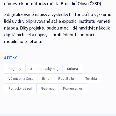
náměstek primátorky města Brna Jiří Oliva (ČSSD).
Zdigitalizované nápisy a výsledky historického výzkumu
lidé uvidí v připravované stálé expozici Institutu Paměti
národa. Díky projektu budou moci lidé navštívit několik
digitálních cel a nápisy si prohlédnout i pomocí
mobilního telefonu.
ŠTÍTKY
Regiony
Jihomoravský kraj
Kultura
Věznice na Cejlu
Brno
Post Bellum
Totalita
Politický vězeň
Gestapo
Komunismus