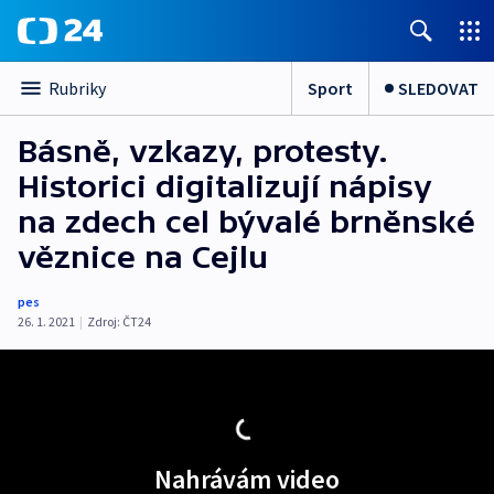
Sport
SLEDOVAT
Rubriky
Básně, vzkazy, protesty.
Historici digitalizují nápisy
na zdech cel bývalé brněnské
věznice na Cejlu
pes
26. 1. 2021
|
Zdroj:
ČT24
Nahrávám video