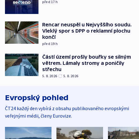
před 17
h
Rencar neuspěl u Nejvyššího soudu.
Vleklý spor s DPP o reklamní plochu
končí
před 19
h
Částí území prošly bouřky se silným
větrem. Lámaly stromy a poničily
střechu
5. 8. 2026
5. 8. 2026
Evropský pohled
ČT24 každý den vybírá z obsahu publikovaného evropskými
veřejnými médii, členy Eurovize.