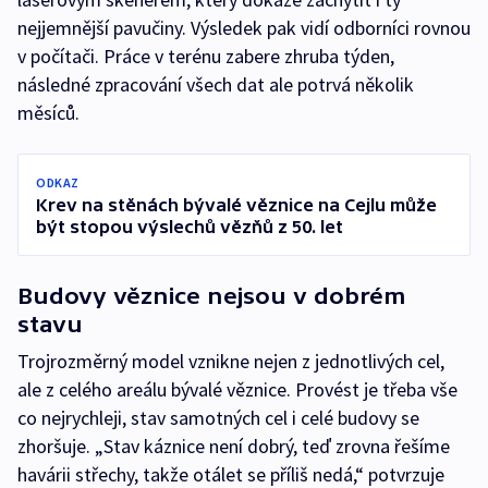
nejjemnější pavučiny. Výsledek pak vidí odborníci rovnou
v počítači. Práce v terénu zabere zhruba týden,
následné zpracování všech dat ale potrvá několik
měsíců.
ODKAZ
Krev na stěnách bývalé věznice na Cejlu může
být stopou výslechů vězňů z 50. let
Budovy věznice nejsou v dobrém
stavu
Trojrozměrný model vznikne nejen z jednotlivých cel,
ale z celého areálu bývalé věznice. Provést je třeba vše
co nejrychleji, stav samotných cel i celé budovy se
zhoršuje. „Stav káznice není dobrý, teď zrovna řešíme
havárii střechy, takže otálet se příliš nedá,“ potvrzuje