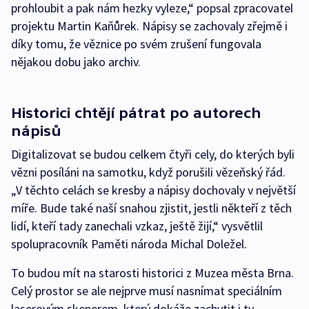
prohloubit a pak nám hezky vyleze,“ popsal zpracovatel
projektu Martin Kaňůrek. Nápisy se zachovaly zřejmě i
díky tomu, že věznice po svém zrušení fungovala
nějakou dobu jako archiv.
Historici chtějí pátrat po autorech
nápisů
Digitalizovat se budou celkem čtyři cely, do kterých byli
vězni posíláni na samotku, když porušili vězeňský řád.
„V těchto celách se kresby a nápisy dochovaly v největší
míře. Bude také naší snahou zjistit, jestli někteří z těch
lidí, kteří tady zanechali vzkaz, ještě žijí,“ vysvětlil
spolupracovník Paměti národa Michal Doležel.
To budou mít na starosti historici z Muzea města Brna.
Celý prostor se ale nejprve musí nasnímat speciálním
laserovým skenerem, který dokáže zachytit i ty