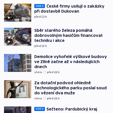
České firmy usilují o zakázky
VIDEO
při dostavbě Dukovan
před 12
h
Sběr starého železa pomáhá
dobrovolným hasičům financovat
techniku i akce
před 13
h
Demolice vyhořelé výškové budovy
ve Zlíně začne až v následujících
dnech
včera
před 16
h
Za dotační podvod ohledně
Technologického parku poslal soud
do vězení dva muže
včera
před 16
h
Sečteno: Pardubický kraj
VIDEO