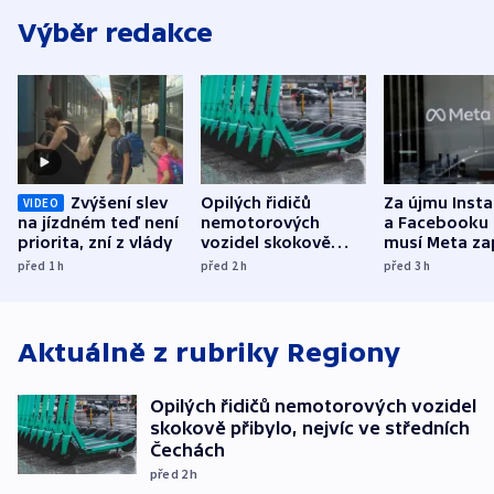
Výběr redakce
Zvýšení slev
Opilých řidičů
Za újmu Inst
VIDEO
na jízdném teď není
nemotorových
a Facebooku
priorita, zní z vlády
vozidel skokově
musí Meta zap
přibylo, nejvíc ve
půl miliardy 
před 1
h
před 2
h
před 3
h
středních Čechách
Aktuálně z rubriky
Regiony
Opilých řidičů nemotorových vozidel
skokově přibylo, nejvíc ve středních
Čechách
před 2
h