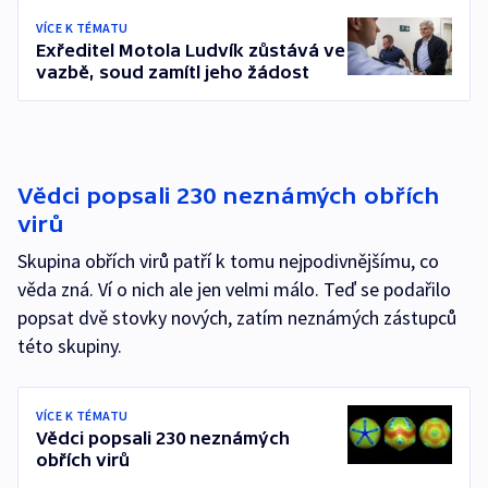
VÍCE K TÉMATU
Exředitel Motola Ludvík zůstává ve
vazbě, soud zamítl jeho žádost
Vědci popsali 230 neznámých obřích
virů
Skupina obřích virů patří k tomu nejpodivnějšímu, co
věda zná. Ví o nich ale jen velmi málo. Teď se podařilo
popsat dvě stovky nových, zatím neznámých zástupců
této skupiny.
VÍCE K TÉMATU
Vědci popsali 230 neznámých
obřích virů