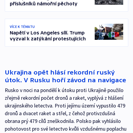
příslušníků námořní pěchoty
VÍCE K TÉMATU
Napětí v Los Angeles sílí. Trump
vyzval k zatýkání protestujících
Ukrajina opět hlásí rekordní ruský
útok. V Rusku hoří závod na navigace
Rusko v noci na pondělí k útoku proti Ukrajině použilo
zřejmě rekordní počet dronů a raket, vyplývá z hlášení
ukrajinského letectva. Proti jejímu území vypustilo 479
dronů a dvacet raket a střel, z čehož protivzdušná
obrana prý 479 cílů zneškodnila. Polsko pak vyhlásilo
pohotovost pro své letectvo kvůli vzdušnému poplachu