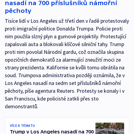
nasadí na 700 příslušníků námořní
pěchoty
Tisíce lidí v Los Angeles už třetí den v řadě protestovaly
proti imigrační politice Donalda Trumpa. Policie proti
nim použila slzný plyn a gumové projektily. Protestující
zapalovali auta a blokovali klíčové silniční tahy. Trump
proti nim povolal Národní gardu, což označila skupina
opozičních demokratů za alarmující zneužití moci ze
strany prezidenta. Kalifornie se kvůli tomu obrátila na
soud. Trumpova administrativa později oznámila, že v
Los Angeles nasadí na sedm set příslušníků námořní
pěchoty, píše agentura Reuters. Protesty se konaly i v
San Franciscu, kde policisté zatkli přes sto
demonstrantů.
VÍCE K TÉMATU
Trump v Los Angeles nasadí na 700