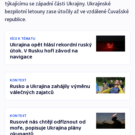
týkajícímu se západní části Ukrajiny. Ukrajinské
bezpilotní letouny zase útočily až ve vzdálené Čuvašské
republice.
VÍCE K TÉMATU
Ukrajina opět hlásí rekordní ruský
útok. V Rusku hoří závod na
navigace
KONTEXT
Rusko a Ukrajina zahájily výměnu
válečných zajatců
KONTEXT
Rusové nás chtějí odříznout od
moře, popisuje Ukrajina plány
okupantů