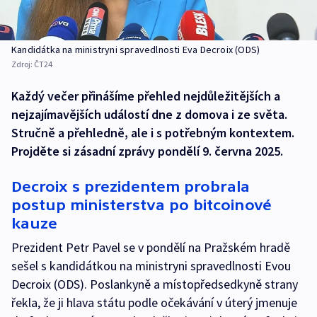
Kandidátka na ministryni spravedlnosti Eva Decroix (ODS)
Zdroj:
ČT24
Každý večer přinášíme přehled nejdůležitějších a
nejzajímavějších událostí dne z domova i ze světa.
Stručně a přehledně, ale i s potřebným kontextem.
Projděte si zásadní zprávy pondělí 9. června 2025.
Decroix s prezidentem probrala
postup ministerstva po bitcoinové
kauze
Prezident Petr Pavel se v pondělí na Pražském hradě
sešel s kandidátkou na ministryni spravedlnosti Evou
Decroix (ODS). Poslankyně a místopředsedkyně strany
řekla, že ji hlava státu podle očekávání v úterý jmenuje