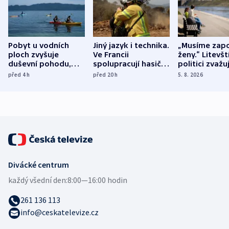
Pobyt u vodních
Jiný jazyk i technika.
„Musíme zapo
ploch zvyšuje
Ve Francii
ženy.“ Litevšt
duševní pohodu,
spolupracují hasiči z
politici zvažuj
ukázala
různých zemí
dohodu o
před 4
h
před 20
h
5. 8. 2026
mezinárodní studie
demografii
Divácké centrum
každý všední den:
8:00—16:00 hodin
261 136 113
info@ceskatelevize.cz