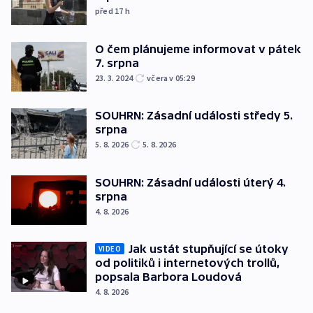
před 17
h
O čem plánujeme informovat v pátek
7. srpna
23. 3. 2024
včera v 05:29
SOUHRN: Zásadní události středy 5.
srpna
5. 8. 2026
5. 8. 2026
SOUHRN: Zásadní události úterý 4.
srpna
4. 8. 2026
Jak ustát stupňující se útoky
VIDEO
od politiků i internetových trollů,
popsala Barbora Loudová
4. 8. 2026