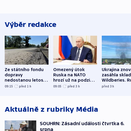
Výběr redakce
Ze státního fondu
Omezený útok
Ukrajina zno
dopravy
Ruska na NATO
zasáhla skla
nedostanou letos
hrozí už na podzim,
Wildberies. 
kraje na silnice ani
varují tajné služby
útočili v Cha
09:15
před 1
h
09:05
před 3
h
před 3
h
korunu, řekl Půta
USA
oblasti
Aktuálně z rubriky
Média
SOUHRN: Zásadní události čtvrtka 6.
srpna