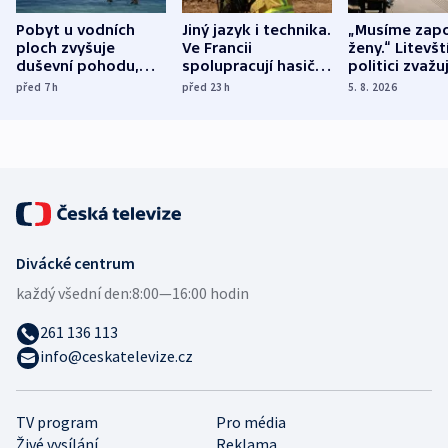
Pobyt u vodních
Jiný jazyk i technika.
„Musíme zapo
ploch zvyšuje
Ve Francii
ženy.“ Litevšt
duševní pohodu,
spolupracují hasiči z
politici zvažuj
ukázala
různých zemí
dohodu o
před 7
h
před 23
h
5. 8. 2026
mezinárodní studie
demografii
Divácké centrum
každý všední den:
8:00—16:00 hodin
261 136 113
info@ceskatelevize.cz
TV program
Pro média
Živé vysílání
Reklama