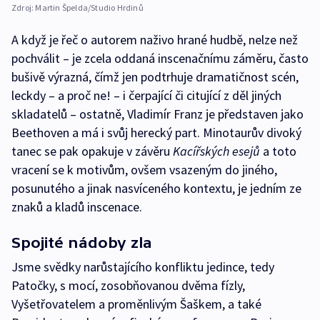
Zdroj:
Martin Špelda/Studio Hrdinů
A když je řeč o autorem naživo hrané hudbě, nelze než
pochválit – je zcela oddaná inscenačnímu záměru, často
bušivě výrazná, čímž jen podtrhuje dramatičnost scén,
leckdy – a proč ne! – i čerpající či citující z děl jiných
skladatelů – ostatně, Vladimír Franz je představen jako
Beethoven a má i svůj herecký part. Minotaurův divoký
tanec se pak opakuje v závěru
Kacířských esejů
a toto
vracení se k motivům, ovšem vsazeným do jiného,
posunutého a jinak nasvíceného kontextu, je jedním ze
znaků a kladů inscenace.
Spojité nádoby zla
Jsme svědky narůstajícího konfliktu jedince, tedy
Patočky, s mocí, zosobňovanou dvěma fízly,
Vyšetřovatelem a proměnlivým Šaškem, a také