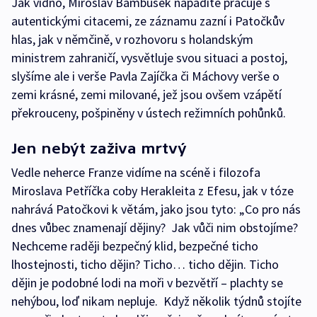
Jak vidno, Miroslav Bambušek nápaditě pracuje s
autentickými citacemi, ze záznamu zazní i Patočkův
hlas, jak v němčině, v rozhovoru s holandským
ministrem zahraničí, vysvětluje svou situaci a postoj,
slyšíme ale i verše Pavla Zajíčka či Máchovy verše o
zemi krásné, zemi milované, jež jsou ovšem vzápětí
překrouceny, pošpiněny v ústech režimních pohůnků.
Jen nebýt zaživa mrtvý
Vedle neherce Franze vidíme na scéně i filozofa
Miroslava Petříčka coby Herakleita z Efesu, jak v tóze
nahrává Patočkovi k větám, jako jsou tyto: „Co pro nás
dnes vůbec znamenají dějiny? Jak vůči nim obstojíme?
Nechceme raději bezpečný klid, bezpečné ticho
lhostejnosti, ticho dějin? Ticho… ticho dějin. Ticho
dějin je podobné lodi na moři v bezvětří – plachty se
nehýbou, loď nikam nepluje. Když několik týdnů stojíte