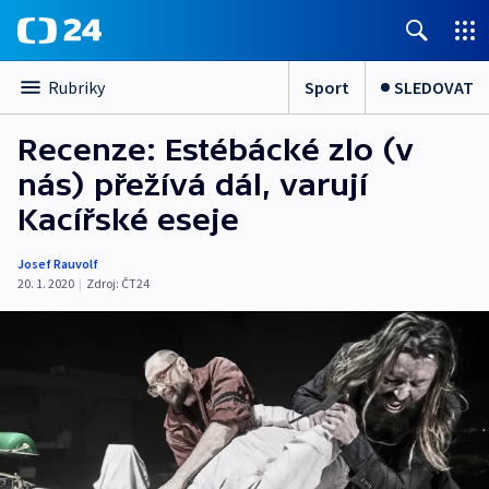
Sport
SLEDOVAT
Rubriky
Recenze: Estébácké zlo (v
nás) přežívá dál, varují
Kacířské eseje
Josef Rauvolf
20. 1. 2020
|
Zdroj:
ČT24