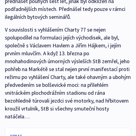
přednášet pouhých šest let, jinak byl odklizen na
podřadnějších místech. Přednášel tedy pouze v rámci
ilegálních bytových seminářů.
V souvislosti s vyhlášením Charty 77 se nejen
spolupodílel na formulaci jejích východisek, ale byl,
společně s Václavem Havlem a Jiřím Hájkem, i jejím
prvním mluvčím. A když 13. března po
mnohahodinových úmorných výsleších StB zemřel, jeho
pohřeb na Markétě se stal nejen první manifestací proti
režimu po vyhlášení Charty, ale také ohavným a ubohým
předvedením se bolševické moci: na přilehlém
vnitráckém plochodrážním stadionu od rána
bezohledně túrovali jezdci své motorky, nad hřbitovem
kroužil vrtulník, StB si všechny smuteční hosty
natáčela…
ODKAZ