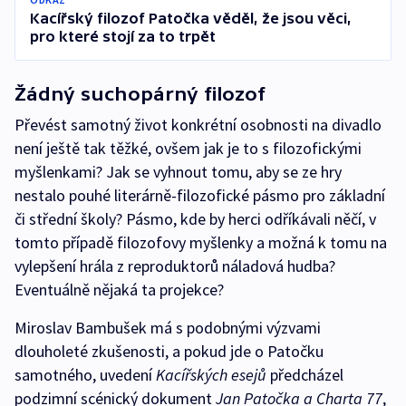
Kacířský filozof Patočka věděl, že jsou věci,
pro které stojí za to trpět
Žádný suchopárný filozof
Převést samotný život konkrétní osobnosti na divadlo
není ještě tak těžké, ovšem jak je to s filozofickými
myšlenkami? Jak se vyhnout tomu, aby se ze hry
nestalo pouhé literárně-filozofické pásmo pro základní
či střední školy? Pásmo, kde by herci odříkávali něčí, v
tomto případě filozofovy myšlenky a možná k tomu na
vylepšení hrála z reproduktorů náladová hudba?
Eventuálně nějaká ta projekce?
Miroslav Bambušek má s podobnými výzvami
dlouholeté zkušenosti, a pokud jde o Patočku
samotného, uvedení
Kacířských esejů
předcházel
podzimní scénický dokument
Jan Patočka a Charta 77
,