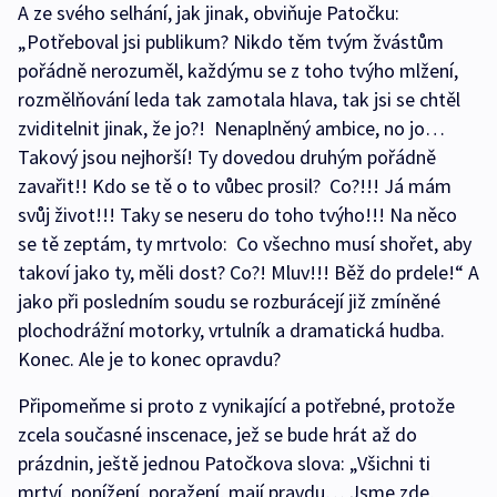
A ze svého selhání, jak jinak, obviňuje Patočku:
„Potřeboval jsi publikum? Nikdo těm tvým žvástům
pořádně nerozuměl, každýmu se z toho tvýho mlžení,
rozmělňování leda tak zamotala hlava, tak jsi se chtěl
zviditelnit jinak, že jo?! Nenaplněný ambice, no jo…
Takový jsou nejhorší! Ty dovedou druhým pořádně
zavařit!! Kdo se tě o to vůbec prosil? Co?!!! Já mám
svůj život!!! Taky se neseru do toho tvýho!!! Na něco
se tě zeptám, ty mrtvolo: Co všechno musí shořet, aby
takoví jako ty, měli dost? Co?! Mluv!!! Běž do prdele!“ A
jako při posledním soudu se rozburácejí již zmíněné
plochodrážní motorky, vrtulník a dramatická hudba.
Konec. Ale je to konec opravdu?
Připomeňme si proto z vynikající a potřebné, protože
zcela současné inscenace, jež se bude hrát až do
prázdnin, ještě jednou Patočkova slova: „Všichni ti
mrtví, ponížení, poražení, mají pravdu… Jsme zde,