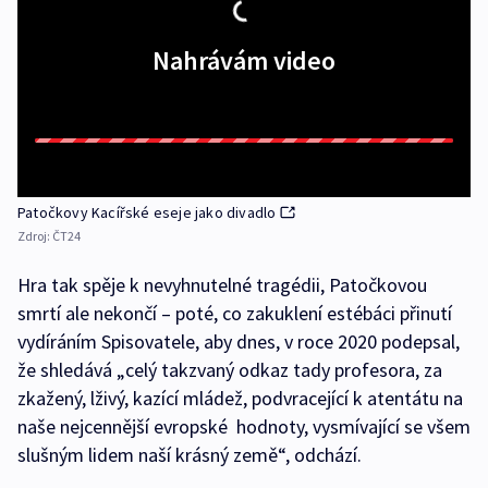
Nahrávám video
Patočkovy Kacířské eseje jako divadlo
Zdroj:
ČT24
Hra tak spěje k nevyhnutelné tragédii, Patočkovou
smrtí ale nekončí – poté, co zakuklení estébáci přinutí
vydíráním Spisovatele, aby dnes, v roce 2020 podepsal,
že shledává „celý takzvaný odkaz tady profesora, za
zkažený, lživý, kazící mládež, podvracející k atentátu na
naše nejcennější evropské hodnoty, vysmívající se všem
slušným lidem naší krásný země“, odchází.