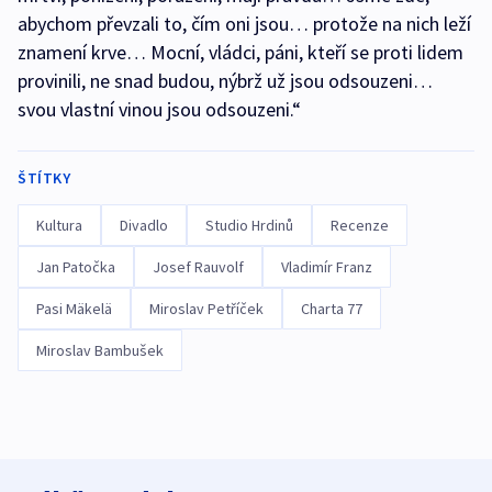
abychom převzali to, čím oni jsou… protože na nich leží
znamení krve… Mocní, vládci, páni, kteří se proti lidem
provinili, ne snad budou, nýbrž už jsou odsouzeni…
svou vlastní vinou jsou odsouzeni.“
ŠTÍTKY
Kultura
Divadlo
Studio Hrdinů
Recenze
Jan Patočka
Josef Rauvolf
Vladimír Franz
Pasi Mäkelä
Miroslav Petříček
Charta 77
Miroslav Bambušek