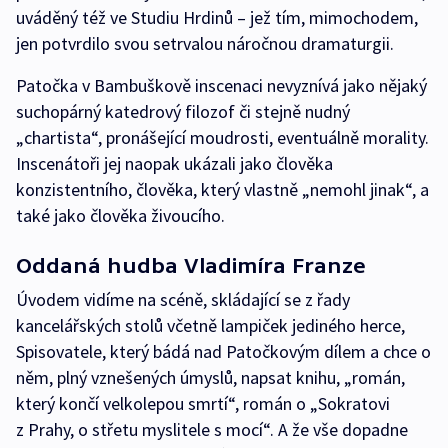
uváděný též ve Studiu Hrdinů – jež tím, mimochodem,
jen potvrdilo svou setrvalou náročnou dramaturgii.
Patočka v Bambuškově inscenaci nevyznívá jako nějaký
suchopárný katedrový filozof či stejně nudný
„chartista“, pronášející moudrosti, eventuálně morality.
Inscenátoři jej naopak ukázali jako člověka
konzistentního, člověka, který vlastně „nemohl jinak“, a
také jako člověka živoucího.
Oddaná hudba Vladimíra Franze
Úvodem vidíme na scéně, skládající se z řady
kancelářských stolů včetně lampiček jediného herce,
Spisovatele, který bádá nad Patočkovým dílem a chce o
něm, plný vznešených úmyslů, napsat knihu, „román,
který končí velkolepou smrtí“, román o „Sokratovi
z Prahy, o střetu myslitele s mocí“. A že vše dopadne