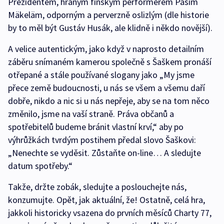
Prezidentem, hraným finským performerem Pasim
Mäkeläm, odporným a perverzně oslizlým (dle historie
by to měl být Gustáv Husák, ale klidně i někdo novější).
A velice autentickým, jako když v naprosto detailním
záběru snímaném kamerou společně s Šaškem pronáší
otřepané a stále používané slogany jako „My jsme
přece země budoucnosti, u nás se všem a všemu daří
dobře, nikdo a nic si u nás nepřeje, aby se na tom něco
změnilo, jsme na vaší straně. Práva občanů a
spotřebitelů budeme bránit vlastní krví,“ aby po
výhrůžkách tvrdým postihem předal slovo Šaškovi:
„Nenechte se vyděsit. Zůstaňte on-line… A sledujte
datum spotřeby.“
Takže, držte zobák, sledujte a poslouchejte nás,
konzumujte. Opět, jak aktuální, že! Ostatně, celá hra,
jakkoli historicky vsazena do prvních měsíců Charty 77,