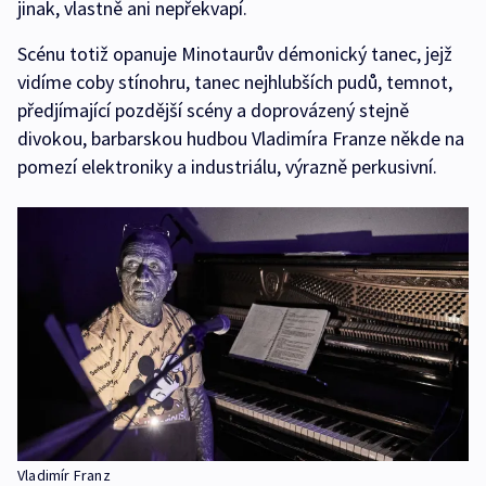
jinak, vlastně ani nepřekvapí.
Scénu totiž opanuje Minotaurův démonický tanec, jejž
vidíme coby stínohru, tanec nejhlubších pudů, temnot,
předjímající pozdější scény a doprovázený stejně
divokou, barbarskou hudbou Vladimíra Franze někde na
pomezí elektroniky a industriálu, výrazně perkusivní.
Vladimír Franz