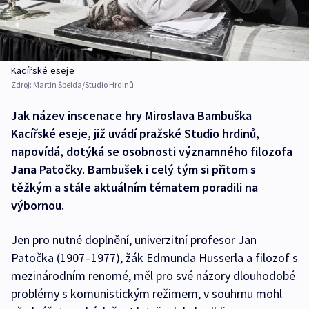
Kacířské eseje
Zdroj:
Martin Špelda/Studio Hrdinů
Jak název inscenace hry Miroslava Bambuška
Kacířské eseje, již uvádí pražské Studio hrdinů,
napovídá, dotýká se osobnosti významného filozofa
Jana Patočky. Bambušek i celý tým si přitom s
těžkým a stále aktuálním tématem poradili na
výbornou.
Jen pro nutné doplnění, univerzitní profesor Jan
Patočka (1907–1977), žák Edmunda Husserla a filozof s
mezinárodním renomé, měl pro své názory dlouhodobé
problémy s komunistickým režimem, v souhrnu mohl