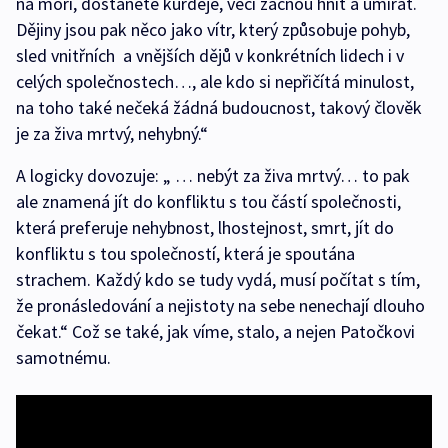
na moři, dostanete kurděje, věci začnou hnít a umírat.
Dějiny jsou pak něco jako vítr, který způsobuje pohyb,
sled vnitřních a vnějších dějů v konkrétních lidech i v
celých společnostech…, ale kdo si nepřičítá minulost,
na toho také nečeká žádná budoucnost, takový člověk
je za živa mrtvý, nehybný.“
A logicky dovozuje: „ … nebýt za živa mrtvý… to pak
ale znamená jít do konfliktu s tou částí společnosti,
která preferuje nehybnost, lhostejnost, smrt, jít do
konfliktu s tou společností, která je spoutána
strachem. Každý kdo se tudy vydá, musí počítat s tím,
že pronásledování a nejistoty na sebe nenechají dlouho
čekat.“ Což se také, jak víme, stalo, a nejen Patočkovi
samotnému.