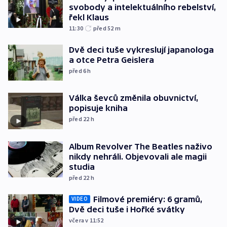
svobody a intelektuálního rebelství,
řekl Klaus
11:30
před 52
m
Dvě deci tuše vykreslují japanologa
a otce Petra Geislera
před 6
h
Válka ševců změnila obuvnictví,
popisuje kniha
před 22
h
Album Revolver The Beatles naživo
nikdy nehráli. Objevovali ale magii
studia
před 22
h
Filmové premiéry: 6 gramů,
VIDEO
Dvě deci tuše i Hořké svátky
včera v 11:52