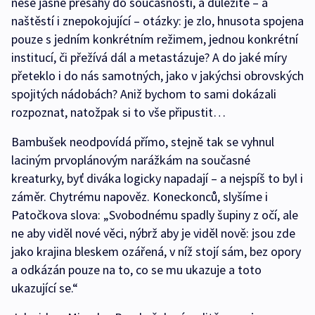
nese jasné přesahy do současnosti, a důležité – a
naštěstí i znepokojující – otázky: je zlo, hnusota spojena
pouze s jedním konkrétním režimem, jednou konkrétní
institucí, či přežívá dál a metastázuje? A do jaké míry
přeteklo i do nás samotných, jako v jakýchsi obrovských
spojitých nádobách? Aniž bychom to sami dokázali
rozpoznat, natožpak si to vše připustit…
Bambušek neodpovídá přímo, stejně tak se vyhnul
laciným prvoplánovým narážkám na současné
kreaturky, byť diváka logicky napadají – a nejspíš to byl i
záměr. Chytrému napověz. Koneckonců, slyšíme i
Patočkova slova: „Svobodnému spadly šupiny z očí, ale
ne aby viděl nové věci, nýbrž aby je viděl nově: jsou zde
jako krajina bleskem ozářená, v níž stojí sám, bez opory
a odkázán pouze na to, co se mu ukazuje a toto
ukazující se.“