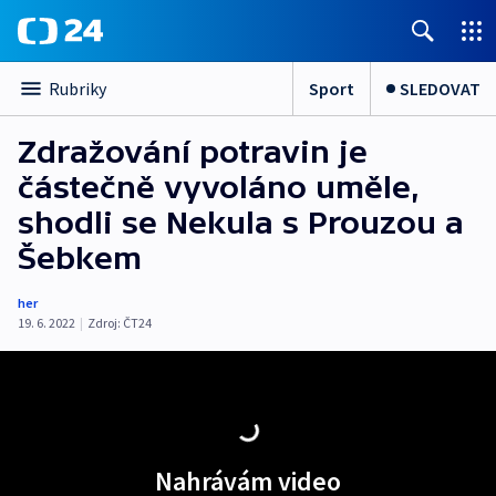
Sport
SLEDOVAT
Rubriky
Zdražování potravin je
částečně vyvoláno uměle,
shodli se Nekula s Prouzou a
Šebkem
her
19. 6. 2022
|
Zdroj:
ČT24
Nahrávám video