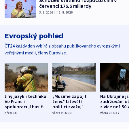
Schodek státního rozpočtu činil v
červenci 176,6 miliardy
3. 8. 2026
3. 8. 2026
Evropský pohled
ČT24 každý den vybírá z obsahu publikovaného evropskými
veřejnými médii, členy Eurovize.
Jiný jazyk i technika.
„Musíme zapojit
Na Ukrajině j
Ve Francii
ženy.“ Litevští
zadržováni o
spolupracují hasiči z
politici zvažují
z více než 50 
různých zemí
dohodu o
Bojovali na s
před 6
h
včera v 16:00
včera v 14:37
demografii
Ruska