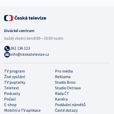
Divácké centrum
každý všední den:
8:00—16:00 hodin
261 136 113
info@ceskatelevize.cz
TV program
Pro média
Živé vysílání
Reklama
TV poplatky
Studio Brno
Teletext
Studio Ostrava
Podcasty
Rada ČT
Počasí
Kariéra
E-shop
Podávání námětů
Mobilní a TV aplikace
Časté dotazy