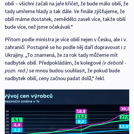
obilí – všichni začali na jaře křičet, že bude málo obilí, že
tady umřeme hlady a tak dále. Ve finále zjišťujeme, že
obilí máme dostatek, zemědělci zaseli více, takže obilí
bude více, než jsme očekávali.“
Přitom podle ministra je více obilí nejen v Česku, ale i v
zahraničí. Postupně se ho podle něj daří dopravovat i z
Ukrajiny. „To znamená, že za rok tady můžeme mít
nadbytek obilí. Předpokládám, že kolegové
(v debatě -
pozn. red.)
se mnou budou souhlasit, že pokud bude
nadbytek obilí, ceny začnou padat dolů,“ řekl.