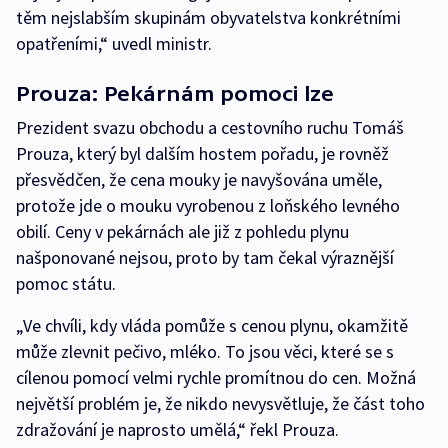
těm nejslabším skupinám obyvatelstva konkrétními
opatřeními,“ uvedl ministr.
Prouza: Pekárnám pomoci lze
Prezident svazu obchodu a cestovního ruchu Tomáš
Prouza, který byl dalším hostem pořadu, je rovněž
přesvědčen, že cena mouky je navyšována uměle,
protože jde o mouku vyrobenou z loňského levného
obilí. Ceny v pekárnách ale již z pohledu plynu
našponované nejsou, proto by tam čekal výraznější
pomoc státu.
„Ve chvíli, kdy vláda pomůže s cenou plynu, okamžitě
může zlevnit pečivo, mléko. To jsou věci, které se s
cílenou pomocí velmi rychle promítnou do cen. Možná
největší problém je, že nikdo nevysvětluje, že část toho
zdražování je naprosto umělá,“ řekl Prouza.