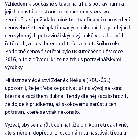
Vzhledem k současné situaci na trhu s potravinami a
jejich neustále rostoucím cenám ministerstvo
zemědělství požádalo ministerstvo financí o provedení
cenového šetření uplatňovaných nákupních a prodejních
cen vybraných potravinářských výrobků v obchodních
řetězcích, a to s datem od 1. června letošního roku.
Podobné cenové šetření bylo uskutečněno už v roce
2016, a to z důvodu krize na trhu s potravinářskými
výrobky.
Ministr zemědělství Zdeněk Nekula (KDU-ČSL)
upozornil, že je třeba se podívat už na vývoj na konci
března a začátkem dubna. Tehdy dle něj začalo hrozit,
že dojde k prudkému, až skokovému nárůstu cen
potravin, které se však nekonalo.
Vyzval, aby se na růst cen nahlíželo nikoli retroaktivně,
ale směrem dopředu. „To, co nám tu nastává, třeba u