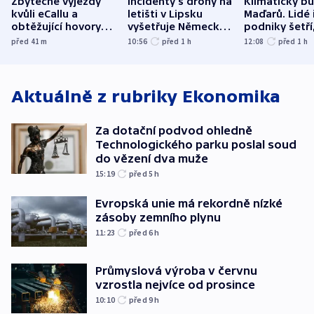
Zbytečné výjezdy
Incidenty s drony na
Klimatický b
kvůli eCallu a
letišti v Lipsku
Maďarů. Lidé 
obtěžující hovory
vyšetřuje Německo
podniky šetří
zdržují záchranáře
jako úmyslný pokus
omezuje se d
před 41
m
10:56
před 1
h
12:08
před 1
h
o způsobení
i svícení
exploze
Aktuálně z rubriky
Ekonomika
Za dotační podvod ohledně
Technologického parku poslal soud
do vězení dva muže
15:19
před 5
h
Evropská unie má rekordně nízké
zásoby zemního plynu
11:23
před 6
h
Průmyslová výroba v červnu
vzrostla nejvíce od prosince
10:10
před 9
h