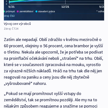
Vývoj cen výrobců
Zdroj:
ČT24
Zatím ale nepadají. Obilí zdražilo v květnu meziročně o
60 procent, olejniny o 56 procent, cena brambor je vyšší
o třetinu. Nekula ale upozornil, že je potřeba se podívat
na proinflační očekávání neboli „strašení“ na trhu. Obilí,
které se v současnosti zpracovává na mouku, vyrostlo
za výrazně nižších nákladů. Hráči na trhu tak dle něj jen
reagovali na paniku a ceny jsou dle něj zbytečně
„vyšroubované“ nahoru.
„Pokud se mají promítnout vyšší vstupy do
zemědělství, tak se promítnou později. Ale my na to
nějakým způsobem reagujeme a snažíme se pomoci