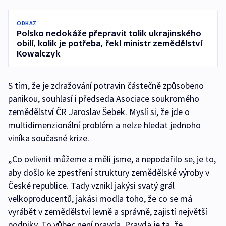
ODKAZ
Polsko nedokáže přepravit tolik ukrajinského
obilí, kolik je potřeba, řekl ministr zemědělství
Kowalczyk
S tím, že je zdražování potravin částečně způsobeno
panikou, souhlasí i předseda Asociace soukromého
zemědělství ČR Jaroslav Šebek. Myslí si, že jde o
multidimenzionální problém a nelze hledat jednoho
viníka současné krize.
„Co ovlivnit můžeme a měli jsme, a nepodařilo se, je to,
aby došlo ke zpestření struktury zemědělské výroby v
České republice. Tady vznikl jakýsi svatý grál
velkoproducentů, jakási modla toho, že co se má
vyrábět v zemědělství levně a správně, zajistí největší
podniky. To vůbec není pravda. Pravda je ta, že