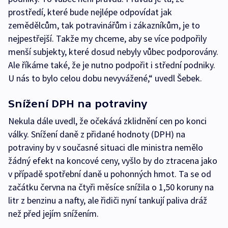
prostředí, které bude nejlépe odpovídat jak
zemědělcům, tak potravinářům i zákazníkům, je to
nejpestřejší. Takže my chceme, aby se více podpořily
menší subjekty, které dosud nebyly vůbec podporovány.
Ale říkáme také, že je nutno podpořit i střední podniky.
U nás to bylo celou dobu nevyvážené,“ uvedl Šebek.
Snížení DPH na potraviny
Nekula dále uvedl, že očekává zklidnění cen po konci
války. Snížení daně z přidané hodnoty (DPH) na
potraviny by v současné situaci dle ministra nemělo
žádný efekt na koncové ceny, vyšlo by do ztracena jako
v případě spotřební daně u pohonných hmot. Ta se od
začátku června na čtyři měsíce snížila o 1,50 koruny na
litr z benzinu a nafty, ale řidiči nyní tankují paliva dráž
než před jejím snížením.