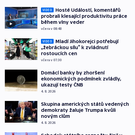
Hosté Událostí, komentářů
VIDEO
probrali klesající produktivitu práce
během vlny veder
včera v 08:48
Mladí Jihokorejci potřebují
VIDEO
„žebráckou sílu“ k zvládnutí
rostoucích cen
včera v 07:30
Domácí banky by zhoršení
ekonomických podmínek zvládly,
ukazují testy ČNB
4. 8. 2026
Skupina amerických států vedených
demokraty žaluje Trumpa kvůli
novým clům
4. 8. 2026