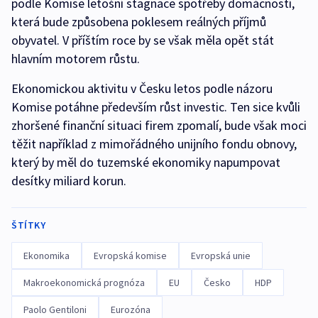
podle Komise letošní stagnace spotřeby domácností,
která bude způsobena poklesem reálných příjmů
obyvatel. V příštím roce by se však měla opět stát
hlavním motorem růstu.
Ekonomickou aktivitu v Česku letos podle názoru
Komise potáhne především růst investic. Ten sice kvůli
zhoršené finanční situaci firem zpomalí, bude však moci
těžit například z mimořádného unijního fondu obnovy,
který by měl do tuzemské ekonomiky napumpovat
desítky miliard korun.
ŠTÍTKY
Ekonomika
Evropská komise
Evropská unie
Makroekonomická prognóza
EU
Česko
HDP
Paolo Gentiloni
Eurozóna