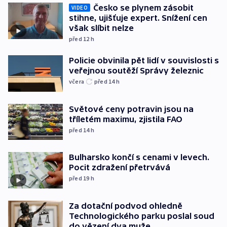
Česko se plynem zásobit
VIDEO
stihne, ujišťuje expert. Snížení cen
však slíbit nelze
před 12
h
Policie obvinila pět lidí v souvislosti s
veřejnou soutěží Správy železnic
včera
před 14
h
Světové ceny potravin jsou na
tříletém maximu, zjistila FAO
před 14
h
Bulharsko končí s cenami v levech.
Pocit zdražení přetrvává
před 19
h
Za dotační podvod ohledně
Technologického parku poslal soud
do vězení dva muže