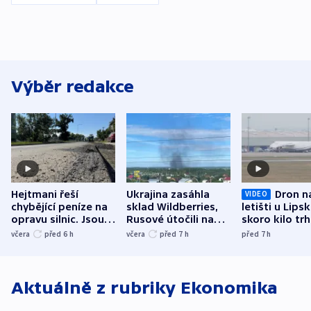
Výběr redakce
Hejtmani řeší
Ukrajina zasáhla
Dron n
VIDEO
chybějící peníze na
sklad Wildberries,
letišti u Lips
opravu silnic. Jsou
Rusové útočili na
skoro kilo trh
nenárokové, namítá
trh, hasiče či
indicie ukazuj
včera
před 6
h
včera
před 7
h
před 7
h
ministerstvo
stadion
Rusko
Aktuálně z rubriky
Ekonomika