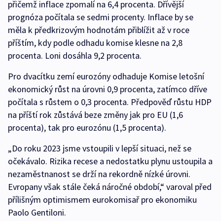
přičemž inflace zpomalí na 6,4 procenta. Dřívější
prognóza počítala se sedmi procenty. Inflace by se
měla k předkrizovým hodnotám přiblížit až v roce
příštím, kdy podle odhadu komise klesne na 2,8
procenta. Loni dosáhla 9,2 procenta.
Pro dvacítku zemí eurozóny odhaduje Komise letošní
ekonomický růst na úrovni 0,9 procenta, zatímco dříve
počítala s růstem o 0,3 procenta. Předpověď růstu HDP
na příští rok zůstává beze změny jak pro EU (1,6
procenta), tak pro eurozónu (1,5 procenta).
„Do roku 2023 jsme vstoupili v lepší situaci, než se
očekávalo. Rizika recese a nedostatku plynu ustoupila a
nezaměstnanost se drží na rekordně nízké úrovni.
Evropany však stále čeká náročné období,“ varoval před
přílišným optimismem eurokomisař pro ekonomiku
Paolo Gentiloni.