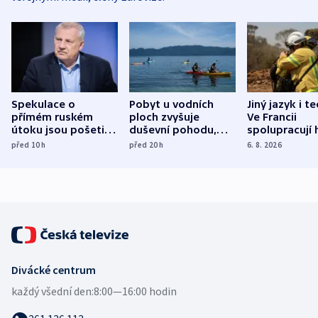
Spekulace o
Pobyt u vodních
Jiný jazyk i t
přímém ruském
ploch zvyšuje
Ve Francii
útoku jsou pošetilé,
duševní pohodu,
spolupracují h
míní estonský
ukázala
různých zemí
před 10
h
před 20
h
6. 8. 2026
bezpečnostní
mezinárodní studie
expert
Divácké centrum
každý všední den:
8:00—16:00 hodin