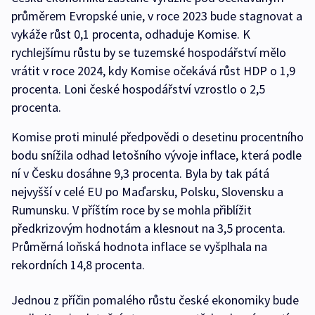
průměrem Evropské unie, v roce 2023 bude stagnovat a
vykáže růst 0,1 procenta, odhaduje Komise. K
rychlejšímu růstu by se tuzemské hospodářství mělo
vrátit v roce 2024, kdy Komise očekává růst HDP o 1,9
procenta. Loni české hospodářství vzrostlo o 2,5
procenta.
Komise proti minulé předpovědi o desetinu procentního
bodu snížila odhad letošního vývoje inflace, která podle
ní v Česku dosáhne 9,3 procenta. Byla by tak pátá
nejvyšší v celé EU po Maďarsku, Polsku, Slovensku a
Rumunsku. V příštím roce by se mohla přiblížit
předkrizovým hodnotám a klesnout na 3,5 procenta.
Průměrná loňská hodnota inflace se vyšplhala na
rekordních 14,8 procenta.
Jednou z příčin pomalého růstu české ekonomiky bude