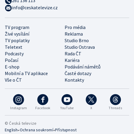
261 136 113
info@ceskatelevize.cz
TV program
Pro média
Živé vysílání
Reklama
TV poplatky
Studio Brno
Teletext
Studio Ostrava
Podcasty
Rada ČT
Počasí
Kariéra
E-shop
Podávání námětů
Mobilní a TV aplikace
Časté dotazy
Vše o ČT
Kontakty
Instagram
Facebook
YouTube
X
Threads
© Česká televize
•
•
English
Ochrana soukromí
Přístupnost