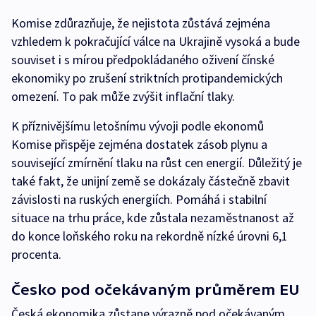
Komise zdůrazňuje, že nejistota zůstává zejména
vzhledem k pokračující válce na Ukrajině vysoká a bude
souviset i s mírou předpokládaného oživení čínské
ekonomiky po zrušení striktních protipandemických
omezení. To pak může zvýšit inflační tlaky.
K příznivějšímu letošnímu vývoji podle ekonomů
Komise přispěje zejména dostatek zásob plynu a
související zmírnění tlaku na růst cen energií. Důležitý je
také fakt, že unijní země se dokázaly částečně zbavit
závislosti na ruských energiích. Pomáhá i stabilní
situace na trhu práce, kde zůstala nezaměstnanost až
do konce loňského roku na rekordně nízké úrovni 6,1
procenta.
Česko pod očekávaným průměrem EU
Česká ekonomika zůstane výrazně pod očekávaným