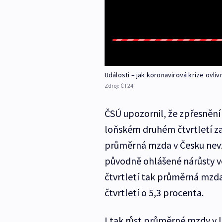
Události – jak koronavirová krize ovliv
Zdroj:
ČT24
ČSÚ upozornil, že zpřesnění 
loňském druhém čtvrtletí z
průměrná mzda v Česku nevzro
původně ohlášené nárůsty ve
čtvrtletí tak průměrná mzda
čtvrtletí o 5,3 procenta.
I tak růst průměrné mzdy v l