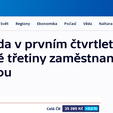
Svět
Regiony
Ekonomika
Počasí
Věda
Kultura
 v prvním čtvrtletí
ě třetiny zaměstnan
ou