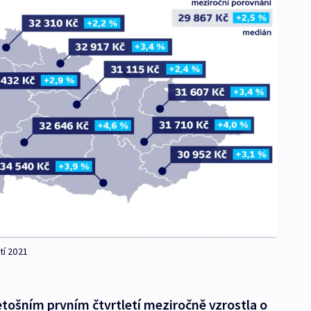
tí 2021
tošním prvním čtvrtletí meziročně vzrostla o