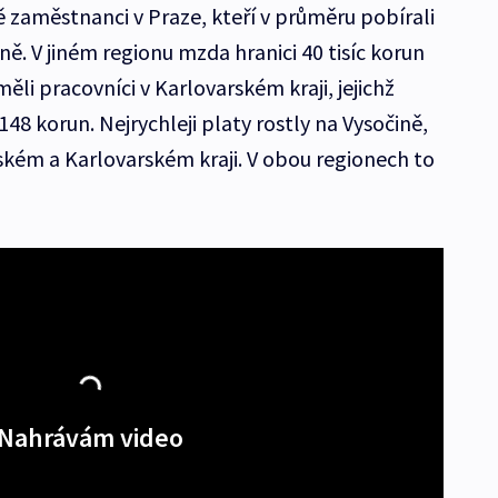
ě zaměstnanci v Praze, kteří v průměru pobírali
ě. V jiném regionu mzda hranici 40 tisíc korun
měli pracovníci v Karlovarském kraji, jejichž
48 korun. Nejrychleji platy rostly na Vysočině,
kém a Karlovarském kraji. V obou regionech to
Nahrávám video