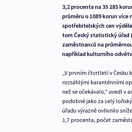
3,2 procenta na 35 285 koru
průměru o 1089 korun více 
spotřebitelských cen výděle
tom Český statistický úřad (
zaměstnanců na průměrnou 
například kulturního odvětv
„V prvním čtvrtletí v Česku
rozsáhlými karanténními op
než se očekávalo,“ uvedl v 
podobné jako za celý loňský 
úřadu výrazně ovlivnilo sní
1,7 procenta, počet zaměstna