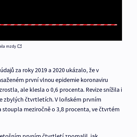
nila mzdy
údajů za roky 2019 a 2020 ukázalo, že v
asaženém první vlnou epidemie koronaviru
stla, ale klesla o 0,6 procenta. Revize snížila i
 zbylých čtvrtletích. V loňském prvním
 stoupla meziročně o 3,8 procenta, ve čtvrtém
etošním prvním čtvrtletí zpomalil, jak