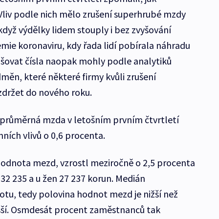
liv podle nich mělo zrušení superhrubé mzdy
když výdělky lidem stouply i bez zvyšování
ie koronaviru, kdy řada lidí pobírala náhradu
šovat čísla naopak mohly podle analytiků
měn, které některé firmy kvůli zrušení
držet do nového roku.
 průměrná mzda v letošním prvním čtvrtletí
nních vlivů o 0,6 procenta.
hodnota mezd, vzrostl meziročně o 2,5 procenta
 32 235 a u žen 27 237 korun. Medián
tu, tedy polovina hodnot mezd je nižší než
šší. Osmdesát procent zaměstnanců tak