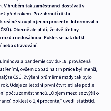
n. V hrubém tak zaměstnanci dostávali v
než před rokem. Po zahrnutí růstu
k reálně stoupl o jedno procento. Informoval o
ČSÚ). Obecně ale platí, že dvě třetiny
mzdu nedosáhnou. Pokles se pak dotkl
í nebo stravování.
 kulminovala pandemie covidu-19, provázená
atřeními, ovšem dopad na trh práce byl menší,
analýze ČSÚ. Zvýšení průměrné mzdy tak bylo
rok. Údaje za letošní první čtvrtletí ale podle
žení počtu zaměstnanců. „Objem mezd se zvýšil o
nců poklesl o 1,4 procenta,“ uvedli statistici.