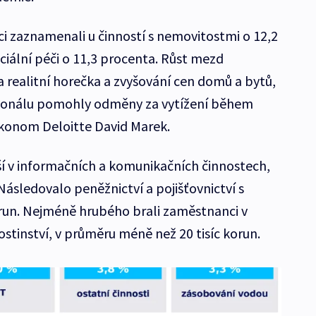
ici zaznamenali u činností s nemovitostmi o 12,2
ciální péči o 11,3 procenta. Růst mezd
a realitní horečka a zvyšování cen domů a bytů,
sonálu pomohly odměny za vytížení během
konom Deloitte David Marek.
í v informačních a komunikačních činnostech,
 Následovalo peněžnictví a pojišťovnictví s
run. Nejméně hrubého brali zaměstnanci v
stinství, v průměru méně než 20 tisíc korun.