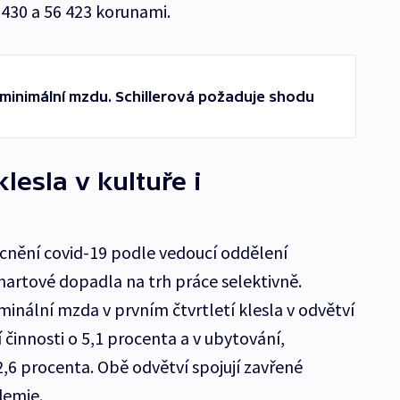
430 a 56 423 korunami.
minimální mzdu. Schillerová požaduje shodu
esla v kultuře i
cnění covid-19 podle vedoucí oddělení
rhartové dopadla na trh práce selektivně.
nální mzda v prvním čtvrtletí klesla v odvětví
 činnosti o 5,1 procenta a v ubytování,
2,6 procenta. Obě odvětví spojují zavřené
demie.