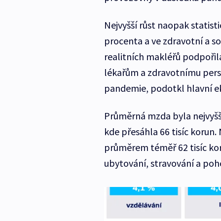
Nejvyšší růst naopak statist
procenta a ve zdravotní a so
realitních makléřů podpořil
lékařům a zdravotnímu per
pandemie, podotkl hlavní e
Průměrná mzda byla nejvyšš
kde přesáhla 66 tisíc korun.
průměrem téměř 62 tisíc ko
ubytování, stravování a poho