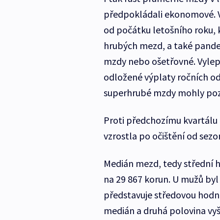
předpokládali ekonomové. V
od počátku letošního roku, 
hrubých mezd, a také pandem
mzdy nebo ošetřovné. Vylep
odložené výplaty ročních od
superhrubé mzdy mohly poz
Proti předchozímu kvartálu
vzrostla po očištění od sezo
Medián mezd, tedy střední 
na 29 867 korun. U mužů byl
představuje středovou hodno
medián a druhá polovina vy