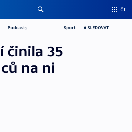
ČT
Podcasty
Sport
SLEDOVAT
 činila 35
ců na ni