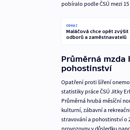
pobíralo podle ČSÚ mezi 15 
ODKAZ
Maláčová chce opět zvýšit 
odborů a zaměstnavatelů
Průměrná mzda kl
pohostinství
Opatření proti šíření onemo
statistiky práce ČSÚ Jitky E
Průměrná hrubá měsíční nomi
kulturní, zábavní a rekreační
stravování a pohostinství o 
provozovny v důsledku pan