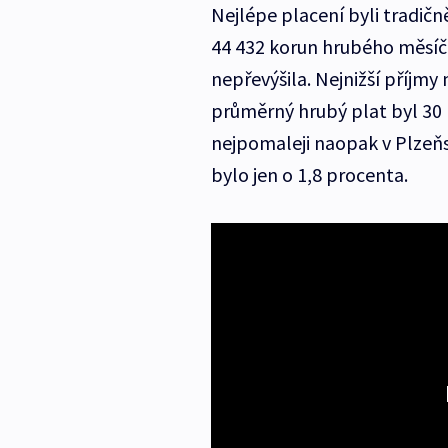
Nejlépe placení byli tradičn
44 432 korun hrubého měsíčn
nepřevýšila. Nejnižší příjmy 
průměrný hrubý plat byl 30 1
nejpomaleji naopak v Plzeňs
bylo jen o 1,8 procenta.