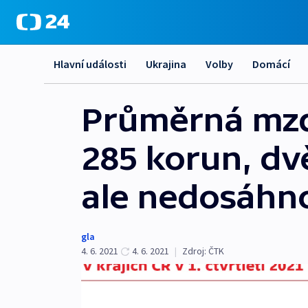
Hlavní události
Ukrajina
Volby
Domácí
Průměrná mzda
285 korun, dv
ale nedosáhn
gla
4. 6. 2021
4. 6. 2021
|
Zdroj:
ČTK