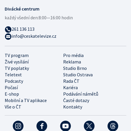
Divácké centrum
každý všední den:
8:00—16:00 hodin
261 136 113
info@ceskatelevize.cz
TV program
Pro média
Živé vysílání
Reklama
TV poplatky
Studio Brno
Teletext
Studio Ostrava
Podcasty
Rada ČT
Počasí
Kariéra
E-shop
Podávání námětů
Mobilní a TV aplikace
Časté dotazy
Vše o ČT
Kontakty