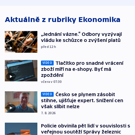
člověk zemřel
Aktuálně z rubriky
Ekonomika
„Jednání vázne.“ Odbory vyzývají
vládu ke schůzce o zvýšení platů
před 12
h
Tlačítko pro snadné vrácení
VIDEO
zboží míří na e-shopy. Byť má
zpoždění
včera v 07:30
Česko se plynem zásobit
VIDEO
stihne, ujišťuje expert. Snížení cen
však slíbit nelze
7. 8. 2026
Policie obvinila pět lidí v souvislosti s
veřejnou soutěží Správy železnic