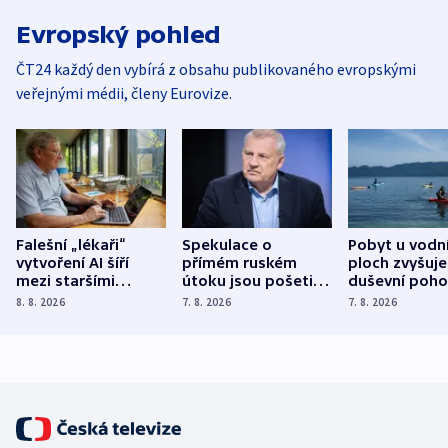
Evropský pohled
ČT24 každý den vybírá z obsahu publikovaného evropskými
veřejnými médii, členy Eurovize.
Falešní „lékaři“
Spekulace o
Pobyt u vodn
vytvoření AI šíří
přímém ruském
ploch zvyšuje
mezi staršími
útoku jsou pošetilé,
duševní poho
Poláky nebezpečné
míní estonský
ukázala
8. 8. 2026
7. 8. 2026
7. 8. 2026
zdravotní rady
bezpečnostní
mezinárodní 
expert