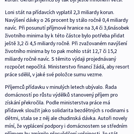
Loni stát na přídavcích vyplatil 2,3 miliardy korun.
Navýšení dávky o 26 procent by stálo ročně 0,4 miliardy
navíc. Při posunutí příjmové hranice na 3,4 či 3,6násobek
životního minima by k této částce bylo potřeba přidat
ještě 3,2 či 4,5 miliardy ročně. Při zvažovaném navýšení
životního minima by to pak mohlo stát 12,7 či 15,2
miliardy ročně navíc. S těmito výdaji projednávaný
rozpočet nepočítá. Ministerstvo financí žádá, aby resort
práce sdělil, v jaké své položce sumu vezme.
Příjemců přídavku v minulých letech ubývalo. Řada
domácností po růstu výdělků stanovený příjem pro
získání překročila. Podle ministerstva práce má
přídavek sloužit jako solidarita bezdětných s rodinami s
dětmi, stala se z něj ale chudinská dávka. Autoři novely
míní, že vyplácení podpory i domácnostem se středním
příjmem by zmírnilo přesvědčení veřejnosti, že stát