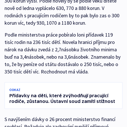
300 korun vyšší. Podle novely by se podle věku dítěte
nově od ledna vyplácelo 630, 770 a 880 korun. V
rodinách s pracujícím rodičem by to pak bylo zas o 300
korun víc, tedy 930, 1070 a 1180 korun.
Podle ministerstva práce pobíralo loni přídavek 119
tisíc rodin na 236 tisíc dětí. Novela hranici příjmu pro
nárok na dávku zvedá z 2,7násobku životního minima
buď na 3,4násobek, nebo na 3,6násobek. Znamenalo by
to, že by peníze od státu dostávalo o 250 tisíc, nebo o
350 tisíc dětí víc. Rozhodnout má vláda.
ODKAZ
Přídavky na děti, které zvýhodňují pracující
rodiče, zůstanou. Ústavní soud zamítl stížnost
S navýšením dávky o 26 procent ministerstvo financí
souhlasí. Požaduje ale zachování nynější příjmové