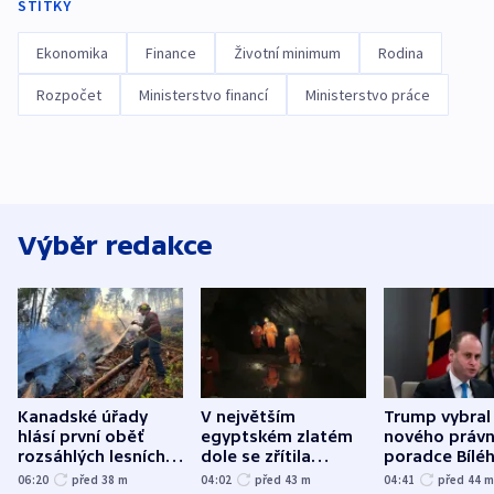
ŠTÍTKY
Ekonomika
Finance
Životní minimum
Rodina
Rozpočet
Ministerstvo financí
Ministerstvo práce
Výběr redakce
Kanadské úřady
V největším
Trump vybral
hlásí první oběť
egyptském zlatém
nového právn
rozsáhlých lesních
dole se zřítila
poradce Bílé
požárů
hornina, jeden
domu
06:20
před 38
m
04:02
před 43
m
04:41
před 44