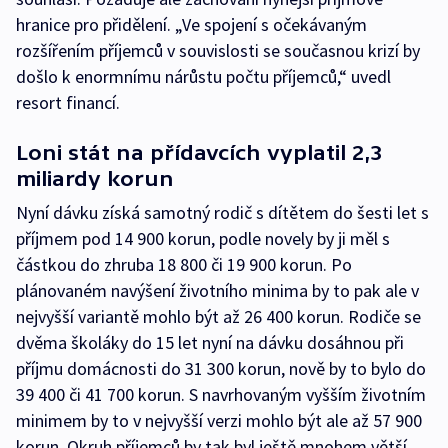
hranice pro přidělení. „Ve spojení s očekávaným
rozšířením příjemců v souvislosti se současnou krizí by
došlo k enormnímu nárůstu počtu příjemců,“ uvedl
resort financí.
Loni stát na přídavcích vyplatil 2,3
miliardy korun
Nyní dávku získá samotný rodič s dítětem do šesti let s
příjmem pod 14 900 korun, podle novely by ji měl s
částkou do zhruba 18 800 či 19 900 korun. Po
plánovaném navýšení životního minima by to pak ale v
nejvyšší variantě mohlo být až 26 400 korun. Rodiče se
dvěma školáky do 15 let nyní na dávku dosáhnou při
příjmu domácnosti do 31 300 korun, nově by to bylo do
39 400 či 41 700 korun. S navrhovaným vyšším životním
minimem by to v nejvyšší verzi mohlo být ale až 57 900
korun. Okruh příjemců by tak byl ještě mnohem větší.