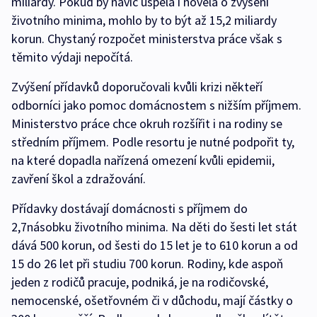
miliardy. Pokud by navíc uspěla i novela o zvýšení
životního minima, mohlo by to být až 15,2 miliardy
korun. Chystaný rozpočet ministerstva práce však s
těmito výdaji nepočítá.
Zvýšení přídavků doporučovali kvůli krizi někteří
odborníci jako pomoc domácnostem s nižším příjmem.
Ministerstvo práce chce okruh rozšířit i na rodiny se
středním příjmem. Podle resortu je nutné podpořit ty,
na které dopadla nařízená omezení kvůli epidemii,
zavření škol a zdražování.
Přídavky dostávají domácnosti s příjmem do
2,7násobku životního minima. Na děti do šesti let stát
dává 500 korun, od šesti do 15 let je to 610 korun a od
15 do 26 let při studiu 700 korun. Rodiny, kde aspoň
jeden z rodičů pracuje, podniká, je na rodičovské,
nemocenské, ošetřovném či v důchodu, mají částky o