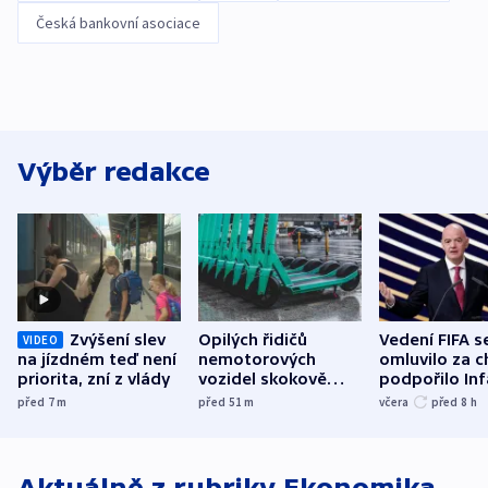
Česká bankovní asociace
Výběr redakce
Zvýšení slev
Opilých řidičů
Vedení FIFA s
VIDEO
na jízdném teď není
nemotorových
omluvilo za c
priorita, zní z vlády
vozidel skokově
podpořilo Inf
přibylo, nejvíc ve
UEFA trvá na
před 7
m
před 51
m
včera
před 8
h
středních Čechách
bojkotu
Aktuálně z rubriky
Ekonomika