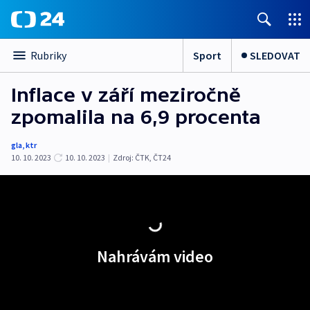
Sport
SLEDOVAT
Rubriky
Inflace v září meziročně
zpomalila na 6,9 procenta
gla
,
ktr
10. 10. 2023
10. 10. 2023
|
Zdroj:
ČTK
,
ČT24
Nahrávám video