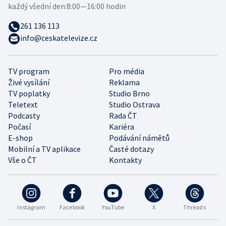
každý všední den:
8:00—16:00 hodin
261 136 113
info@ceskatelevize.cz
TV program
Pro média
Živé vysílání
Reklama
TV poplatky
Studio Brno
Teletext
Studio Ostrava
Podcasty
Rada ČT
Počasí
Kariéra
E-shop
Podávání námětů
Mobilní a TV aplikace
Časté dotazy
Vše o ČT
Kontakty
Instagram
Facebook
YouTube
X
Threads