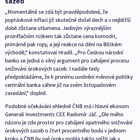
sazeb“
„Momentálně se zdá být pravděpodobné, že
poptávkové inflaci již skutečně došel dech a v nejbližší
době zůstane utlumena. Jediným výraznějším
proinflačním rizikem tak zůstane cena komodit,
primárně pak ropy, a její reakce na dění na Blízkém
východě,“ konstatoval Hradil. „Pro Českou národní
banku se jedná o silný argument pro zahájení procesu
snižování úrokových sazeb. I nadále tedy
předpokládáme, že k prvnímu uvolnění měnové politiky
centrální banka sáhne již na svém listopadovém
zasedání,“ doplnil.
Podobné očekávání ohledně ČNB má i hlavní ekonom
Generali Investments CEE Radomír Jáč. „Dle mého
názoru je zde prostor pro zahájení opatrného snižování
úrokových sazeb o čtvrt procentního bodu v jednom
kroku a ČNB by své úroky mohla takto snížit jak v