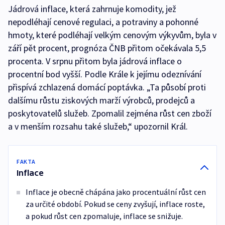
Jádrová inflace, která zahrnuje komodity, jež
nepodléhají cenové regulaci, a potraviny a pohonné
hmoty, které podléhají velkým cenovým výkyvům, byla v
září pět procent, prognóza ČNB přitom očekávala 5,5
procenta. V srpnu přitom byla jádrová inflace o
procentní bod vyšší. Podle Krále k jejímu odeznívání
přispívá zchlazená domácí poptávka. „Ta působí proti
dalšímu růstu ziskových marží výrobců, prodejců a
poskytovatelů služeb. Zpomalil zejména růst cen zboží
a v menším rozsahu také služeb,“ upozornil Král.
FAKTA
Inflace
Inflace je obecně chápána jako procentuální růst cen
za určité období. Pokud se ceny zvyšují, inflace roste,
a pokud růst cen zpomaluje, inflace se snižuje.