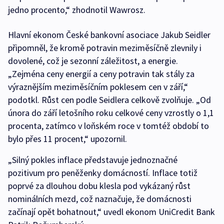
jedno procento,“ zhodnotil Wawrosz.
Hlavní ekonom České bankovní asociace Jakub Seidler
připomněl, že kromě potravin meziměsíčně zlevnily i
dovolené, což je sezonní záležitost, a energie.
„Zejména ceny energií a ceny potravin tak stály za
výraznějším meziměsíčním poklesem cen v září,“
podotkl. Růst cen podle Seidlera celkově zvolňuje. „Od
února do září letošního roku celkové ceny vzrostly o 1,1
procenta, zatímco v loňském roce v tomtéž období to
bylo přes 11 procent,“ upozornil.
„Silný pokles inflace představuje jednoznačné
pozitivum pro peněženky domácností. Inflace totiž
poprvé za dlouhou dobu klesla pod vykázaný růst
nominálních mezd, což naznačuje, že domácnosti
začínají opět bohatnout,“ uvedl ekonom UniCredit Bank