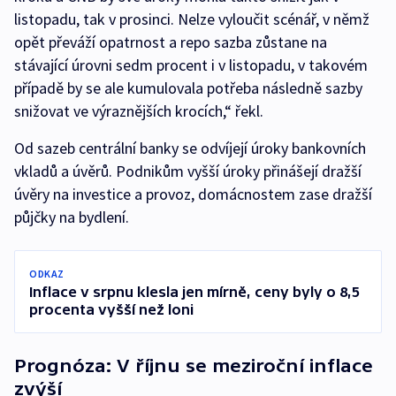
listopadu, tak v prosinci. Nelze vyloučit scénář, v němž
opět převáží opatrnost a repo sazba zůstane na
stávající úrovni sedm procent i v listopadu, v takovém
případě by se ale kumulovala potřeba následně sazby
snižovat ve výraznějších krocích,“ řekl.
Od sazeb centrální banky se odvíjejí úroky bankovních
vkladů a úvěrů. Podnikům vyšší úroky přinášejí dražší
úvěry na investice a provoz, domácnostem zase dražší
půjčky na bydlení.
ODKAZ
Inflace v srpnu klesla jen mírně, ceny byly o 8,5
procenta vyšší než loni
Prognóza: V říjnu se meziroční inflace
zvýší