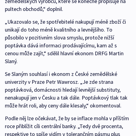
zemědělských výrobců, které se konečně propisuje na
pultech obchodů,“ doplnil.
„Ukazovalo se, že spotřebitelé nakupují méně zboží či
unikají do toho méně kvalitního a levnějšího. To
působilo v pozitivním slova smyslu, protože nižší
poptávka dává informaci prodávajícímu, kam až s
cenou může zajít,“ sdělil hlavní ekonom DRFG Martin
Slaný.
Se Slaným souhlasí i ekonom z České zemědělské
univerzity v Praze Petr Wawrosz. „Je zde strana
poptávková, domácnosti hledají levnější substituty,
nenakupují jen v Česku a tak dále. Poptávkový tlak tak
může hrát roli, aby ceny dále klesaly,“ okomentoval.
Podle něj lze očekávat, že by se inflace mohla v příštím
roce přiblížit cíli centrální banky. „Tedy dvě procenta,
respektive to spíše vidím v tolerančním pásmu plus