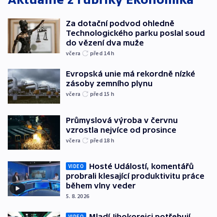
Za dotační podvod ohledně
Technologického parku poslal soud
do vězení dva muže
včera
před 14
h
Evropská unie má rekordně nízké
zásoby zemního plynu
včera
před 15
h
Průmyslová výroba v červnu
vzrostla nejvíce od prosince
včera
před 18
h
Hosté Událostí, komentářů
VIDEO
probrali klesající produktivitu práce
během vlny veder
5. 8. 2026
Mladí Jihokorejci potřebují
VIDEO