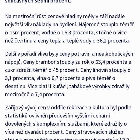
současných sedmi procent.
Na meziroční růst cenové hladiny měly v září nadále
největší vliv náklady na bydlení. Nájemné stouplo téměř
o osm procent, vodné o 16,3 procenta, stočné o více
než čtvrtinu a ceny tepla a teplé vody o 36,2 procenta.
Další v pořadí vlivu byly ceny potravin a nealkoholických
nápojů. Ceny brambor stouply za rok o 63,4 procenta a
cukr zdražil téměř o 45 procent. Ceny lihovin stouply o
3,1 procenta, vína o 6,7 procenta a piva téměř o
desetinu. Více platí i kuřáci, tabákové výrobky zdražily
meziročně o 7,4 procenta.
Zářijový vývoj cen v oddíle rekreace a kultura byl podle
statistiků ovlivněn především vyššími cenami
dovolených s komplexními službami, které zdražily o
více než dvanáct procent. Ceny stravovacích služeb
stouply meziročně o desetinu a ceny ubytování o 12,2