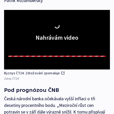
Patrik Rožumberský.
Nahrávám video
Byznys ČT24: Zdražování zpomaluje
Zdroj:
ČT24
Pod prognózou ČNB
Česká národní banka očekávala vyšší inflaci o tři
desetiny procentního bodu. „Meziroční růst cen
potravin se v září dále výrazně snížil. K tomu přispívají