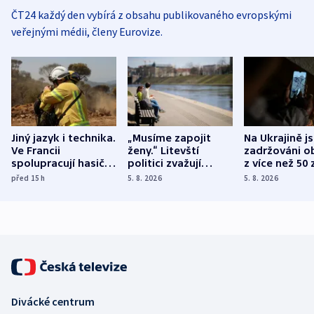
ČT24 každý den vybírá z obsahu publikovaného evropskými
veřejnými médii, členy Eurovize.
Jiný jazyk i technika.
„Musíme zapojit
Na Ukrajině j
Ve Francii
ženy.“ Litevští
zadržováni o
spolupracují hasiči z
politici zvažují
z více než 50 
různých zemí
dohodu o
Bojovali na s
před 15
h
5. 8. 2026
5. 8. 2026
demografii
Ruska
Divácké centrum