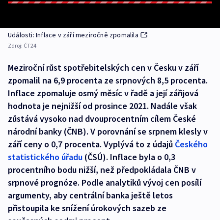
Události: Inflace v září meziročně zpomalila
Zdroj:
ČT24
Meziroční růst spotřebitelských cen v Česku v září
zpomalil na 6,9 procenta ze srpnových 8,5 procenta.
Inflace zpomaluje osmý měsíc v řadě a její zářijová
hodnota je nejnižší od prosince 2021. Nadále však
zůstává vysoko nad dvouprocentním cílem České
národní banky (ČNB). V porovnání se srpnem klesly v
září ceny o 0,7 procenta. Vyplývá to z údajů
Českého
statistického úřadu
(ČSÚ). Inflace byla o 0,3
procentního bodu nižší, než předpokládala ČNB v
srpnové prognóze. Podle analytiků vývoj cen posílí
argumenty, aby centrální banka ještě letos
přistoupila ke snížení úrokových sazeb ze