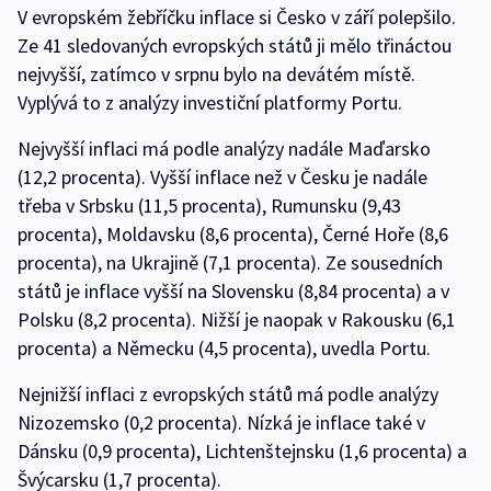
V evropském žebříčku inflace si Česko v září polepšilo.
Ze 41 sledovaných evropských států ji mělo třináctou
nejvyšší, zatímco v srpnu bylo na devátém místě.
Vyplývá to z analýzy investiční platformy Portu.
Nejvyšší inflaci má podle analýzy nadále Maďarsko
(12,2 procenta). Vyšší inflace než v Česku je nadále
třeba v Srbsku (11,5 procenta), Rumunsku (9,43
procenta), Moldavsku (8,6 procenta), Černé Hoře (8,6
procenta), na Ukrajině (7,1 procenta). Ze sousedních
států je inflace vyšší na Slovensku (8,84 procenta) a v
Polsku (8,2 procenta). Nižší je naopak v Rakousku (6,1
procenta) a Německu (4,5 procenta), uvedla Portu.
Nejnižší inflaci z evropských států má podle analýzy
Nizozemsko (0,2 procenta). Nízká je inflace také v
Dánsku (0,9 procenta), Lichtenštejnsku (1,6 procenta) a
Švýcarsku (1,7 procenta).