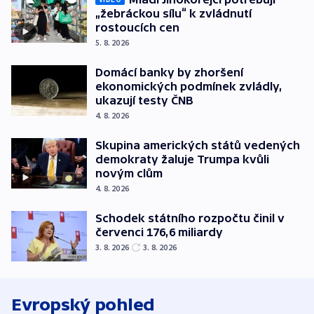
„žebráckou sílu“ k zvládnutí
rostoucích cen
5. 8. 2026
Domácí banky by zhoršení
ekonomických podmínek zvládly,
ukazují testy ČNB
4. 8. 2026
Skupina amerických států vedených
demokraty žaluje Trumpa kvůli
novým clům
4. 8. 2026
Schodek státního rozpočtu činil v
červenci 176,6 miliardy
3. 8. 2026
3. 8. 2026
Evropský pohled