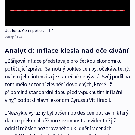
Události: Ceny potravin
Zdroj:
ČT24
Analytici: Inflace klesla nad očekávání
„Zářijová inflace představuje pro českou ekonomiku
potěšující zprávu. Samotný pokles cen byl očekávatelný,
ovšem jeho intenzita je skutečně nebývalá. Svůj podíl na
tom mělo sezonní zlevnění dovolených, které již
připomíná standardní dobu před vypuknutím inflační
vlny,“ podotkl hlavní ekonom Cyrussu Vít Hradil.
„Nezvykle výrazný byl ovšem pokles cen potravin, který
dalece překonal běžnou sezonnost a evidentně již
odráží měsíce pozorovaného uklidnění v cenách