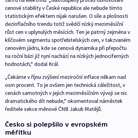
cenové stability v České republice ale nebude tímto
statistickým efektem nijak narušen. O síle a plošnosti
dezinflačního trendu totiž svědčí nízký meziměsíční
růst cen v uplynulých měsících. Ten je patrný zejména v
klíčovém segmentu spotřebitelských cen, v takzvaném
cenovém jádru, kde se cenová dynamika při přepočtu
na roční bázi již nyní nachází na nízkých jednociferných
hodnotách,“ dodal Král.
„Čekáme v říjnu zvýšení meziroční inflace někam nad
osm procent. To je ovšem jen technická záležitost, v
cenách samotných v jejich meziměsíčním vývoji se nic
dramatického dít nebude,“ okomentoval náměstek
ředitele sekce měnové ČNB Jakub Matějů.
Česko si polepšilo v evropském
měřítku