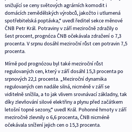
snižující se ceny světových agrárních komodit i
domácích zemědělských výrobců, jakožto i utlumená
spotřebitelská poptávka,“ uvedl ředitel sekce měnové
ČNB Petr Král. Potraviny v září meziročně zdražily o
šest procent, prognóza ČNB očekávala zdražení o 7,3
procenta. V srpnu dosáhl meziroční růst cen potravin 7,5
procenta.
Mírně pod prognózou byl také meziroční růst
regulovaných cen, který v září dosáhl 15,3 procenta po
srpnových 22,1 procenta. „Meziroční dynamika
regulovaných cen nadále silná, nicméně v září se
viditelně snížila, a to jak vlivem srovnávací základny, tak
díky zlevňování silové elektřiny a plynu před začátkem
letošní topné sezony,“ uvedl Král. Pohonné hmoty v září
meziročně zlevnily o 6,6 procenta, ČNB nicméně
očekávala snížení jejich cen o 15,3 procenta.