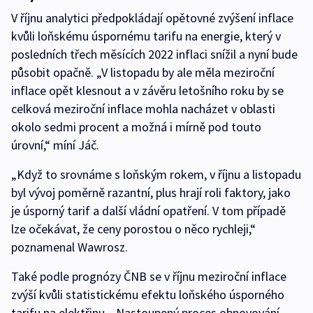
V říjnu analytici předpokládají opětovné zvýšení inflace
kvůli loňskému úspornému tarifu na energie, který v
posledních třech měsících 2022 inflaci snížil a nyní bude
působit opačně. „V listopadu by ale měla meziroční
inflace opět klesnout a v závěru letošního roku by se
celková meziroční inflace mohla nacházet v oblasti
okolo sedmi procent a možná i mírně pod touto
úrovní,“ míní Jáč.
„Když to srovnáme s loňským rokem, v říjnu a listopadu
byl vývoj poměrně razantní, plus hrají roli faktory, jako
je úsporný tarif a další vládní opatření. V tom případě
lze očekávat, že ceny porostou o něco rychleji,“
poznamenal Wawrosz.
Také podle prognózy ČNB se v říjnu meziroční inflace
zvýší kvůli statistickému efektu loňského úsporného
tarifu na elektřinu. „Nastoupený proces obnovování