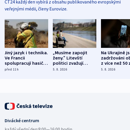
ČT24 každý den vybírá z obsahu publikovaného evropskými
veřejnými médii, členy Eurovize.
Jiný jazyk i technika.
„Musíme zapojit
Na Ukrajině j
Ve Francii
ženy.“ Litevští
zadržováni o
spolupracují hasiči z
politici zvažují
z více než 50 
různých zemí
dohodu o
Bojovali na s
před 11
h
5. 8. 2026
5. 8. 2026
demografii
Ruska
Divácké centrum
každý všední den:
8:00—16:00 hodin