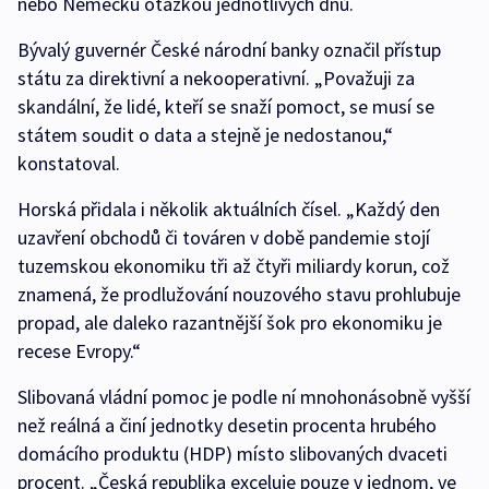
nebo Německu otázkou jednotlivých dnů.
Bývalý guvernér České národní banky označil přístup
státu za direktivní a nekooperativní. „Považuji za
skandální, že lidé, kteří se snaží pomoct, se musí se
státem soudit o data a stejně je nedostanou,“
konstatoval.
Horská přidala i několik aktuálních čísel. „Každý den
uzavření obchodů či továren v době pandemie stojí
tuzemskou ekonomiku tři až čtyři miliardy korun, což
znamená, že prodlužování nouzového stavu prohlubuje
propad, ale daleko razantnější šok pro ekonomiku je
recese Evropy.“
Slibovaná vládní pomoc je podle ní mnohonásobně vyšší
než reálná a činí jednotky desetin procenta hrubého
domácího produktu (HDP) místo slibovaných dvaceti
procent. „Česká republika exceluje pouze v jednom, ve