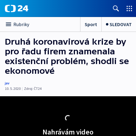
Sport
SLEDOVAT
Rubriky
Druhá koronavirová krize by
pro řadu firem znamenala
existenční problém, shodli se
ekonomové
jav
10. 5. 2020
|
Zdroj:
ČT24
Nahrávám video