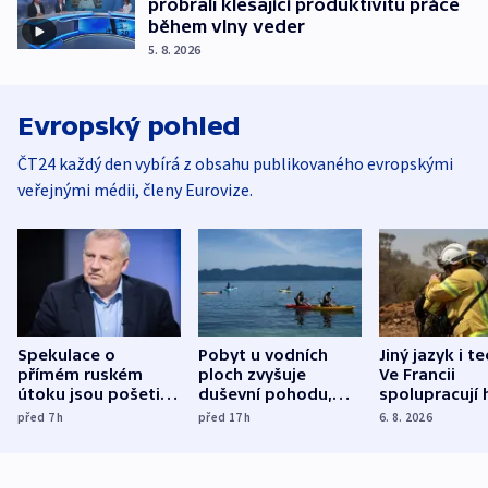
probrali klesající produktivitu práce
během vlny veder
5. 8. 2026
Evropský pohled
ČT24 každý den vybírá z obsahu publikovaného evropskými
veřejnými médii, členy Eurovize.
Spekulace o
Pobyt u vodních
Jiný jazyk i t
přímém ruském
ploch zvyšuje
Ve Francii
útoku jsou pošetilé,
duševní pohodu,
spolupracují h
míní estonský
ukázala
různých zemí
před 7
h
před 17
h
6. 8. 2026
bezpečnostní
mezinárodní studie
expert