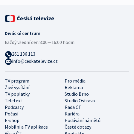
Divácké centrum
každý všední den:
8:00—16:00 hodin
261 136 113
info@ceskatelevize.cz
TV program
Pro média
Živé vysílání
Reklama
TV poplatky
Studio Brno
Teletext
Studio Ostrava
Podcasty
Rada ČT
Počasí
Kariéra
E-shop
Podávání námětů
Mobilní a TV aplikace
Časté dotazy
Vše o ČT
Kontakty