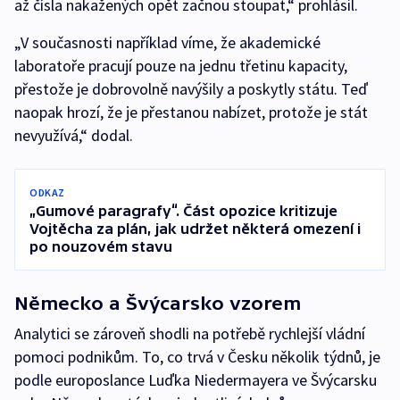
až čísla nakažených opět začnou stoupat,“ prohlásil.
„V současnosti například víme, že akademické
laboratoře pracují pouze na jednu třetinu kapacity,
přestože je dobrovolně navýšily a poskytly státu. Teď
naopak hrozí, že je přestanou nabízet, protože je stát
nevyužívá,“ dodal.
ODKAZ
„Gumové paragrafy“. Část opozice kritizuje
Vojtěcha za plán, jak udržet některá omezení i
po nouzovém stavu
Německo a Švýcarsko vzorem
Analytici se zároveň shodli na potřebě rychlejší vládní
pomoci podnikům. To, co trvá v Česku několik týdnů, je
podle europoslance Luďka Niedermayera ve Švýcarsku