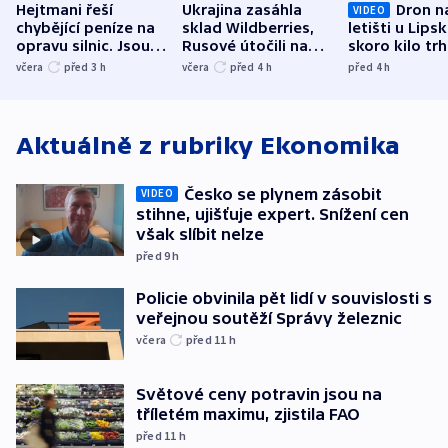
Hejtmani řeší
Ukrajina zasáhla
Dron n
VIDEO
chybějící peníze na
sklad Wildberries,
letišti u Lips
opravu silnic. Jsou
Rusové útočili na
skoro kilo trh
nenárokové, namítá
trh, hasiče či
indicie ukazuj
včera
před 3
h
včera
před 4
h
před 4
h
ministerstvo
stadion
Rusko
Aktuálně z rubriky
Ekonomika
Česko se plynem zásobit
VIDEO
stihne, ujišťuje expert. Snížení cen
však slíbit nelze
před 9
h
Policie obvinila pět lidí v souvislosti s
veřejnou soutěží Správy železnic
včera
před 11
h
Světové ceny potravin jsou na
tříletém maximu, zjistila FAO
před 11
h