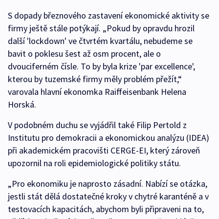
S dopady březnového zastavení ekonomické aktivity se
firmy ještě stále potýkají. „Pokud by opravdu hrozil
další 'lockdown' ve čtvrtém kvartálu, nebudeme se
bavit o poklesu šest až osm procent, ale o
dvouciferném čísle. To by byla krize 'par excellence',
kterou by tuzemské firmy měly problém přežít,“
varovala hlavní ekonomka Raiffeisenbank Helena
Horská.
V podobném duchu se vyjádřil také Filip Pertold z
Institutu pro demokracii a ekonomickou analýzu (IDEA)
při akademickém pracovišti CERGE-EI, který zároveň
upozornil na roli epidemiologické politiky státu.
„Pro ekonomiku je naprosto zásadní. Nabízí se otázka,
jestli stát dělá dostatečné kroky v chytré karanténě a v
testovacích kapacitách, abychom byli připraveni na to,