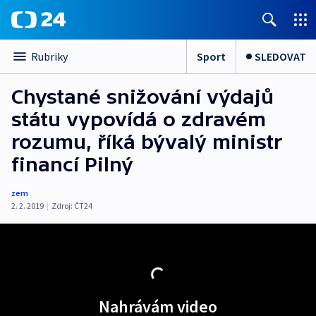
Sport
SLEDOVAT
Rubriky
Chystané snižování výdajů
státu vypovídá o zdravém
rozumu, říká bývalý ministr
financí Pilný
zem
2. 2. 2019
|
Zdroj:
ČT24
Nahrávám video