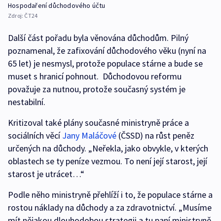
Hospodaření důchodového účtu
Zdroj:
ČT24
Další část pořadu byla věnována důchodům. Pilný
poznamenal, že zafixování důchodového věku (nyní na
65 let) je nesmysl, protože populace stárne a bude se
muset s hranicí pohnout. Důchodovou reformu
považuje za nutnou, protože současný systém je
nestabilní.
Kritizoval také plány současné ministryně práce a
sociálních věcí
Jany Maláčové
(ČSSD) na růst peněz
určených na důchody. „Neřekla, jako obvykle, v kterých
oblastech se ty peníze vezmou. To není její starost, její
starost je utrácet…“
Podle něho ministryně přehlíží i to, že populace stárne a
rostou náklady na důchody a za zdravotnictví. „Musíme
mít nějakou dlouhodobou strategii a tu paní ministryně