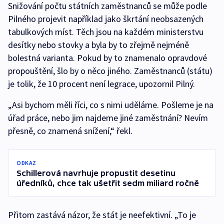
Snižování počtu státních zaměstnanců se může podle
Pilného projevit například jako škrtání neobsazených
tabulkových míst. Těch jsou na každém ministerstvu
desítky nebo stovky a byla by to zřejmě nejméně
bolestná varianta. Pokud by to znamenalo opravdové
propouštění, šlo by o něco jiného. Zaměstnanců (státu)
je tolik, že 10 procent není legrace, upozornil Pilný.
„Asi bychom měli říci, co s nimi uděláme. Pošleme je na
úřad práce, nebo jim najdeme jiné zaměstnání? Nevím
přesně, co znamená snížení,“ řekl.
ODKAZ
Schillerová navrhuje propustit desetinu
úředníků, chce tak ušetřit sedm miliard ročně
Přitom zastává názor, že stát je neefektivní. „To je