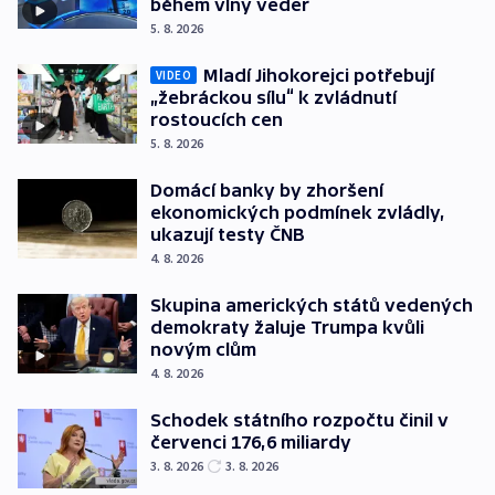
během vlny veder
5. 8. 2026
Mladí Jihokorejci potřebují
VIDEO
„žebráckou sílu“ k zvládnutí
rostoucích cen
5. 8. 2026
Domácí banky by zhoršení
ekonomických podmínek zvládly,
ukazují testy ČNB
4. 8. 2026
Skupina amerických států vedených
demokraty žaluje Trumpa kvůli
novým clům
4. 8. 2026
Schodek státního rozpočtu činil v
červenci 176,6 miliardy
3. 8. 2026
3. 8. 2026