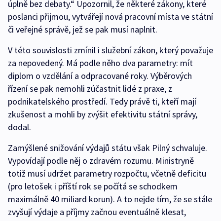
úplně bez debaty.“ Upozornil, že některé zákony, které
poslanci přijmou, vytvářejí nová pracovní místa ve státní
či veřejné správě, jež se pak musí naplnit.
V této souvislosti zmínil i služební zákon, který považuje
za nepovedený. Má podle něho dva parametry: mít
diplom o vzdělání a odpracované roky. Výběrových
řízení se pak nemohli zúčastnit lidé z praxe, z
podnikatelského prostředí. Tedy právě ti, kteří mají
zkušenost a mohli by zvýšit efektivitu státní správy,
dodal.
Zamýšlené snižování výdajů státu však Pilný schvaluje.
Vypovídají podle něj o zdravém rozumu. Ministryně
totiž musí udržet parametry rozpočtu, včetně deficitu
(pro letošek i příští rok se počítá se schodkem
maximálně 40 miliard korun). A to nejde tím, že se stále
zvyšují výdaje a příjmy začnou eventuálně klesat,