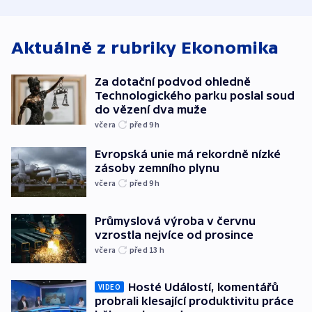
bojkotu
Aktuálně z rubriky
Ekonomika
Za dotační podvod ohledně
Technologického parku poslal soud
do vězení dva muže
včera
před 9
h
Evropská unie má rekordně nízké
zásoby zemního plynu
včera
před 9
h
Průmyslová výroba v červnu
vzrostla nejvíce od prosince
včera
před 13
h
Hosté Událostí, komentářů
VIDEO
probrali klesající produktivitu práce