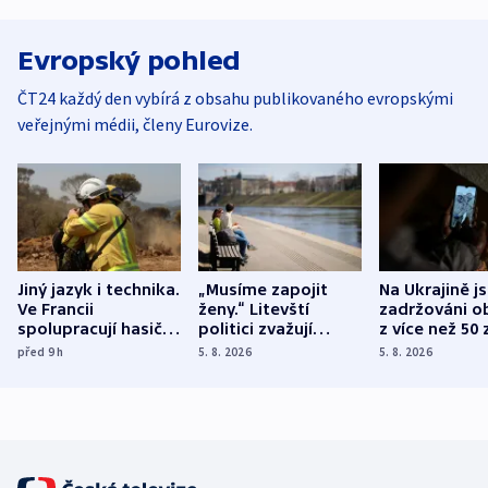
Evropský pohled
ČT24 každý den vybírá z obsahu publikovaného evropskými
veřejnými médii, členy Eurovize.
Jiný jazyk i technika.
„Musíme zapojit
Na Ukrajině j
Ve Francii
ženy.“ Litevští
zadržováni o
spolupracují hasiči z
politici zvažují
z více než 50 
různých zemí
dohodu o
Bojovali na s
před 9
h
5. 8. 2026
5. 8. 2026
demografii
Ruska