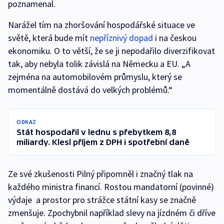
poznamenal.
Narážel tím na zhoršování hospodářské situace ve
světě, která bude mít
nepříznivý dopad
i na českou
ekonomiku. O to větší, že se ji nepodařilo diverzifikovat
tak, aby nebyla tolik závislá na Německu a EU. „A
zejména na automobilovém průmyslu, který se
momentálně dostává do velkých problémů.“
ODKAZ
Stát hospodařil v lednu s přebytkem 8,8
miliardy. Klesl příjem z DPH i spotřební daně
Ze své zkušenosti Pilný připomněl i značný tlak na
každého ministra financí. Rostou mandatorní (povinné)
výdaje a prostor pro strážce státní kasy se značně
zmenšuje. Zpochybnil například slevy na jízdném či dříve