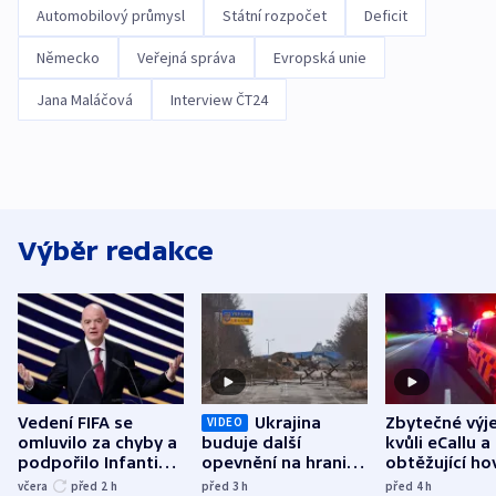
Automobilový průmysl
Státní rozpočet
Deficit
Německo
Veřejná správa
Evropská unie
Jana Maláčová
Interview ČT24
Výběr redakce
Vedení FIFA se
Ukrajina
Zbytečné výj
VIDEO
omluvilo za chyby a
buduje další
kvůli eCallu a
podpořilo Infantina.
opevnění na hranici
obtěžující ho
UEFA trvá na
s Běloruskem
zdržují záchr
včera
před 2
h
před 3
h
před 4
h