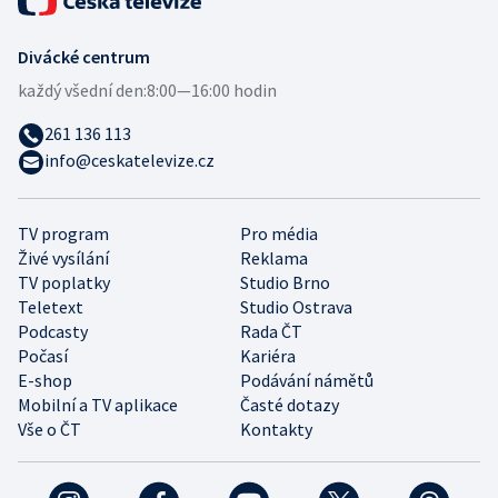
Divácké centrum
každý všední den:
8:00—16:00 hodin
261 136 113
info@ceskatelevize.cz
TV program
Pro média
Živé vysílání
Reklama
TV poplatky
Studio Brno
Teletext
Studio Ostrava
Podcasty
Rada ČT
Počasí
Kariéra
E-shop
Podávání námětů
Mobilní a TV aplikace
Časté dotazy
Vše o ČT
Kontakty