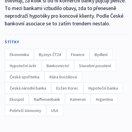
ovlivňují, za kolik si od ní komerční banky půjčují peníze.
To mezi bankami vzbudilo obavy, zda to přeneseně
neprodraží hypotéky pro koncové klienty. Podle České
bankovní asociace se to zatím trendem nestalo.
ŠTÍTKY
Ekonomika
Byznys ČT24
Finance
Bydlení
Hypoteční úvěr
Bankovnictví
Stavební povolení
Česká spořitelna
Klára Dostálová
Česká národní banka
Evžen Korec
Hypoteční banka
Ekospol
Raiffeisenbank
Kamerun
Argentina
Pobřeží slonoviny
USA