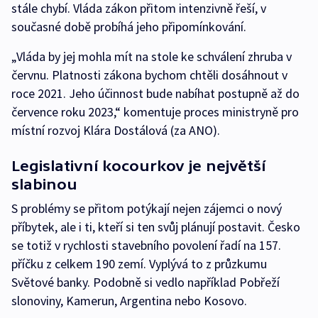
stále chybí. Vláda zákon přitom intenzivně řeší, v
současné době probíhá jeho připomínkování.
„Vláda by jej mohla mít na stole ke schválení zhruba v
červnu. Platnosti zákona bychom chtěli dosáhnout v
roce 2021. Jeho účinnost bude nabíhat postupně až do
července roku 2023,“ komentuje proces ministryně pro
místní rozvoj Klára Dostálová (za ANO).
Legislativní kocourkov je největší
slabinou
S problémy se přitom potýkají nejen zájemci o nový
příbytek, ale i ti, kteří si ten svůj plánují postavit. Česko
se totiž v rychlosti stavebního povolení řadí na 157.
příčku z celkem 190 zemí. Vyplývá to z průzkumu
Světové banky. Podobně si vedlo například Pobřeží
slonoviny, Kamerun, Argentina nebo Kosovo.