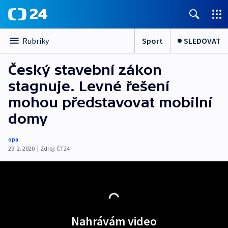
Sport
SLEDOVAT
Rubriky
Český stavební zákon
stagnuje. Levné řešení
mohou představovat mobilní
domy
opa
29. 2. 2020
|
Zdroj:
ČT24
Nahrávám video