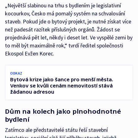
„Největší slabinou na trhu s bydlením je legislativní
kocourkov, Česko má pomalý systém na schvalování
staveb. Pokud jde o bytový projekt, je nutné získat více
než padesát razítek příslušných orgánů. Žádost se
projednává pět let, někdy i deset let. Ve vyspělé zemi by
to měl být maximálně rok,“ tvrdí ředitel společnosti
Ekospol Evžen Korec.
ODKAZ
Bytová krize jako šance pro menší města.
Venkov se kvůli cenám nemovitostí stává
žádanou adresou
Dům na kolech jako plnohodnotné
bydlení
Zatímco ale představitelé státu řeší stavební
legislativu, sociální sítě žijí příběhy staveb, jejichž