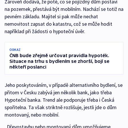
Zároveň dodává, že poté, co se pojízdný dům postaví
na pozemek, přestává být mobilním. Nachází se totiž na
pevném základu. Majitel si pak může nechat
nemovitost zapsat do katastru, což se může hodit
například při žádosti o hypoteční úvěr.
ODKAZ
ČNB bude zřejmě určovat pravidla hypoték.
Situace na trhu s bydlením se zhorší, bojí se
někteří poslanci
Jeho poskytováním, v případě alternativního bydlení, se
přitom v Česku zabývá jen několik bank, jako třeba
Hypoteční banka. Trend ale podporuje třeba i Česká
spořitelna. Ta však striktně rozlišuje, jestli jde o dům
montovaný, nebo mobilní.
„Dřevostavbu nebo montovaný dům umožňujeme