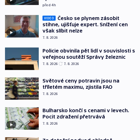
před 4
h
Česko se plynem zásobit
VIDEO
stihne, ujišťuje expert. Snížení cen
však slíbit nelze
7. 8. 2026
Policie obvinila pět lidí v souvislosti s
veřejnou soutěží Správy železnic
7. 8. 2026
7. 8. 2026
Světové ceny potravin jsou na
tříletém maximu, zjistila FAO
7. 8. 2026
Bulharsko končí s cenami v levech.
Pocit zdražení přetrvává
7. 8. 2026