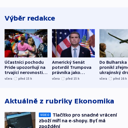
Výběr redakce
Účastníci pochodu
Americký Senát
Do Bulharska
Pride upozorňují na
potvrdil Trumpova
pronikl zřejm
trvající nerovnosti i
právníka jako
ukrajinský dr
společenskou
ministra
explodoval k
včera
před 15
h
včera
před 15
h
včera
před 16
h
atmosféru
spravedlnosti
od plynovod
Aktuálně z rubriky
Ekonomika
Tlačítko pro snadné vrácení
VIDEO
zboží míří na e-shopy. Byť má
zpoždění