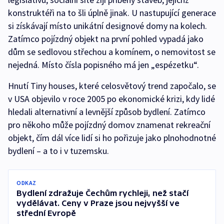
konstruktéři na to šli úplně jinak. U nastupující generace
si získávají místo unikátní designové domy na kolech.
Zatímco pojízdný objekt na první pohled vypadá jako
dům se sedlovou střechou a komínem, o nemovitost se
nejedná. Místo čísla popisného má jen „espézetku“.
Hnutí Tiny houses, které celosvětový trend započalo, se
v USA objevilo v roce 2005 po ekonomické krizi, kdy lidé
hledali alternativní a levnější způsob bydlení. Zatímco
pro někoho může pojízdný domov znamenat rekreační
objekt, čím dál více lidí si ho pořizuje jako plnohodnotné
bydlení – a to i v tuzemsku.
ODKAZ
Bydlení zdražuje Čechům rychleji, než stačí
vydělávat. Ceny v Praze jsou nejvyšší ve
střední Evropě