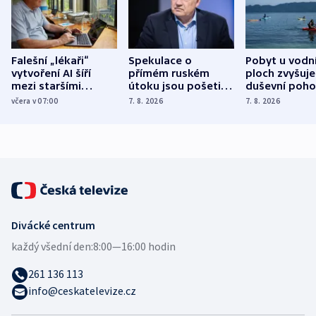
Falešní „lékaři“
Spekulace o
Pobyt u vodn
vytvoření AI šíří
přímém ruském
ploch zvyšuje
mezi staršími
útoku jsou pošetilé,
duševní poho
Poláky nebezpečné
míní estonský
ukázala
včera v 07:00
7. 8. 2026
7. 8. 2026
zdravotní rady
bezpečnostní
mezinárodní 
expert
Divácké centrum
každý všední den:
8:00—16:00 hodin
261 136 113
info@ceskatelevize.cz