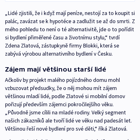
„Lidé zjistili, že i když mají peníze, nestojí za to koupit si
palác, zavázat se k hypotéce a zadlužit se až do smrti. Z
mého pohledu to není o té alternativitě, jde o to pořídit
si bydlení přiměřené času a životnímu stylu,“ tvrdí
Zdena Zlatová, zástupkyně firmy Blokki, která se
zabývá výrobou alternativního bydlení v Česku.
Zájem mají většinou starší lidé
Ačkoliv by projekt malého pojízdného domu mohl
vzbuzovat předsudky, že o něj mohou mít zájem
většinou mladí lidé, podle Zlatové si mobilní domov
pořizují především zájemci pokročilejšího věku.
„Původně jsme cílili na mladé rodiny. Velký segment
našich zákazníků ale tvoří lidé ve věku nad padesát let.
Většinou řeší nové bydlení pro své děti,“ říká Zlatová.