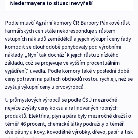
Niedermayera to situaci nevyřeší
Podle mluvčí Agrární komory ČR Barbory Pánkové růst
farmářských cen stále nekoresponduje s růstem
vstupních nákladů zemědělců a jejich výkupní ceny řady
komodit se dlouhodobě pohybovaly pod výrobními
náklady. „Nyní tak dochází k jejich růstu z nízkého
základu, což se projevuje ve vyšším procentuálním
vyjádření,“ uvedla. Podle komory také v poslední době
ceny potravin na pultech obchodů rostou rychleji, než se
zvyšují výkupní ceny u prvovýrobců.
U průmyslových výrobců se podle ČSÚ meziročně
nejvíce zvýšily ceny koksu a rafinovaných ropných
produktů. Elektřina, plyn a pára byly meziročně dražší o
téměř 46 procent, chemické látky podražily o téměř
dvě pětiny a kovy, kovodělné výrobky, dřevo, papír a tisk