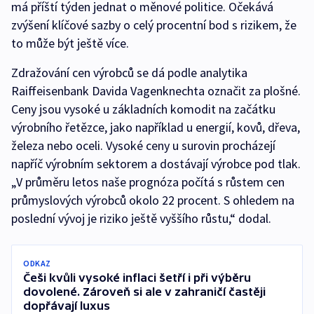
má příští týden jednat o měnové politice. Očekává
zvýšení klíčové sazby o celý procentní bod s rizikem, že
to může být ještě více.
Zdražování cen výrobců se dá podle analytika
Raiffeisenbank Davida Vagenknechta označit za plošné.
Ceny jsou vysoké u základních komodit na začátku
výrobního řetězce, jako například u energií, kovů, dřeva,
železa nebo oceli. Vysoké ceny u surovin procházejí
napříč výrobním sektorem a dostávají výrobce pod tlak.
„V průměru letos naše prognóza počítá s růstem cen
průmyslových výrobců okolo 22 procent. S ohledem na
poslední vývoj je riziko ještě vyššího růstu,“ dodal.
ODKAZ
Češi kvůli vysoké inflaci šetří i při výběru
dovolené. Zároveň si ale v zahraničí častěji
dopřávají luxus