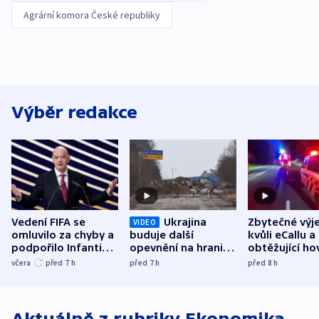
Agrární komora České republiky
Výběr redakce
Vedení FIFA se
Ukrajina
Zbytečné výj
VIDEO
omluvilo za chyby a
buduje další
kvůli eCallu a
podpořilo Infantina.
opevnění na hranici
obtěžující ho
UEFA trvá na
s Běloruskem
zdržují záchr
včera
před 7
h
před 7
h
před 8
h
bojkotu
Aktuálně z rubriky
Ekonomika