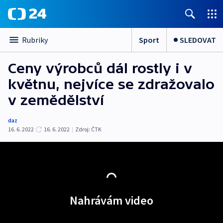
Sport
SLEDOVAT
Rubriky
Ceny výrobců dál rostly i v
květnu, nejvíce se zdražovalo
v zemědělství
daz
16. 6. 2022
16. 6. 2022
|
Zdroj:
ČTK
Nahrávám video