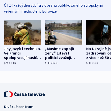
ČT24 každý den vybírá z obsahu publikovaného evropskými
veřejnými médii, členy Eurovize.
Jiný jazyk i technika.
„Musíme zapojit
Na Ukrajině j
Ve Francii
ženy.“ Litevští
zadržováni o
spolupracují hasiči z
politici zvažují
z více než 50 
různých zemí
dohodu o
Bojovali na s
před 14
h
5. 8. 2026
5. 8. 2026
demografii
Ruska
Divácké centrum