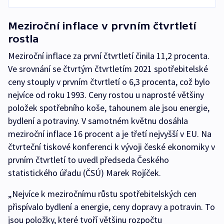
Meziroční inflace v prvním čtvrtletí
rostla
Meziroční inflace za první čtvrtletí činila 11,2 procenta.
Ve srovnání se čtvrtým čtvrtletím 2021 spotřebitelské
ceny stouply v prvním čtvrtletí o 6,3 procenta, což bylo
nejvíce od roku 1993. Ceny rostou u naprosté většiny
položek spotřebního koše, tahounem ale jsou energie,
bydlení a potraviny. V samotném květnu dosáhla
meziroční inflace 16 procent a je třetí nejvyšší v EU. Na
čtvrteční tiskové konferenci k vývoji české ekonomiky v
prvním čtvrtletí to uvedl předseda Českého
statistického úřadu (ČSÚ) Marek Rojíček.
„Nejvíce k meziročnímu růstu spotřebitelských cen
přispívalo bydlení a energie, ceny dopravy a potravin. To
jsou položky, které tvoří většinu rozpočtu