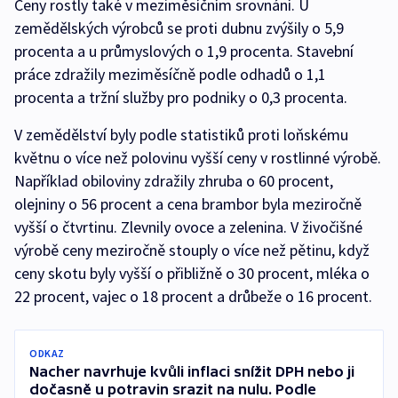
Ceny rostly také v meziměsíčním srovnání. U
zemědělských výrobců se proti dubnu zvýšily o 5,9
procenta a u průmyslových o 1,9 procenta. Stavební
práce zdražily meziměsíčně podle odhadů o 1,1
procenta a tržní služby pro podniky o 0,3 procenta.
V zemědělství byly podle statistiků proti loňskému
květnu o více než polovinu vyšší ceny v rostlinné výrobě.
Například obiloviny zdražily zhruba o 60 procent,
olejniny o 56 procent a cena brambor byla meziročně
vyšší o čtvrtinu. Zlevnily ovoce a zelenina. V živočišné
výrobě ceny meziročně stouply o více než pětinu, když
ceny skotu byly vyšší o přibližně o 30 procent, mléka o
22 procent, vajec o 18 procent a drůbeže o 16 procent.
ODKAZ
Nacher navrhuje kvůli inflaci snížit DPH nebo ji
dočasně u potravin srazit na nulu. Podle