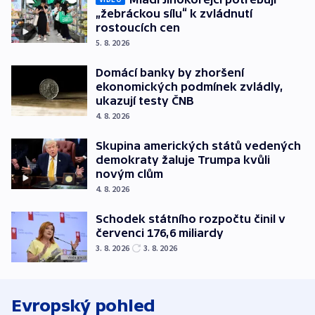
„žebráckou sílu“ k zvládnutí
rostoucích cen
5. 8. 2026
Domácí banky by zhoršení
ekonomických podmínek zvládly,
ukazují testy ČNB
4. 8. 2026
Skupina amerických států vedených
demokraty žaluje Trumpa kvůli
novým clům
4. 8. 2026
Schodek státního rozpočtu činil v
červenci 176,6 miliardy
3. 8. 2026
3. 8. 2026
Evropský pohled