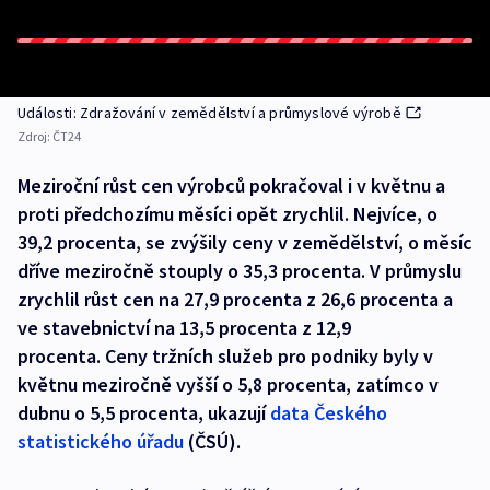
Události: Zdražování v zemědělství a průmyslové výrobě
Zdroj:
ČT24
Meziroční růst cen výrobců pokračoval i v květnu a
proti předchozímu měsíci opět zrychlil. Nejvíce, o
39,2 procenta, se zvýšily ceny v zemědělství, o měsíc
dříve meziročně stouply o 35,3 procenta. V průmyslu
zrychlil růst cen na 27,9 procenta z 26,6 procenta a
ve stavebnictví na 13,5 procenta z 12,9
procenta. Ceny tržních služeb pro podniky byly v
květnu meziročně vyšší o 5,8 procenta, zatímco v
dubnu o 5,5 procenta, ukazují
data Českého
statistického úřadu
(ČSÚ).