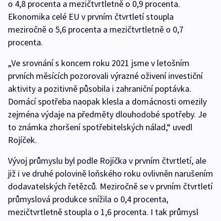
o 4,8 procenta a mezičtvrtletně o 0,9 procenta.
Ekonomika celé EU v prvním čtvrtletí stoupla
meziročně o 5,6 procenta a mezičtvrtletně o 0,7
procenta.
„Ve srovnání s koncem roku 2021 jsme v letošním
prvních měsících pozorovali výrazné oživení investiční
aktivity a pozitivně působila i zahraniční poptávka.
Domácí spotřeba naopak klesla a domácnosti omezily
zejména výdaje na předměty dlouhodobé spotřeby. Je
to známka zhoršení spotřebitelských nálad,“ uvedl
Rojíček.
Vývoj průmyslu byl podle Rojíčka v prvním čtvrtletí, ale
již i ve druhé polovině loňského roku ovlivněn narušením
dodavatelských řetězců. Meziročně se v prvním čtvrtletí
průmyslová produkce snížila o 0,4 procenta,
mezičtvrtletně stoupla o 1,6 procenta. I tak průmysl