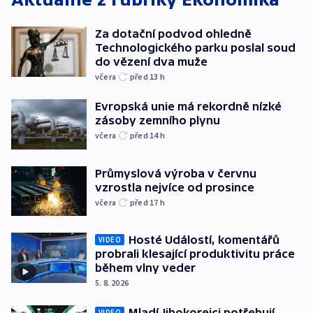
Za dotační podvod ohledně
Technologického parku poslal soud
do vězení dva muže
včera
před 13
h
Evropská unie má rekordně nízké
zásoby zemního plynu
včera
před 14
h
Průmyslová výroba v červnu
vzrostla nejvíce od prosince
včera
před 17
h
Hosté Událostí, komentářů
VIDEO
probrali klesající produktivitu práce
během vlny veder
5. 8. 2026
Mladí Jihokorejci potřebují
VIDEO