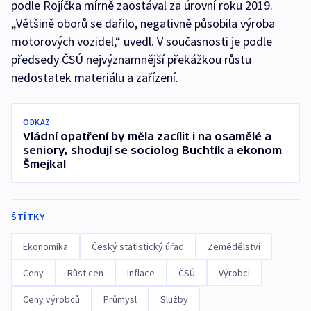
podle Rojíčka mírně zaostával za úrovní roku 2019.
„Většině oborů se dařilo, negativně působila výroba
motorových vozidel,“ uvedl. V současnosti je podle
předsedy ČSÚ nejvýznamnější překážkou růstu
nedostatek materiálu a zařízení.
ODKAZ
Vládní opatření by měla zacílit i na osamělé a
seniory, shodují se sociolog Buchtík a ekonom
Šmejkal
ŠTÍTKY
Ekonomika
Český statistický úřad
Zemědělství
Ceny
Růst cen
Inflace
ČSÚ
Výrobci
Ceny výrobců
Průmysl
Služby