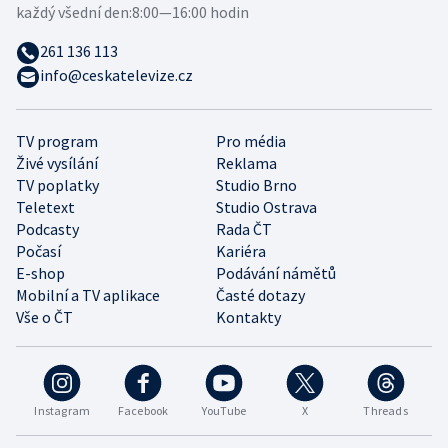
každý všední den:
8:00—16:00 hodin
261 136 113
info@ceskatelevize.cz
TV program
Pro média
Živé vysílání
Reklama
TV poplatky
Studio Brno
Teletext
Studio Ostrava
Podcasty
Rada ČT
Počasí
Kariéra
E-shop
Podávání námětů
Mobilní a TV aplikace
Časté dotazy
Vše o ČT
Kontakty
Instagram
Facebook
YouTube
X
Threads