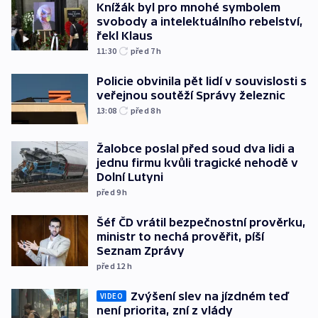
Knížák byl pro mnohé symbolem
svobody a intelektuálního rebelství,
řekl Klaus
11:30
před 7
h
Policie obvinila pět lidí v souvislosti s
veřejnou soutěží Správy železnic
13:08
před 8
h
Žalobce poslal před soud dva lidi a
jednu firmu kvůli tragické nehodě v
Dolní Lutyni
před 9
h
Šéf ČD vrátil bezpečnostní prověrku,
ministr to nechá prověřit, píší
Seznam Zprávy
před 12
h
Zvýšení slev na jízdném teď
VIDEO
není priorita, zní z vlády