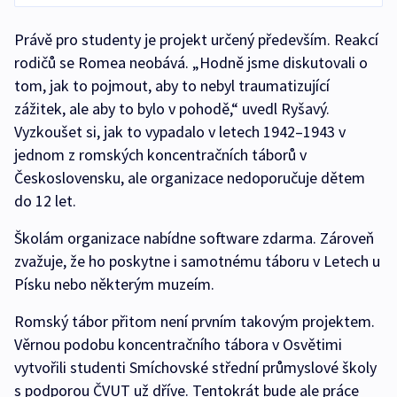
Právě pro studenty je projekt určený především. Reakcí
rodičů se Romea neobává. „Hodně jsme diskutovali o
tom, jak to pojmout, aby to nebyl traumatizující
zážitek, ale aby to bylo v pohodě,“ uvedl Ryšavý.
Vyzkoušet si, jak to vypadalo v letech 1942–1943 v
jednom z romských koncentračních táborů v
Československu, ale organizace nedoporučuje dětem
do 12 let.
Školám organizace nabídne software zdarma. Zároveň
zvažuje, že ho poskytne i samotnému táboru v Letech u
Písku nebo některým muzeím.
Romský tábor přitom není prvním takovým projektem.
Věrnou podobu koncentračního tábora v Osvětimi
vytvořili studenti Smíchovské střední průmyslové školy
s podporou ČVUT už dříve. Tentokrát bude ale práce