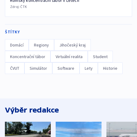
Romský koncentrační tábor v Letech
Zdroj:
ČTK
ŠTÍTKY
Domácí
Regiony
Jihočeský kraj
Koncentrační tábor
Virtuální realita
Student
ČVUT
Simulátor
Software
Lety
Historie
Výběr redakce