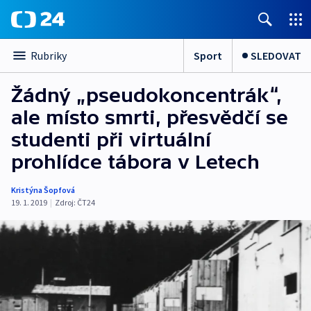
Sport
SLEDOVAT
Rubriky
Žádný „pseudokoncentrák“,
ale místo smrti, přesvědčí se
studenti při virtuální
prohlídce tábora v Letech
Kristýna Šopfová
19. 1. 2019
|
Zdroj:
ČT24