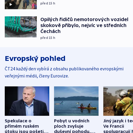
před 15
h
Opilých řidičů nemotorových vozidel
skokově přibylo, nejvíc ve středních
Čechách
před 15
h
Evropský pohled
ČT24 každý den vybírá z obsahu publikovaného evropskými
veřejnými médii, členy Eurovize.
Spekulace o
Pobyt u vodních
Jiný jazyk i t
přímém ruském
ploch zvyšuje
Ve Francii
útoku jsou pošetilé,
duševní pohodu,
spolupracují h