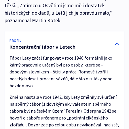
těžší. „Zatímco u Osvětimi jsme měli dostatek
historických dokladů, u Letů jich je opravdu málo,“
poznamenal Martin Kotek.
PROFIL
Koncentrační tábor v Letech
Tábor Lety začal fungovat v roce 1940 formálně jako
kárný pracovní a určený byl pro osoby, které se –
dobovým slovníkem – štítily práce. Romové tvořili
necelých deset procent vězňů, dále šlo o tuláky nebo
bezdomovce.
Změna nastala v roce 1942, kdy Lety změnily své určení
na sběrný tábor (židovským ekvivalentem sběrného
tábora byl na českém území Terezín). Od srpna 1942 se
hovoří o táboře určeném pro „potírání cikánského
zlořádu“. Dozor zde po celou dobu nevykonávali nacisté,