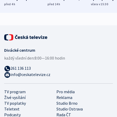
míní estonský
ukázala
různých zemí
před 4
h
před 14
h
včera v 15:30
bezpečnostní
mezinárodní studie
expert
Divácké centrum
každý všední den:
8:00—16:00 hodin
261 136 113
info@ceskatelevize.cz
TV program
Pro média
Živé vysílání
Reklama
TV poplatky
Studio Brno
Teletext
Studio Ostrava
Podcasty
Rada ČT