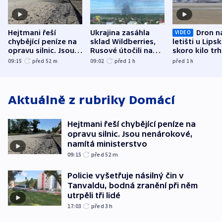
Hejtmani řeší
Ukrajina zasáhla
Dron n
VIDEO
chybějící peníze na
sklad Wildberries,
letišti u Lips
opravu silnic. Jsou
Rusové útočili na
skoro kilo trh
nenárokové, namítá
trh, hasiče či
indicie ukazuj
09:15
před 52
m
09:02
před 1
h
před 1
h
ministerstvo
stadion
Rusko
Aktuálně z rubriky
Domácí
Hejtmani řeší chybějící peníze na
opravu silnic. Jsou nenárokové,
namítá ministerstvo
09:15
před 52
m
Policie vyšetřuje násilný čin v
Tanvaldu, bodná zranění při něm
utrpěli tři lidé
17:03
před 3
h