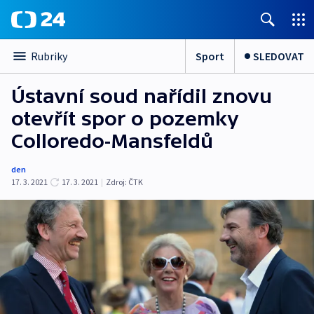
Sport
SLEDOVAT
Rubriky
Ústavní soud nařídil znovu
otevřít spor o pozemky
Colloredo-Mansfeldů
den
17. 3. 2021
17. 3. 2021
|
Zdroj:
ČTK