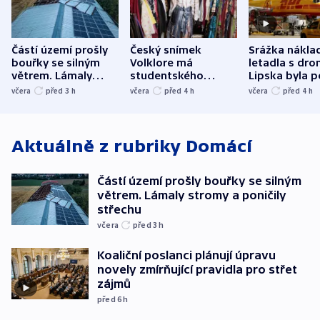
Částí území prošly
Český snímek
Srážka nákla
bouřky se silným
Volklore má
letadla s dr
větrem. Lámaly
studentského
Lipska byla p
stromy a poničily
Oscara, zabojuje o
německého mi
včera
před 3
h
včera
před 4
h
včera
před 4
h
střechu
cenu za krátký film
hybridní útok
Aktuálně z rubriky
Domácí
Částí území prošly bouřky se silným
větrem. Lámaly stromy a poničily
střechu
včera
před 3
h
Koaliční poslanci plánují úpravu
novely zmírňující pravidla pro střet
zájmů
před 6
h