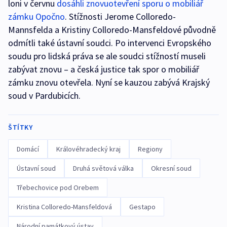
loni v červnu
dosáhli znovuotevření sporu o mobiliář
zámku Opočno
. Stížnosti Jerome Colloredo-
Mannsfelda a Kristiny Colloredo-Mansfeldové původně
odmítli také ústavní soudci. Po intervenci Evropského
soudu pro lidská práva se ale soudci stížností museli
zabývat znovu –⁠ a česká justice tak spor o mobiliář
zámku znovu otevřela. Nyní se kauzou zabývá Krajský
soud v Pardubicích.
ŠTÍTKY
Domácí
Královéhradecký kraj
Regiony
Ústavní soud
Druhá světová válka
Okresní soud
Třebechovice pod Orebem
Kristina Colloredo-Mansfeldová
Gestapo
Národní památkový ústav