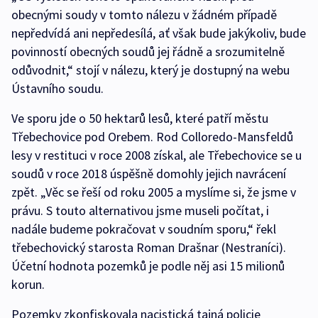
obecnými soudy v tomto nálezu v žádném případě
nepředvídá ani nepředesílá, ať však bude jakýkoliv, bude
povinností obecných soudů jej řádně a srozumitelně
odůvodnit,“ stojí v nálezu, který je dostupný na webu
Ústavního soudu.
Ve sporu jde o 50 hektarů lesů, které patří městu
Třebechovice pod Orebem. Rod Colloredo-Mansfeldů
lesy v restituci v roce 2008 získal, ale Třebechovice se u
soudů v roce 2018 úspěšně domohly jejich navrácení
zpět. „Věc se řeší od roku 2005 a myslíme si, že jsme v
právu. S touto alternativou jsme museli počítat, i
nadále budeme pokračovat v soudním sporu,“ řekl
třebechovický starosta Roman Drašnar (Nestraníci).
Účetní hodnota pozemků je podle něj asi 15 milionů
korun.
Pozemky zkonfiskovala nacistická tajná policie