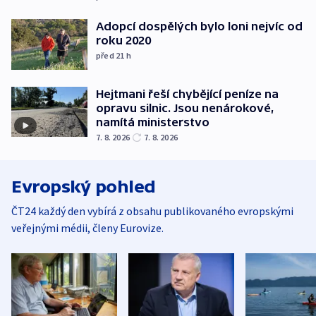
Adopcí dospělých bylo loni nejvíc od
roku 2020
před 21
h
Hejtmani řeší chybějící peníze na
opravu silnic. Jsou nenárokové,
namítá ministerstvo
7. 8. 2026
7. 8. 2026
Evropský pohled
ČT24 každý den vybírá z obsahu publikovaného evropskými
veřejnými médii, členy Eurovize.