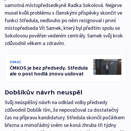
samotná místopředsedkyně Radka Sokolová. Nejprve
musel kvůli problému s členskými příspěvky skončit ve
funkci Středula, nedlouho po něm rezignoval i první
místopředseda Vít Samek, který byl předtím spolu se
Sokolovou pověřen vedením centrály. Samek svůj krok
zdůvodnil věkem a zdravím.
ODKAZ
ČMKOS je bez předsedy, Středula
ale o post hodlá znovu usilovat
Dobšíkův návrh neuspěl
Svůj neúspěšný návrh na odklad volby předsedy
zdůvodnil Dobšík tím, že nepovažoval za dostatečný
čas na přípravu kandidatury. Středula skončil počátkem
března a mimořádný sněm se koná zhruba tři týdny