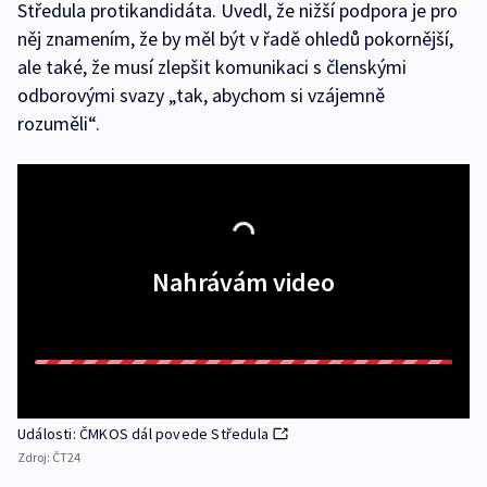
Středula protikandidáta. Uvedl, že nižší podpora je pro
něj znamením, že by měl být v řadě ohledů pokornější,
ale také, že musí zlepšit komunikaci s členskými
odborovými svazy „tak, abychom si vzájemně
rozuměli“.
Nahrávám video
Události: ČMKOS dál povede Středula
Zdroj:
ČT24