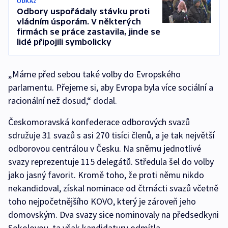
ODKAZ
Odbory uspořádaly stávku proti
vládním úsporám. V některých
firmách se práce zastavila, jinde se
lidé připojili symbolicky
„Máme před sebou také volby do Evropského
parlamentu. Přejeme si, aby Evropa byla více sociální a
racionální než dosud,“ dodal.
Českomoravská konfederace odborových svazů
sdružuje 31 svazů s asi 270 tisíci členů, a je tak největší
odborovou centrálou v Česku. Na sněmu jednotlivé
svazy reprezentuje 115 delegátů. Středula šel do volby
jako jasný favorit. Kromě toho, že proti němu nikdo
nekandidoval, získal nominace od čtrnácti svazů včetně
toho nejpočetnějšího KOVO, který je zároveň jeho
domovským. Dva svazy sice nominovaly na předsedkyni
Sokolovou, ta však kandidaturu odmítla.