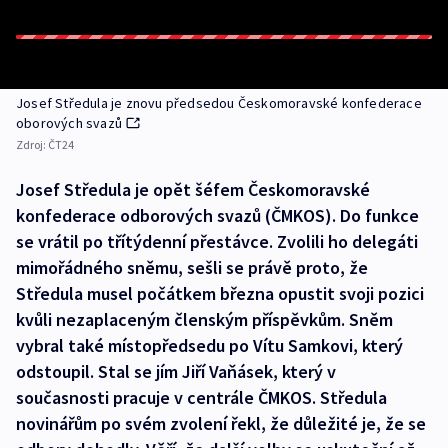
Josef Středula je znovu předsedou Českomoravské konfederace
oborových svazů
Zdroj:
ČT24
Josef Středula je opět šéfem Českomoravské
konfederace odborových svazů (ČMKOS). Do funkce
se vrátil po třítýdenní přestávce. Zvolili ho delegáti
mimořádného sněmu, sešli se právě proto, že
Středula musel počátkem března opustit svoji pozici
kvůli nezaplaceným členským příspěvkům. Sněm
vybral také místopředsedu po Vítu Samkovi, který
odstoupil. Stal se jím Jiří Vaňásek, který v
současnosti pracuje v centrále ČMKOS. Středula
novinářům po svém zvolení řekl, že důležité je, že se