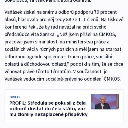
Vaňásek získal na sněmu odborů podporu 79 procent
hlasů, hlasovalo pro něj tedy 88 ze 111 členů. Na tiskové
konferenci řekl, že by rád navázal na práci svého
předchůdce Víta Samka. „Než jsem přišel na ČMKOS,
pracoval jsem v minulosti na ministerstvu práce a
sociálních věcí v různých pozicích a měl jsem na starosti
odbornou agendu spojenou s trhem práce, sociální
oblastí a důchodovou oblastí,“ podotkl s tím, že se chce
věnovat právě těmto tématům. V současnosti je
Vaňásek vedoucím sociálně-právního oddělení ČMKOS.
ODKAZ
PROFIL: Středula se pokusil z čela
odborů dostat do čela státu, vaz
mu zlomily nezaplacené příspěvky