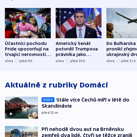
Účastníci pochodu
Americký Senát
Do Bulharska
Pride upozorňují na
potvrdil Trumpova
pronikl zřejm
trvající nerovnosti i
právníka jako
ukrajinský dr
společenskou
ministra
explodoval k
včera
před 9
h
včera
před 10
h
včera
před 11
h
atmosféru
spravedlnosti
od plynovod
Aktuálně z rubriky
Domácí
Stále více Čechů míří v létě do
VIDEO
Skandinávie
před 15
m
Při nehodě dvou aut na Brněnsku
zemřeli dva lidé, čtyři se těžce zranili