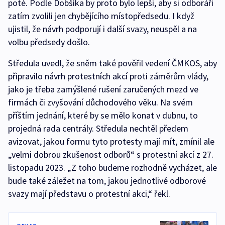
poté. Podle Dobšíka by proto bylo lepší, aby si odboráři
zatím zvolili jen chybějícího místopředsedu. I když
ujistil, že návrh podporují i další svazy, neuspěl a na
volbu předsedy došlo.
Středula uvedl, že sněm také pověřil vedení ČMKOS, aby
připravilo návrh protestních akcí proti záměrům vlády,
jako je třeba zamýšlené rušení zaručených mezd ve
firmách či zvyšování důchodového věku. Na svém
příštím jednání, které by se mělo konat v dubnu, to
projedná rada centrály. Středula nechtěl předem
avizovat, jakou formu tyto protesty mají mít, zmínil ale
„velmi dobrou zkušenost odborů“ s protestní akcí z 27.
listopadu 2023. „Z toho budeme rozhodně vycházet, ale
bude také záležet na tom, jakou jednotlivé odborové
svazy mají představu o protestní akci,“ řekl.