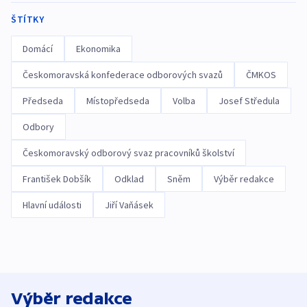
ŠTÍTKY
Domácí
Ekonomika
Českomoravská konfederace odborových svazů
ČMKOS
Předseda
Místopředseda
Volba
Josef Středula
Odbory
Českomoravský odborový svaz pracovníků školství
František Dobšík
Odklad
Sněm
Výběr redakce
Hlavní události
Jiří Vaňásek
Výběr redakce