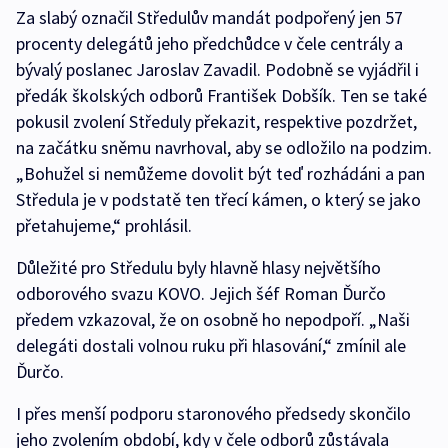
Za slabý označil Středulův mandát podpořený jen 57
procenty delegátů jeho předchůdce v čele centrály a
bývalý poslanec Jaroslav Zavadil. Podobně se vyjádřil i
předák školských odborů František Dobšík. Ten se také
pokusil zvolení Středuly překazit, respektive pozdržet,
na začátku sněmu navrhoval, aby se odložilo na podzim.
„Bohužel si nemůžeme dovolit být teď rozhádáni a pan
Středula je v podstatě ten třecí kámen, o který se jako
přetahujeme,“ prohlásil.
Důležité pro Středulu byly hlavně hlasy největšího
odborového svazu KOVO. Jejich šéf Roman Ďurčo
předem vzkazoval, že on osobně ho nepodpoří. „Naši
delegáti dostali volnou ruku při hlasování,“ zmínil ale
Ďurčo.
I přes menší podporu staronového předsedy skončilo
jeho zvolením období, kdy v čele odborů zůstávala