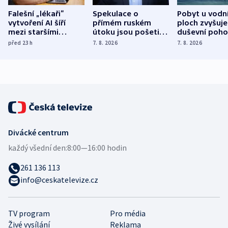
Falešní „lékaři“
Spekulace o
Pobyt u vodn
vytvoření AI šíří
přímém ruském
ploch zvyšuje
mezi staršími
útoku jsou pošetilé,
duševní poho
Poláky nebezpečné
míní estonský
ukázala
před 23
h
7. 8. 2026
7. 8. 2026
zdravotní rady
bezpečnostní
mezinárodní 
expert
Divácké centrum
každý všední den:
8:00—16:00 hodin
261 136 113
info@ceskatelevize.cz
TV program
Pro média
Živé vysílání
Reklama