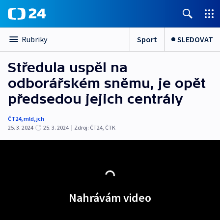
Sport
SLEDOVAT
Rubriky
Středula uspěl na
odborářském sněmu, je opět
předsedou jejich centrály
ČT24
,
mld
,
jch
25. 3. 2024
25. 3. 2024
|
Zdroj:
ČT24
,
ČTK
Nahrávám video