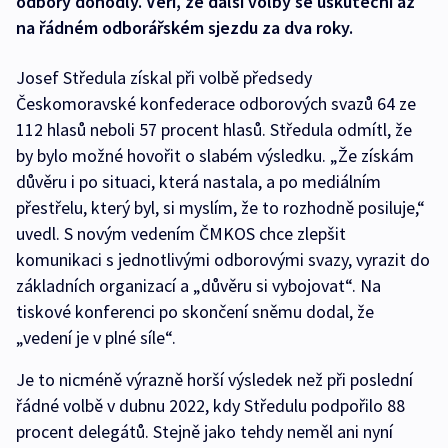
odbory dohodly. Věří, že další volby se uskuteční až
na řádném odborářském sjezdu za dva roky.
Josef Středula získal při volbě předsedy
Českomoravské konfederace odborových svazů 64 ze
112 hlasů neboli 57 procent hlasů. Středula odmítl, že
by bylo možné hovořit o slabém výsledku. „Že získám
důvěru i po situaci, která nastala, a po mediálním
přestřelu, který byl, si myslím, že to rozhodně posiluje,“
uvedl. S novým vedením ČMKOS chce zlepšit
komunikaci s jednotlivými odborovými svazy, vyrazit do
základních organizací a „důvěru si vybojovat“. Na
tiskové konferenci po skončení sněmu dodal, že
„vedení je v plné síle“.
Je to nicméně výrazně horší výsledek než při poslední
řádné volbě v dubnu 2022, kdy Středulu podpořilo 88
procent delegátů. Stejně jako tehdy neměl ani nyní