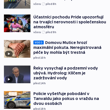
včera
před 8
h
Účastníci pochodu Pride upozorňují
na trvající nerovnosti i společenskou
atmosféru
včera
před 9
h
Domovu Mutice hrozí
VIDEO
maximální pokuta. Neregistrovaná
péče by mohla být trestná
před 10
h
Řeky vysychají a podzemní vody
ubývá. Hydrolog: Klíčem je
zadržování vody
před 14
h
Policie vyšetřuje pobodání v
Tanvaldu jako pokus o vraždu na
dvou osobách
před 19
h