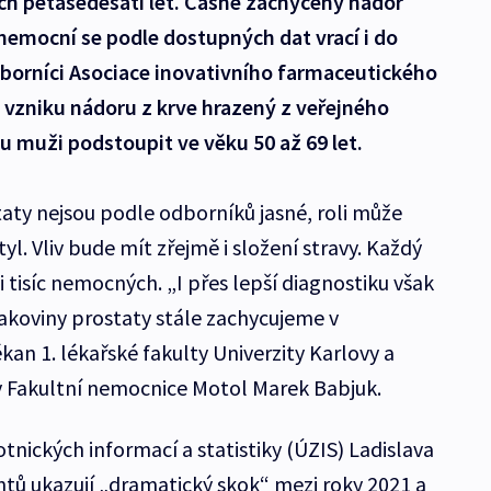
ch pětašedesáti let. Časně zachycený nádor
 nemocní se podle dostupných dat vrací i do
dborníci Asociace inovativního farmaceutického
a vzniku nádoru z krve hrazený z veřejného
 muži podstoupit ve věku 50 až 69 let.
taty nejsou podle odborníků jasné, roli může
yl. Vliv bude mít zřejmě i složení stravy. Každý
tisíc nemocných. „I přes lepší diagnostiku však
akoviny prostaty stále zachycujeme v
kan 1. lékařské fakulty Univerzity Karlovy a
y Fakultní nemocnice Motol Marek Babjuk.
tnických informací a statistiky (ÚZIS) Ladislava
tů ukazují „dramatický skok“ mezi roky 2021 a