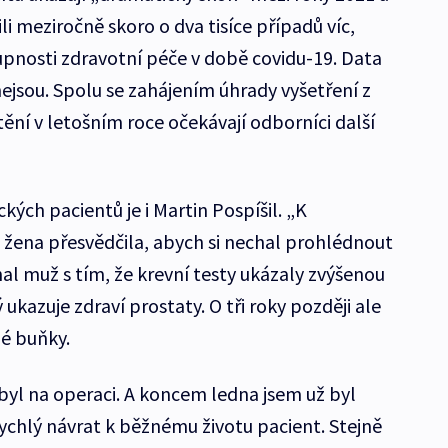
li meziročně skoro o dva tisíce případů víc,
upnosti zdravotní péče v době covidu-19. Data
ejsou. Spolu se zahájením úhrady vyšetření z
ění v letošním roce očekávají odborníci další
ých pacientů je i Martin Pospíšil. „K
ena přesvědčila, abych si nechal prohlédnout
 muž s tím, že krevní testy ukázaly zvýšenou
ukazuje zdraví prostaty. O tři roky později ale
né buňky.
m byl na operaci. A koncem ledna jsem už byl
rychlý návrat k běžnému životu pacient. Stejně