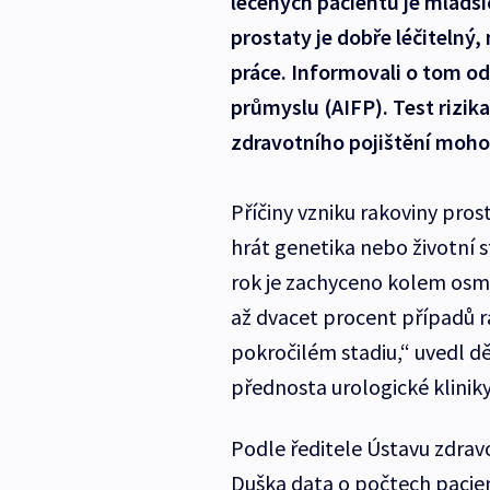
léčených pacientů je mladší
prostaty je dobře léčitelný,
práce. Informovali o tom o
průmyslu (AIFP). Test rizik
zdravotního pojištění mohou
Příčiny vzniku rakoviny pros
hrát genetika nebo životní st
rok je zachyceno kolem osmi 
až dvacet procent případů r
pokročilém stadiu,“ uvedl dě
přednosta urologické klinik
Podle ředitele Ústavu zdravo
Duška data o počtech pacien