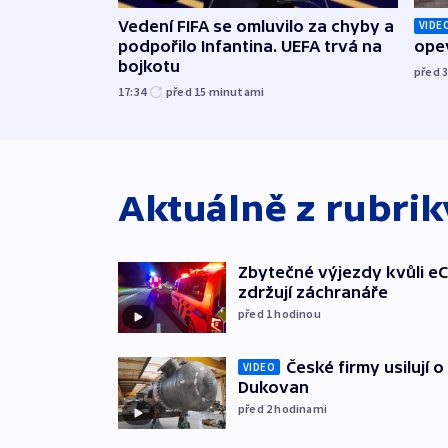
Vedení FIFA se omluvilo za chyby a
VIDE
podpořilo Infantina. UEFA trvá na
opev
bojkotu
před 
17:34
před 15
minutami
Aktuálně z rubri
Zbytečné výjezdy kvůli eC
zdržují záchranáře
před 1
hodinou
České firmy usilují 
VIDEO
Dukovan
před 2
hodinami