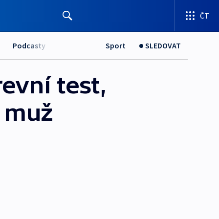
ČT
Podcasty
Sport
SLEDOVAT
evní test,
ý muž