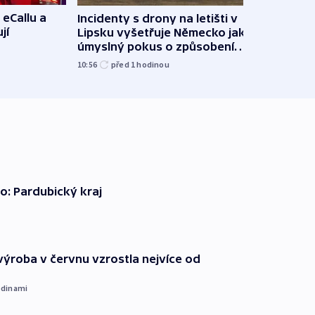
 eCallu a
Incidenty s drony na letišti v
Klima
jí
Lipsku vyšetřuje Německo jako
podn
úmyslný pokus o způsobení
i sví
exploze
10:56
před 1
hodinou
12:08
o: Pardubický kraj
ýroba v červnu vzrostla nejvíce od
dinami