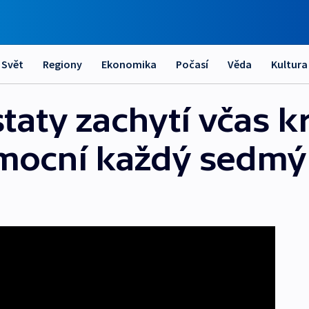
Svět
Regiony
Ekonomika
Počasí
Věda
Kultura
aty zachytí včas kr
nemocní každý sedm