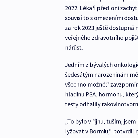
2022. Lékaři předloni zachyti
souvisí to s omezeními dost
za rok 2023 ještě dostupná n
veřejného zdravotního pojišt
nárůst.
Jedním z bývalých onkologick
šedesátým narozeninám mě ž
všechno možné,“ zavzpomínal
hladinu PSA, hormonu, který 
testy odhalily rakovinotvor
„To bylo v říjnu, tuším, jse
lyžovat v Bormiu,“ potvrdil 