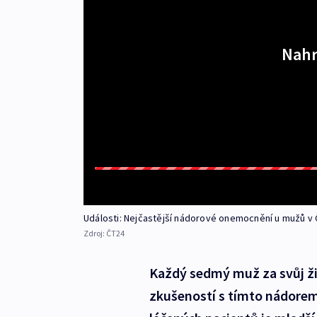
Nahr
Události: Nejčastější nádorové onemocnění u mužů v 
Zdroj:
ČT24
Každý sedmý muž za svůj ži
zkušeností s tímto nádorem j