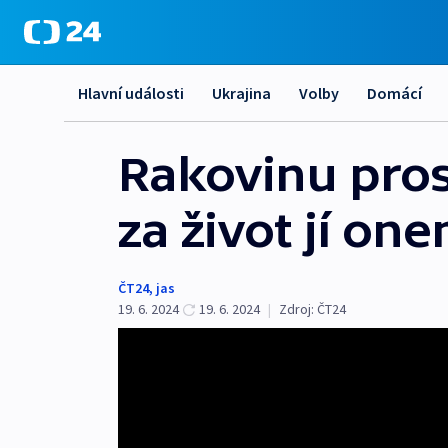
Hlavní události
Ukrajina
Volby
Domácí
Rakovinu prost
za život jí o
ČT24
,
jas
19. 6. 2024
19. 6. 2024
|
Zdroj:
ČT24