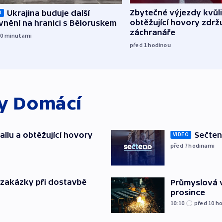
Zbytečné výjezdy kvůli
Ukrajina buduje další
O
obtěžující hovory zdržu
nění na hranici s Běloruskem
záchranáře
30
minutami
před 1
hodinou
ky
Domácí
allu a obtěžující hovory
Sečten
VIDEO
před 7
hodinami
o zakázky při dostavbě
Průmyslová v
prosince
10:10
před 10
ho