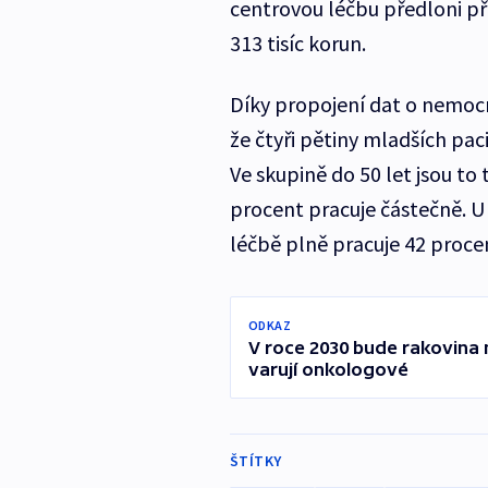
centrovou léčbu předloni př
313 tisíc korun.
Díky propojení dat o nemoc
že čtyři pětiny mladších pac
Ve skupině do 50 let jsou to
procent pracuje částečně. U 
léčbě plně pracuje 42 procen
ODKAZ
V roce 2030 bude rakovina n
varují onkologové
ŠTÍTKY