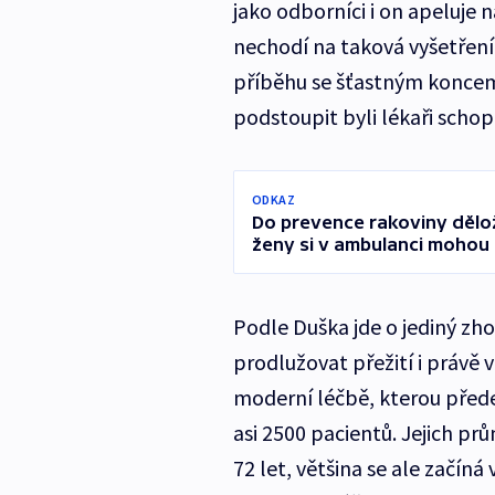
jako odborníci i on apeluje 
nechodí na taková vyšetření
příběhu se šťastným koncem 
podstoupit byli lékaři schop
ODKAZ
Do prevence rakoviny děložn
ženy si v ambulanci mohou
Podle Duška jde o jediný zh
prodlužovat přežití i právě v
moderní léčbě, kterou předep
asi 2500 pacientů. Jejich pr
72 let, většina se ale začíná