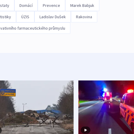
staty
Domácí
Prevence
Marek Babjuk
tistiky
ÚZIS
Ladislav Dušek
Rakovina
ovativního farmaceutického průmyslu