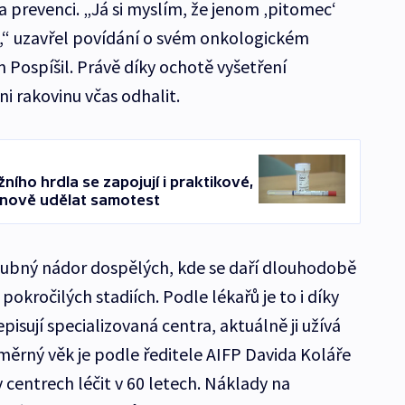
na prevenci. „Já si myslím, že jenom ‚pitomec‘
,“ uzavřel povídání o svém onkologickém
Pospíšil. Právě díky ochotě vyšetření
ni rakovinu včas odhalit.
ího hrdla se zapojují i praktikové,
 nově udělat samotest
oubný nádor dospělých, kde se daří dlouhodobě
 pokročilých stadiích. Podle lékařů je to i díky
isují specializovaná centra, aktuálně ji užívá
ůměrný věk je podle ředitele AIFP Davida Koláře
 v centrech léčit v 60 letech. Náklady na