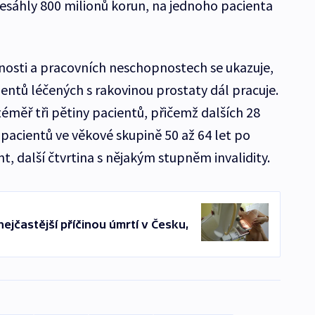
esáhly 800 milionů korun, na jednoho pacienta
nosti a pracovních neschopnostech se ukazuje,
ientů léčených s rakovinou prostaty dál pracuje.
 téměř tři pětiny pacientů, přičemž dalších 28
pacientů ve věkové skupině 50 až 64 let po
t, další čtvrtina s nějakým stupněm invalidity.
ejčastější příčinou úmrtí v Česku,