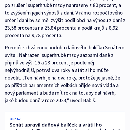
po zrušení superhrubé mzdy nahrazeny z 80 procent, a
to zvýšením jejich výnosů z daní. V rámci rozpočtového
určení daní by se měl zvýšit podíl obcí na výnosu z daní z
23,58 procenta na 25,84 procenta a podíl krajů z 8,92
procenta na 9,78 procenta.
Premiér schválenou podobu daňového balíčku Senátem
uvítal. Nahrazení superhrubé mzdy sazbami daně z
příjmů ve výši 15 a 23 procent je podle něj
nejvýhodnější, potrvá dva roky a stát si ho může
dovolit. „Ten návrh je na dva roky, protože je jasné, že
po příštích parlamentních volbách přijde nová vláda a
nový parlament a bude mít rok na to, aby dal návrh,
jaké budou daně v roce 2023,“ uvedl Babiš.
ODKAZ
Senát upravil daňový balíček a vrátil ho