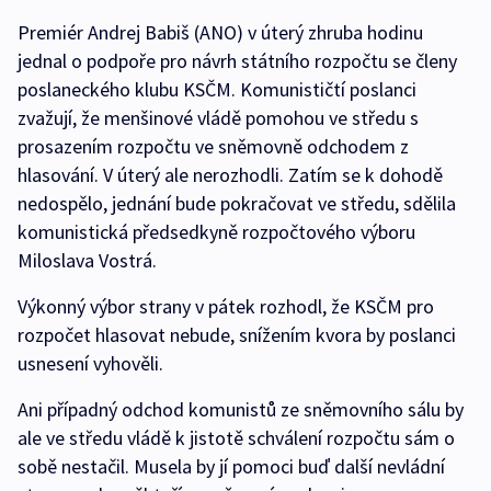
Premiér Andrej Babiš (ANO) v úterý zhruba hodinu
jednal o podpoře pro návrh státního rozpočtu se členy
poslaneckého klubu KSČM. Komunističtí poslanci
zvažují, že menšinové vládě pomohou ve středu s
prosazením rozpočtu ve sněmovně odchodem z
hlasování. V úterý ale nerozhodli. Zatím se k dohodě
nedospělo, jednání bude pokračovat ve středu, sdělila
komunistická předsedkyně rozpočtového výboru
Miloslava Vostrá.
Výkonný výbor strany v pátek rozhodl, že KSČM pro
rozpočet hlasovat nebude, snížením kvora by poslanci
usnesení vyhověli.
Ani případný odchod komunistů ze sněmovního sálu by
ale ve středu vládě k jistotě schválení rozpočtu sám o
sobě nestačil. Musela by jí pomoci buď další nevládní