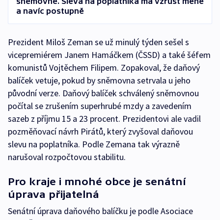
sněmovně. Sleva na poplatníka má vzrůst méně
a navíc postupně
Prezident Miloš Zeman se už minulý týden sešel s
vicepremiérem Janem Hamáčkem (ČSSD) a také šéfem
komunistů Vojtěchem Filipem. Zopakoval, že daňový
balíček vetuje, pokud by sněmovna setrvala u jeho
původní verze. Daňový balíček schválený sněmovnou
počítal se zrušením superhrubé mzdy a zavedením
sazeb z příjmu 15 a 23 procent. Prezidentovi ale vadil
pozměňovací návrh Pirátů, který zvyšoval daňovou
slevu na poplatníka. Podle Zemana tak výrazně
narušoval rozpočtovou stabilitu.
Pro kraje i mnohé obce je senátní
úprava přijatelná
Senátní úprava daňového balíčku je podle Asociace