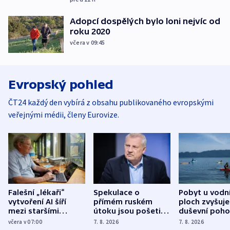
Adopcí dospělých bylo loni nejvíc od
roku 2020
včera v 09:45
Evropský pohled
ČT24 každý den vybírá z obsahu publikovaného evropskými
veřejnými médii, členy Eurovize.
Falešní „lékaři“
Spekulace o
Pobyt u vodn
vytvoření AI šíří
přímém ruském
ploch zvyšuje
mezi staršími
útoku jsou pošetilé,
duševní poho
Poláky nebezpečné
míní estonský
ukázala
včera v 07:00
7. 8. 2026
7. 8. 2026
zdravotní rady
bezpečnostní
mezinárodní 