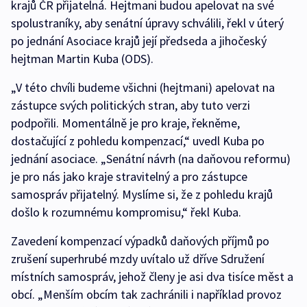
krajů ČR přijatelná. Hejtmani budou apelovat na své
spolustraníky, aby senátní úpravy schválili, řekl v úterý
po jednání Asociace krajů její předseda a jihočeský
hejtman Martin Kuba (ODS).
„V této chvíli budeme všichni (hejtmani) apelovat na
zástupce svých politických stran, aby tuto verzi
podpořili. Momentálně je pro kraje, řekněme,
dostačující z pohledu kompenzací,“ uvedl Kuba po
jednání asociace. „Senátní návrh (na daňovou reformu)
je pro nás jako kraje stravitelný a pro zástupce
samospráv přijatelný. Myslíme si, že z pohledu krajů
došlo k rozumnému kompromisu,“ řekl Kuba.
Zavedení kompenzací výpadků daňových příjmů po
zrušení superhrubé mzdy uvítalo už dříve Sdružení
místních samospráv, jehož členy je asi dva tisíce měst a
obcí. „Menším obcím tak zachránili i například provoz