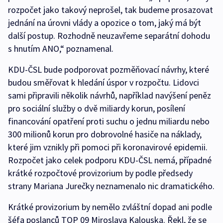
rozpočet jako takový neprošel, tak budeme prosazovat
jednání na úrovni vlády a opozice o tom, jaký má být
další postup. Rozhodně neuzavřeme separátní dohodu
s hnutím ANO,“ poznamenal.
KDU-ČSL bude podporovat pozměňovací návrhy, které
budou směřovat k hledání úspor v rozpočtu. Lidovci
sami připravili několik návrhů, například navýšení peněz
pro sociální služby o dvě miliardy korun, posílení
financování opatření proti suchu o jednu miliardu nebo
300 milionů korun pro dobrovolné hasiče na náklady,
které jim vznikly při pomoci při koronavirové epidemii.
Rozpočet jako celek podporu KDU-ČSL nemá, případné
krátké rozpočtové provizorium by podle předsedy
strany Mariana Jurečky neznamenalo nic dramatického.
Krátké provizorium by nemělo zvláštní dopad ani podle
šéfa poslanců TOP 09 Miroslava Kalouska. Řekl, že se