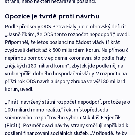
strana, nebo někteří nezařazení poslanci.
Opozice je tvrdě proti návrhu
Podle předsedy ODS Petra Fialy jde o obrovský deficit.
„Jasně říkám, že ODS tento rozpočet nepodpoří,“ uvedl.
Připomněl, že letos poslanci na žádost vlády třikrát
zvyšovali deficit až k 500 miliardám korun. Na přímou či
nepřímou pomoc v epidemii koronaviru šlo podle Fialy
„nějakých 180 miliard korun“, zbytek jde podle něj na
vrub nepříliš dobrého hospodaření vlády. V rozpočtu na
příští rok ODS navrhla úspory zhruba ve výši 80 miliard
korun, uvedl.
„Piráti navržený státní rozpočet nepodpoří, protože je o
100 miliard mimo realitu,“ řekl místopředseda
sněmovního rozpočtového výboru Mikuláš Ferjenčík
(Piráti). Pozměňovací návrhy strany směřují například k
posílení financování sociálních služeb. „V případě, že by