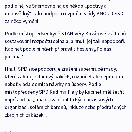
podle něj ve Sněmovně najde někdo „poctivý a
odpovědný“, kdo podporu rozpočtu vlády ANO a ČSSD
za něco vymění.
Podle místopředsedkyně STAN Věry Kovářové vláda při
sestavování rozpočtu selhala, a hnutí jej tak nepodpoří.
Kabinet podle ní návrh připravil s heslem „Po nás
potopa.“.
Hnutí SPD sice podporuje zrušení superhrubé mzdy,
které zahrnuje daňový balíček, rozpočet ale nepodpoří,
neboť vláda odmítá návrhy na úspory. Podle
místopředsedy SPD Radima Fialy by kabinet měl šetřit
například na „financování politických neziskových
organizací, solárních baronů, inkluze nebo předražených
zbrojních zakázek“.