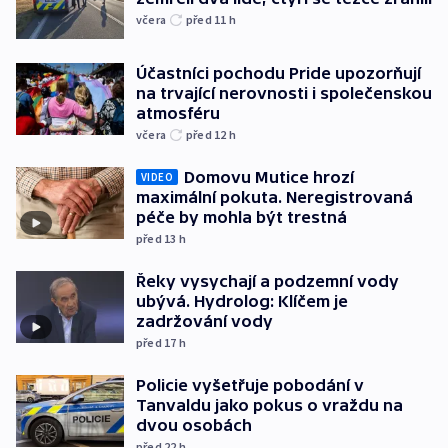
včera
před 11
h
Účastníci pochodu Pride upozorňují
na trvající nerovnosti i společenskou
atmosféru
včera
před 12
h
Domovu Mutice hrozí
VIDEO
maximální pokuta. Neregistrovaná
péče by mohla být trestná
před 13
h
Řeky vysychají a podzemní vody
ubývá. Hydrolog: Klíčem je
zadržování vody
před 17
h
Policie vyšetřuje pobodání v
Tanvaldu jako pokus o vraždu na
dvou osobách
před 22
h