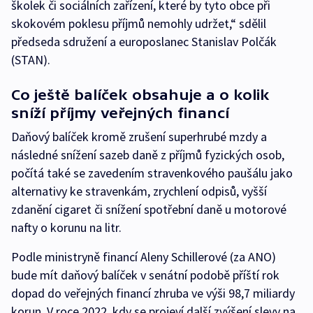
školek či sociálních zařízení, které by tyto obce při
skokovém poklesu příjmů nemohly udržet,“ sdělil
předseda sdružení a europoslanec Stanislav Polčák
(STAN).
Co ještě balíček obsahuje a o kolik
sníží příjmy veřejných financí
Daňový balíček kromě zrušení superhrubé mzdy a
následné snížení sazeb daně z příjmů fyzických osob,
počítá také se zavedením stravenkového paušálu jako
alternativy ke stravenkám, zrychlení odpisů, vyšší
zdanění cigaret či snížení spotřební daně u motorové
nafty o korunu na litr.
Podle ministryně financí Aleny Schillerové (za ANO)
bude mít daňový balíček v senátní podobě příští rok
dopad do veřejných financí zhruba ve výši 98,7 miliardy
korun. V roce 2022, kdy se projeví další zvýšení slevy na