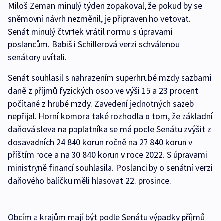
Miloš Zeman minulý týden zopakoval, že pokud by se
sněmovní návrh nezměnil, je připraven ho vetovat.
Senát minulý čtvrtek vrátil normu s úpravami
poslancům. Babiš i Schillerová verzi schválenou
senátory uvítali.
Senát souhlasil s nahrazením superhrubé mzdy sazbami
daně z příjmů fyzických osob ve výši 15 a 23 procent
počítané z hrubé mzdy. Zavedení jednotných sazeb
nepřijal. Horní komora také rozhodla o tom, že základní
daňová sleva na poplatníka se má podle Senátu zvýšit z
dosavadních 24 840 korun ročně na 27 840 korun v
příštím roce a na 30 840 korun v roce 2022. S úpravami
ministryně financí souhlasila. Poslanci by o senátní verzi
daňového balíčku měli hlasovat 22. prosince.
Obcím a krajům mají být podle Senátu výpadky příjmů