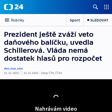
Sport
SLEDOVAT
Rubriky
Prezident ještě zváží veto
daňového balíčku, uvedla
Schillerová. Vláda nemá
dostatek hlasů pro rozpočet
den
,
mor
,
zem
15. 12. 2020
15. 12. 2020
|
Zdroj:
ČTK
,
ČT24
Nahrávám video