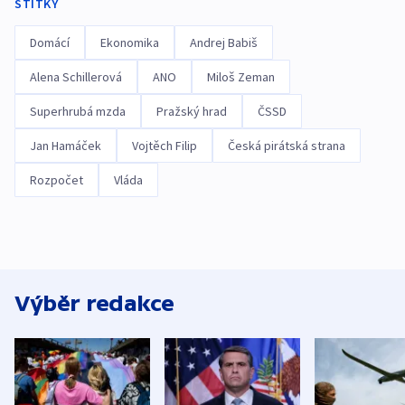
ŠTÍTKY
Domácí
Ekonomika
Andrej Babiš
Alena Schillerová
ANO
Miloš Zeman
Superhrubá mzda
Pražský hrad
ČSSD
Jan Hamáček
Vojtěch Filip
Česká pirátská strana
Rozpočet
Vláda
Výběr redakce