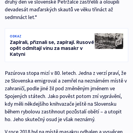
druhý den ve slovenské Petržalce zastřelili a oloupili
devadesát maďarských skautů ve věku třináct až
sedmnáct let.“
ODKAZ
Zapírali, přiznali se, zapírají. Rusové
opět odmítají vinu za masakr v
Katyni
Pazúrova stopa mizí v 80. letech. Jedna z verzí praví, že
ze Slovenska emigroval a zemřel na neznámém místě v
zahraničí, podle jiné žil pod změněným jménem ve
Spojených státech. Jako pověst potom zní vyprávění,
kdy měli někdejšího knihvazače ještě na Slovensku
během rybolovu zastihnout pozůstalí obětí – a utopit
ho. Jeho skutečný osud je však neznámý.
V roce 2018 byl na místě masakru odhalen a vysvěcen