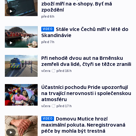
zboží míří na e-shopy. Byť má
zpoždění
před 6
h
Stále více Čechů míří v létě do
VIDEO
Skandinávie
před 7
h
Při nehodě dvou aut na Brněnsku
zemřeli dva lidé, čtyři se těžce zranili
včera
před 16
h
Účastníci pochodu Pride upozorňují
na trvající nerovnosti i společenskou
atmosféru
včera
před 17
h
Domovu Mutice hrozí
VIDEO
maximální pokuta. Neregistrovaná
péče by mohla být trestná