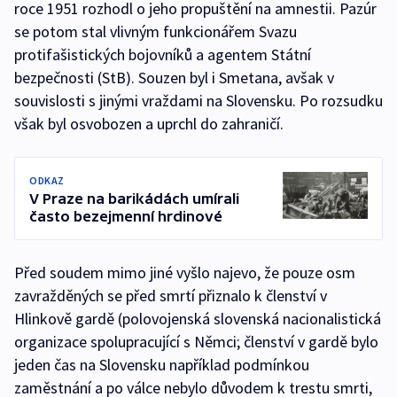
roce 1951 rozhodl o jeho propuštění na amnestii. Pazúr
se potom stal vlivným funkcionářem Svazu
protifašistických bojovníků a agentem Státní
bezpečnosti (StB). Souzen byl i Smetana, avšak v
souvislosti s jinými vraždami na Slovensku. Po rozsudku
však byl osvobozen a uprchl do zahraničí.
ODKAZ
V Praze na barikádách umírali
často bezejmenní hrdinové
Před soudem mimo jiné vyšlo najevo, že pouze osm
zavražděných se před smrtí přiznalo k členství v
Hlinkově gardě (polovojenská slovenská nacionalistická
organizace spolupracující s Němci; členství v gardě bylo
jeden čas na Slovensku například podmínkou
zaměstnání a po válce nebylo důvodem k trestu smrti,