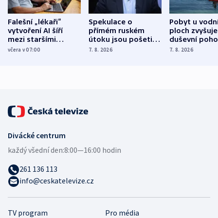
Falešní „lékaři“
Spekulace o
Pobyt u vodn
vytvoření AI šíří
přímém ruském
ploch zvyšuje
mezi staršími
útoku jsou pošetilé,
duševní poho
Poláky nebezpečné
míní estonský
ukázala
včera v 07:00
7. 8. 2026
7. 8. 2026
zdravotní rady
bezpečnostní
mezinárodní 
expert
Divácké centrum
každý všední den:
8:00—16:00 hodin
261 136 113
info@ceskatelevize.cz
TV program
Pro média