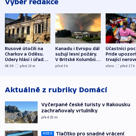
Výběr redakce
Rusové útočili na
Kanadu i Evropu dál
Účastníci po
Charkov a Oděsu.
sužují lesní požáry.
Pride upozorň
Údery hlásí i úřady v
V Britské Kolumbii
trvající nerov
Bělgorodu
evakuovali tisíce lidí
společensko
08:39
před 23
m
před 5
h
včera
před 17
h
atmosféru
Aktuálně z rubriky
Domácí
Vyčerpané české turisty v Rakousku
zachraňovaly vrtulníky
před 25
m
Tlačítko pro snadné vrácení
VIDEO