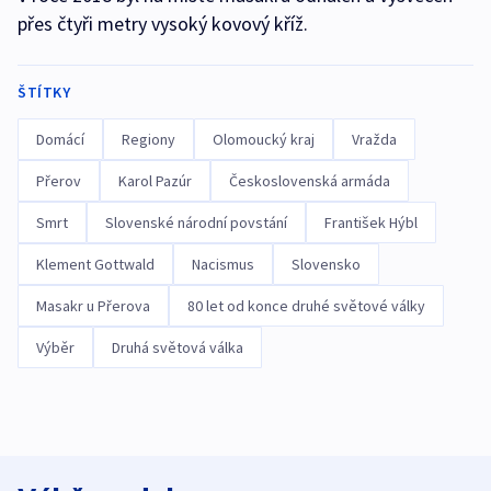
přes čtyři metry vysoký kovový kříž.
ŠTÍTKY
Domácí
Regiony
Olomoucký kraj
Vražda
Přerov
Karol Pazúr
Československá armáda
Smrt
Slovenské národní povstání
František Hýbl
Klement Gottwald
Nacismus
Slovensko
Masakr u Přerova
80 let od konce druhé světové války
Výběr
Druhá světová válka