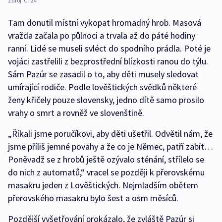
Zdroj:
ČT24
Tam donutil místní vykopat hromadný hrob. Masová
vražda začala po půlnoci a trvala až do páté hodiny
ranní. Lidé se museli svléct do spodního prádla. Poté je
vojáci zastřelili z bezprostřední blízkosti ranou do týlu.
Sám Pazúr se zasadil o to, aby děti musely sledovat
umírající rodiče. Podle lověštických svědků některé
ženy křičely pouze slovensky, jedno dítě samo prosilo
vrahy o smrt a rovněž ve slovenštině.
„Říkali jsme poručíkovi, aby děti ušetřil. Odvětil nám, že
jsme příliš jemné povahy a že co je Němec, patří zabít…
Poněvadž se z hrobů ještě ozývalo sténání, střílelo se
do nich z automatů,“ vracel se později k přerovskému
masakru jeden z Lověštických. Nejmladším obětem
přerovského masakru bylo šest a osm měsíců.
Pozdější vyšetřování prokázalo, že zvláště Pazúr si