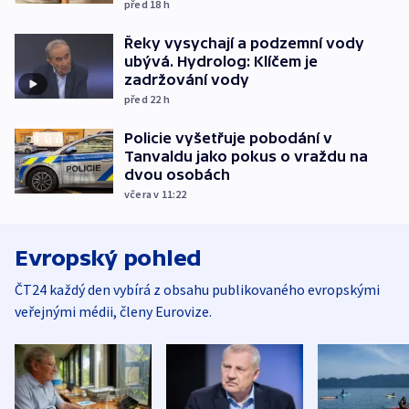
před 18
h
Řeky vysychají a podzemní vody
ubývá. Hydrolog: Klíčem je
zadržování vody
před 22
h
Policie vyšetřuje pobodání v
Tanvaldu jako pokus o vraždu na
dvou osobách
včera v 11:22
Evropský pohled
ČT24 každý den vybírá z obsahu publikovaného evropskými
veřejnými médii, členy Eurovize.