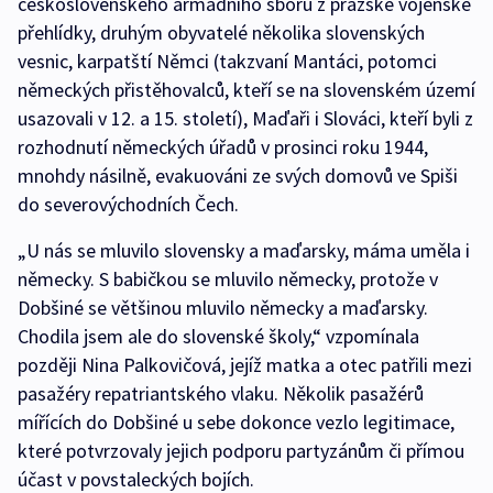
československého armádního sboru z pražské vojenské
přehlídky, druhým obyvatelé několika slovenských
vesnic, karpatští Němci (takzvaní Mantáci, potomci
německých přistěhovalců, kteří se na slovenském území
usazovali v 12. a 15. století), Maďaři i Slováci, kteří byli z
rozhodnutí německých úřadů v prosinci roku 1944,
mnohdy násilně, evakuováni ze svých domovů ve Spiši
do severovýchodních Čech.
„U nás se mluvilo slovensky a maďarsky, máma uměla i
německy. S babičkou se mluvilo německy, protože v
Dobšiné se většinou mluvilo německy a maďarsky.
Chodila jsem ale do slovenské školy,“ vzpomínala
později Nina Palkovičová, jejíž matka a otec patřili mezi
pasažéry repatriantského vlaku. Několik pasažérů
mířících do Dobšiné u sebe dokonce vezlo legitimace,
které potvrzovaly jejich podporu partyzánům či přímou
účast v povstaleckých bojích.