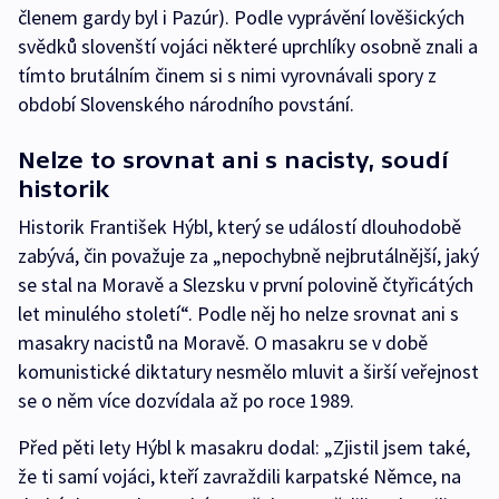
členem gardy byl i Pazúr). Podle vyprávění lověšických
svědků slovenští vojáci některé uprchlíky osobně znali a
tímto brutálním činem si s nimi vyrovnávali spory z
období Slovenského národního povstání.
Nelze to srovnat ani s nacisty, soudí
historik
Historik František Hýbl, který se událostí dlouhodobě
zabývá, čin považuje za „nepochybně nejbrutálnější, jaký
se stal na Moravě a Slezsku v první polovině čtyřicátých
let minulého století“. Podle něj ho nelze srovnat ani s
masakry nacistů na Moravě. O masakru se v době
komunistické diktatury nesmělo mluvit a širší veřejnost
se o něm více dozvídala až po roce 1989.
Před pěti lety Hýbl k masakru dodal: „Zjistil jsem také,
že ti samí vojáci, kteří zavraždili karpatské Němce, na