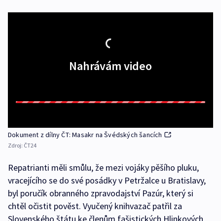
Nahrávám video
Dokument z dílny ČT: Masakr na Švédských šancích
Zdroj:
ČT24
Repatrianti měli smůlu, že mezi vojáky pěšího pluku,
vracejícího se do své posádky v Petržalce u Bratislavy,
byl poručík obranného zpravodajství Pazúr, který si
chtěl očistit pověst. Vyučený knihvazač patřil za
Slovenského štátu ke členům fašistických Hlinkových