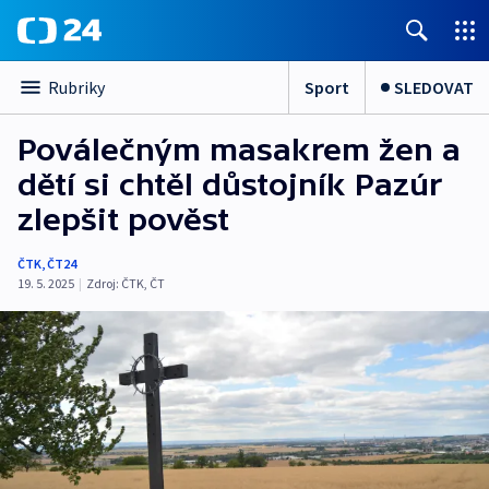
Sport
SLEDOVAT
Rubriky
Poválečným masakrem žen a
dětí si chtěl důstojník Pazúr
zlepšit pověst
ČTK
,
ČT24
19. 5. 2025
|
Zdroj:
ČTK
,
ČT