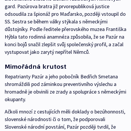
gard. Pazúrova bratra již prvorepubliková justice
odsoudila za špionáž pro Maďarsko, později vstoupil do
SS. Sestra se během války stýkala s německými
důstojníky. Podle ředitele přerovského muzea Františka
Hýbla tato rodinná anamnéza způsobila, že se Pazúr na
konci bojů snažil zlepšit svůj společenský profil, a začal
vystupovat jako zarytý nepřítel Němců.
Mimořádná krutost
Repatrianty Pazúr a jeho pobočník Bedřich Smetana
shromáždili pod záminkou preventivního výslechu a
hromadně je obvinili ze zrady a spolupráce s německými
okupanty.
Ačkoli mnozí z cestujících měli doklady o bezúhonnosti,
slovenské národnosti či o tom, že podporovali
Slovenské národní povstání, Pazúr později tvrdil, že