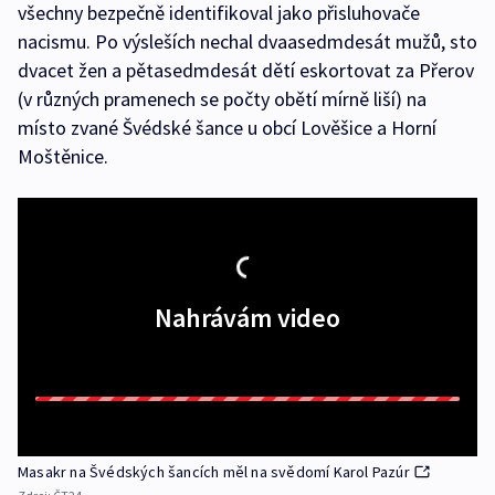
všechny bezpečně identifikoval jako přisluhovače
nacismu. Po výsleších nechal dvaasedmdesát mužů, sto
dvacet žen a pětasedmdesát dětí eskortovat za Přerov
(v různých pramenech se počty obětí mírně liší) na
místo zvané Švédské šance u obcí Lověšice a Horní
Moštěnice.
Nahrávám video
Masakr na Švédských šancích měl na svědomí Karol Pazúr