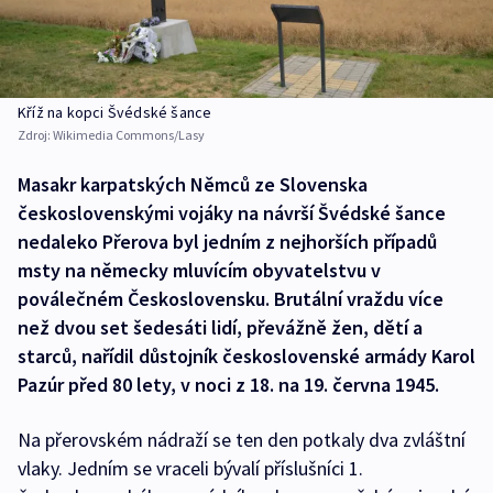
Kříž na kopci Švédské šance
Zdroj:
Wikimedia Commons/Lasy
Masakr karpatských Němců ze Slovenska
československými vojáky na návrší Švédské šance
nedaleko Přerova byl jedním z nejhorších případů
msty na německy mluvícím obyvatelstvu v
poválečném Československu. Brutální vraždu více
než dvou set šedesáti lidí, převážně žen, dětí a
starců, nařídil důstojník československé armády Karol
Pazúr před 80 lety, v noci z 18. na 19. června 1945.
Na přerovském nádraží se ten den potkaly dva zvláštní
vlaky. Jedním se vraceli bývalí příslušníci 1.