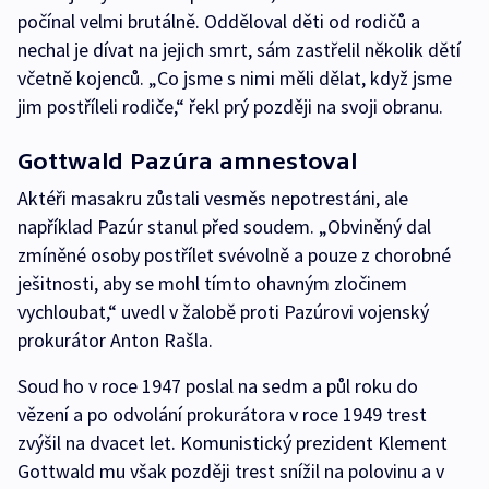
počínal velmi brutálně. Odděloval děti od rodičů a
nechal je dívat na jejich smrt, sám zastřelil několik dětí
včetně kojenců. „Co jsme s nimi měli dělat, když jsme
jim postříleli rodiče,“ řekl prý později na svoji obranu.
Gottwald Pazúra amnestoval
Aktéři masakru zůstali vesměs nepotrestáni, ale
například Pazúr stanul před soudem. „Obviněný dal
zmíněné osoby postřílet svévolně a pouze z chorobné
ješitnosti, aby se mohl tímto ohavným zločinem
vychloubat,“ uvedl v žalobě proti Pazúrovi vojenský
prokurátor Anton Rašla.
Soud ho v roce 1947 poslal na sedm a půl roku do
vězení a po odvolání prokurátora v roce 1949 trest
zvýšil na dvacet let. Komunistický prezident Klement
Gottwald mu však později trest snížil na polovinu a v