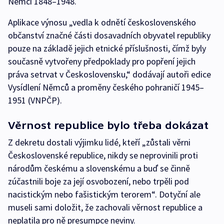
Němci 1848–1948.
Aplikace výnosu „vedla k odnětí československého
občanství značné části dosavadních obyvatel republiky
pouze na základě jejich etnické příslušnosti, čímž byly
současně vytvořeny předpoklady pro popření jejich
práva setrvat v Československu,“ dodávají autoři edice
Vysídlení Němců a proměny českého pohraničí 1945–
1951 (VNPČP).
Věrnost republice bylo třeba dokázat
Z dekretu dostali výjimku lidé, kteří „zůstali věrni
Československé republice, nikdy se neprovinili proti
národům českému a slovenskému a buď se činně
zúčastnili boje za její osvobození, nebo trpěli pod
nacistickým nebo fašistickým terorem“. Dotyční ale
museli sami doložit, že zachovali věrnost republice a
neplatila pro ně presumpce neviny.