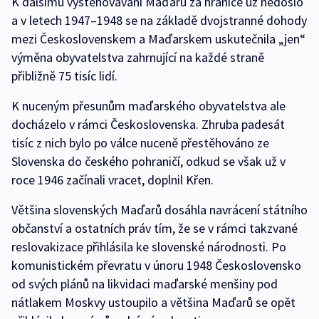
K dalšímu vystěhovávání Maďarů za hranice už nedošlo
a v letech 1947–1948 se na základě dvojstranné dohody
mezi Československem a Maďarskem uskutečnila „jen“
výměna obyvatelstva zahrnující na každé straně
přibližně 75 tisíc lidí.
K nuceným přesunům maďarského obyvatelstva ale
docházelo v rámci Československa. Zhruba padesát
tisíc z nich bylo po válce nuceně přestěhováno ze
Slovenska do českého pohraničí, odkud se však už v
roce 1946 začínali vracet, doplnil Křen.
Většina slovenských Maďarů dosáhla navrácení státního
občanství a ostatních práv tím, že se v rámci takzvané
reslovakizace přihlásila ke slovenské národnosti. Po
komunistickém převratu v únoru 1948 Československo
od svých plánů na likvidaci maďarské menšiny pod
nátlakem Moskvy ustoupilo a většina Maďarů se opět