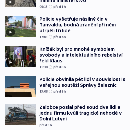
namítá ministerstvo
09:15
před 1
h
Policie vyšetřuje násilný čin v
Tanvaldu, bodná zranění při něm
utrpěli tři lidé
17:03
před 4
h
Knížák byl pro mnohé symbolem
svobody a intelektuálního rebelství,
řekl Klaus
11:30
před 8
h
Policie obvinila pět lidí v souvislosti s
veřejnou soutěží Správy železnic
13:08
před 9
h
Žalobce poslal před soud dva lidi a
jednu firmu kvůli tragické nehodě v
Dolní Lutyni
před 9
h