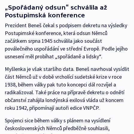
„Spořádaný odsun“ schválila až
Postupimská konference
Prezident Beneš čekal s podpisem dekretu na výsledky
Postupimské konference, která odsun Němců
začátkem srpna 1945 schválila jako součást
poválečného uspořádání ve střední Evropě. Podle jejího
usnesení měl probíhat „spořádaně a lidsky“.
Myšlenka je však staršího data. Beneš navrhoval vysídlit
část Němců už v době vrcholící sudetské krize v roce
1938, během války pak tuto koncepci dál rozvíjel a
radikalizoval. Také práce na přípravě dekretu o odnětí
občanství zahájila londýnská exilová vláda už koncem
roku 1942, připomínají autoři edice VNPČP.
Spojenci sice během války s plánem na vysídlení
československých Němců předběžně souhlasili,