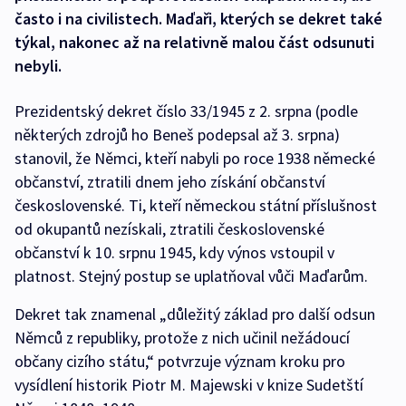
často i na civilistech. Maďaři, kterých se dekret také
týkal, nakonec až na relativně malou část odsunuti
nebyli.
Prezidentský dekret číslo 33/1945 z 2. srpna (podle
některých zdrojů ho Beneš podepsal až 3. srpna)
stanovil, že Němci, kteří nabyli po roce 1938 německé
občanství, ztratili dnem jeho získání občanství
československé. Ti, kteří německou státní příslušnost
od okupantů nezískali, ztratili československé
občanství k 10. srpnu 1945, kdy výnos vstoupil v
platnost. Stejný postup se uplatňoval vůči Maďarům.
Dekret tak znamenal „důležitý základ pro další odsun
Němců z republiky, protože z nich učinil nežádoucí
občany cizího státu,“ potvrzuje význam kroku pro
vysídlení historik Piotr M. Majewski v knize Sudetští