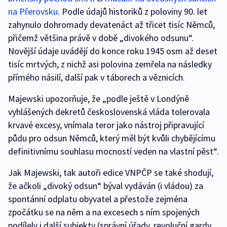
na Přerovsku
. Podle údajů historiků z poloviny 90. let
zahynulo dohromady devatenáct až třicet tisíc Němců,
přičemž většina právě v době „divokého odsunu“.
Novější údaje uvádějí do konce roku 1945 osm až deset
tisíc mrtvých, z nichž asi polovina zemřela na následky
přímého násilí, další pak v táborech a věznicích.
Majewski upozorňuje, že „podle ještě v Londýně
vyhlášených dekretů československá vláda tolerovala
krvavé excesy, vnímala teror jako nástroj připravující
půdu pro odsun Němců, který měl být kvůli chybějícímu
definitivnímu souhlasu mocností veden na vlastní pěst“.
Jak Majewski, tak autoři edice VNPČP se také shodují,
že ačkoli „divoký odsun“ býval vydáván (i vládou) za
spontánní odplatu obyvatel a přestože zejména
zpočátku se na něm a na excesech s ním spojených
podílely i další subjekty (správní úřady, revoluční gardy,