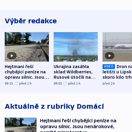
Výběr redakce
Hejtmani řeší
Ukrajina zasáhla
Dron n
VIDEO
chybějící peníze na
sklad Wildberries,
letišti u Lips
opravu silnic. Jsou
Rusové útočili na
skoro kilo trh
nenárokové, namítá
trh, hasiče či
indicie ukazuj
09:15
před 1
h
09:02
před 1
h
před 2
h
ministerstvo
stadion
Rusko
Aktuálně z rubriky
Domácí
Hejtmani řeší chybějící peníze na
opravu silnic. Jsou nenárokové,