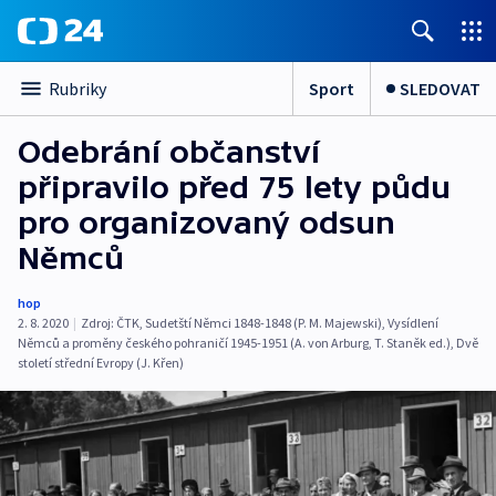
Sport
SLEDOVAT
Rubriky
Odebrání občanství
připravilo před 75 lety půdu
pro organizovaný odsun
Němců
hop
2. 8. 2020
|
Zdroj:
ČTK
,
Sudetští Němci 1848-1848 (P. M. Majewski)
,
Vysídlení
Němců a proměny českého pohraničí 1945-1951 (A. von Arburg
,
T. Staněk ed.)
,
Dvě
století střední Evropy (J. Křen)