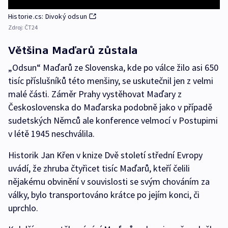
Historie.cs: Divoký odsun
Zdroj:
ČT24
Většina Maďarů zůstala
„Odsun“ Maďarů ze Slovenska, kde po válce žilo asi 650
tisíc příslušníků této menšiny, se uskutečnil jen z velmi
malé části. Záměr Prahy vystěhovat Maďary z
Československa do Maďarska podobně jako v případě
sudetských Němců ale konference velmocí v Postupimi
v létě 1945 neschválila.
Historik Jan Křen v knize Dvě století střední Evropy
uvádí, že zhruba čtyřicet tisíc Maďarů, kteří čelili
nějakému obvinění v souvislosti se svým chováním za
války, bylo transportováno krátce po jejím konci, či
uprchlo.