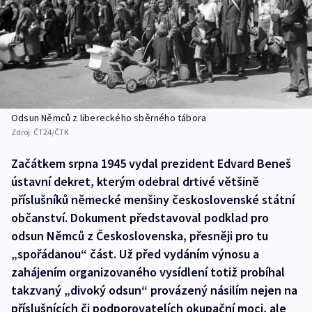
Odsun Němců z libereckého sběrného tábora
Zdroj:
ČT24/ČTK
Začátkem srpna 1945 vydal prezident Edvard Beneš
ústavní dekret, kterým odebral drtivé většině
příslušníků německé menšiny československé státní
občanství. Dokument představoval podklad pro
odsun Němců z Československa, přesněji pro tu
„spořádanou“ část. Už před vydáním výnosu a
zahájením organizovaného vysídlení totiž probíhal
takzvaný „divoký odsun“ provázený násilím nejen na
příslušnících či podporovatelích okupační moci, ale