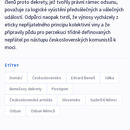
členů proto dekrety, jež tvořily právní rámec odsunu,
považuje za logické vyústění předválečných a válečných
událostí. Odpůrci naopak tvrdí, že výnosy vycházely z
eticky nepřijatelného principu kolektivní viny a že
připravily půdu pro perzekuci třídně definovaných
nepřátel po nástupu československých komunistů k
moci.
ŠTÍTKY
Domácí
Československo
Edvard Beneš
Válka
Benešovy dekrety
Postupim
Československá armáda
Slovensko
Sudetští Němci
Odsun
Odsun Němců