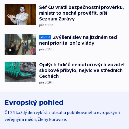
Šéf ČD vrátil bezpečnostní prověrku,
ministr to nechá prověřit, píší
Seznam Zprávy
před 13
h
Zvýšení slev na jízdném teď
VIDEO
není priorita, zní z vlády
před 15
h
Opilých řidičů nemotorových vozidel
skokově přibylo, nejvíc ve středních
Čechách
před 16
h
Evropský pohled
ČT24 každý den vybírá z obsahu publikovaného evropskými
veřejnými médii, členy Eurovize.