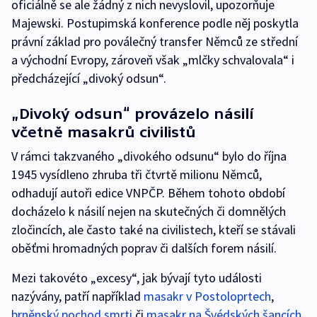
oficiálně se ale žádný z nich nevyslovil, upozorňuje
Majewski. Postupimská konference podle něj poskytla
právní základ pro poválečný transfer Němců ze střední
a východní Evropy, zároveň však „mlčky schvalovala“ i
předcházející „divoký odsun“.
„Divoký odsun“ provázelo násilí
včetně masakrů civilistů
V rámci takzvaného „divokého odsunu“ bylo do října
1945 vysídleno zhruba tři čtvrtě milionu Němců,
odhadují autoři edice VNPČP. Během tohoto období
docházelo k násilí nejen na skutečných či domnělých
zločincích, ale často také na civilistech, kteří se stávali
oběťmi hromadných poprav či dalších forem násilí.
Mezi takovéto „excesy“, jak bývají tyto události
nazývány, patří například
masakr v Postoloprtech
,
brněnský pochod smrti
či
masakr na Švédských šancích