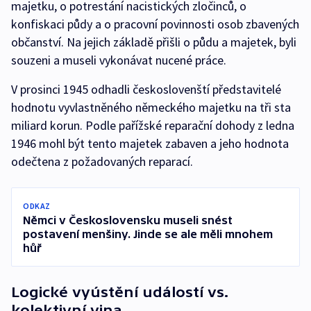
majetku, o potrestání nacistických zločinců, o
konfiskaci půdy a o pracovní povinnosti osob zbavených
občanství. Na jejich základě přišli o půdu a majetek, byli
souzeni a museli vykonávat nucené práce.
V prosinci 1945 odhadli českoslovenští představitelé
hodnotu vyvlastněného německého majetku na tři sta
miliard korun. Podle pařížské reparační dohody z ledna
1946 mohl být tento majetek zabaven a jeho hodnota
odečtena z požadovaných reparací.
ODKAZ
Němci v Československu museli snést
postavení menšiny. Jinde se ale měli mnohem
hůř
Logické vyústění událostí vs.
kolektivní vina