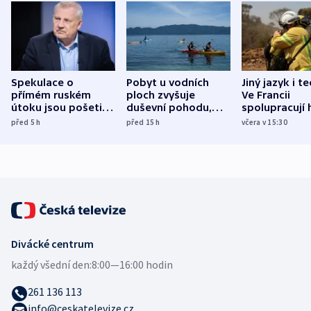
Spekulace o
Pobyt u vodních
Jiný jazyk i t
přímém ruském
ploch zvyšuje
Ve Francii
útoku jsou pošetilé,
duševní pohodu,
spolupracují h
míní estonský
ukázala
různých zemí
před 5
h
před 15
h
včera v 15:30
bezpečnostní
mezinárodní studie
expert
Divácké centrum
každý všední den:
8:00—16:00 hodin
261 136 113
info@ceskatelevize.cz