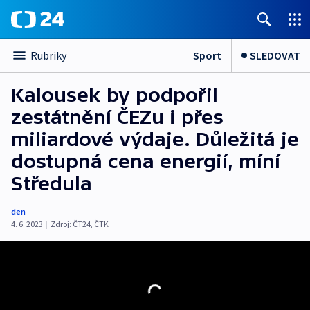
Sport
SLEDOVAT
Rubriky
Kalousek by podpořil
zestátnění ČEZu i přes
miliardové výdaje. Důležitá je
dostupná cena energií, míní
Středula
den
4. 6. 2023
|
Zdroj:
ČT24
,
ČTK