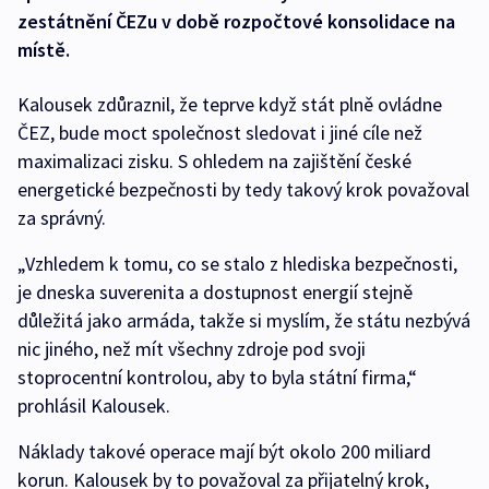
zestátnění ČEZu v době rozpočtové konsolidace na
místě.
Kalousek zdůraznil, že teprve když stát plně ovládne
ČEZ, bude moct společnost sledovat i jiné cíle než
maximalizaci zisku. S ohledem na zajištění české
energetické bezpečnosti by tedy takový krok považoval
za správný.
„Vzhledem k tomu, co se stalo z hlediska bezpečnosti,
je dneska suverenita a dostupnost energií stejně
důležitá jako armáda, takže si myslím, že státu nezbývá
nic jiného, než mít všechny zdroje pod svoji
stoprocentní kontrolou, aby to byla státní firma,“
prohlásil Kalousek.
Náklady takové operace mají být okolo 200 miliard
korun. Kalousek by to považoval za přijatelný krok,