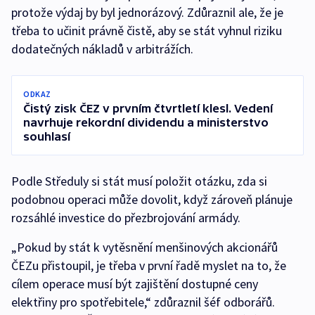
protože výdaj by byl jednorázový. Zdůraznil ale, že je
třeba to učinit právně čistě, aby se stát vyhnul riziku
dodatečných nákladů v arbitrážích.
ODKAZ
Čistý zisk ČEZ v prvním čtvrtletí klesl. Vedení
navrhuje rekordní dividendu a ministerstvo
souhlasí
Podle Středuly si stát musí položit otázku, zda si
podobnou operaci může dovolit, když zároveň plánuje
rozsáhlé investice do přezbrojování armády.
„Pokud by stát k vytěsnění menšinových akcionářů
ČEZu přistoupil, je třeba v první řadě myslet na to, že
cílem operace musí být zajištění dostupné ceny
elektřiny pro spotřebitele,“ zdůraznil šéf odborářů.