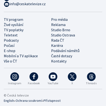
info@ceskatelevize.cz
TV program
Pro média
Živé vysílání
Reklama
TV poplatky
Studio Brno
Teletext
Studio Ostrava
Podcasty
Rada ČT
Počasí
Kariéra
E-shop
Podávání námětů
Mobilní a TV aplikace
Časté dotazy
Vše o ČT
Kontakty
Instagram
Facebook
YouTube
X
Threads
© Česká televize
•
•
English
Ochrana soukromí
Přístupnost