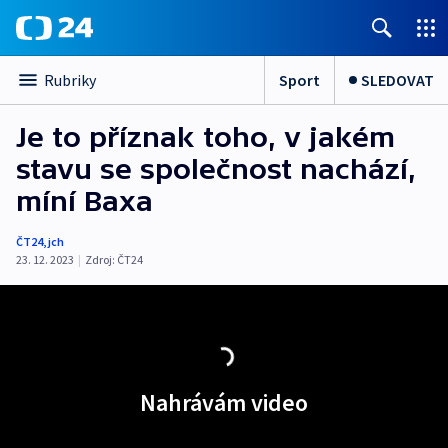
Sport
SLEDOVAT
Rubriky
Je to příznak toho, v jakém
stavu se společnost nachází,
míní Baxa
ČT24
,
jch
23. 12. 2023
|
Zdroj:
ČT24
Nahrávám video