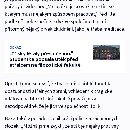
pořady či videohry. „V člověku je prostě ten stín, se
kterým musí nějakým způsobem pracovat,“ řekl. Je
podle něj nebezpečné, když ve společnosti není
přítomný nějaký prvek zklidnění, jako je třeba meditace.
ODKAZ
„Třísky létaly přes učebnu.“
Studentka popsala útěk před
střelcem na filozofické fakultě
Oproti tomu si myslí, že by se mělo přihlédnout k
dostupnosti střelných zbraní, vzhledem k tragické
události na filozofické fakultě považuje za
nezodpovědné, že je jich ve společnosti tolik.
Baxa také v pořadu ocenil práci policie a záchranných
složek. „Možná jsme zvyklí, že stát je nějaký protivný