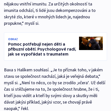
nějakou vnitřní imunitu. Za určitých okolností ta
imunita odchází, ti lidé jsou dekompenzováni a to
skryté zlo, které v mnohých lidech je, najednou
propukne,“ myslí si.
ODKAZ
Pomoc potřebují nejen děti a
příbuzní obětí. Psychologové radí,
jak se vypořádat s traumatem
Baxa s Halíkem souhlasí. „Je to příznak toho, v jakém
stavu se společnost nachází, jaká je veřejná debata,“
myslí si. „Není to něco, co by se zrodilo ‚včera‘. Už delší
čas si stěžujeme na to, že společnost hrubne, že i ti,
kteří jsou vidět a kteří by svými slovy a skutky měli
dávat jakýsi příklad, jakýsi vzor, se chovají právě
naopak,“ řekl.