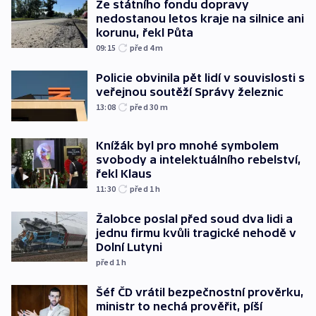
Ze státního fondu dopravy
nedostanou letos kraje na silnice ani
korunu, řekl Půta
09:15
před 4
m
Policie obvinila pět lidí v souvislosti s
veřejnou soutěží Správy železnic
13:08
před 30
m
Knížák byl pro mnohé symbolem
svobody a intelektuálního rebelství,
řekl Klaus
11:30
před 1
h
Žalobce poslal před soud dva lidi a
jednu firmu kvůli tragické nehodě v
Dolní Lutyni
před 1
h
Šéf ČD vrátil bezpečnostní prověrku,
ministr to nechá prověřit, píší