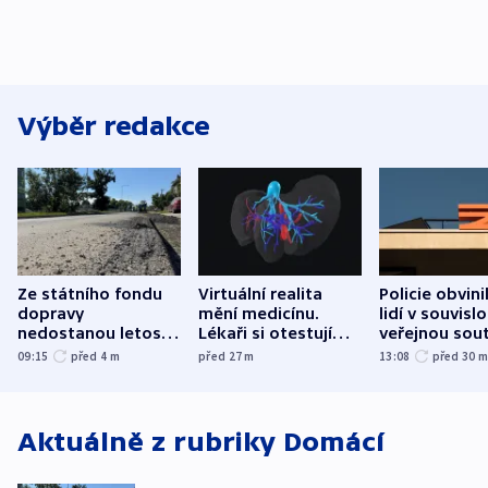
Výběr redakce
Ze státního fondu
Virtuální realita
Policie obvini
dopravy
mění medicínu.
lidí v souvislo
nedostanou letos
Lékaři si otestují
veřejnou sout
kraje na silnice ani
každý řez, říká
Správy železn
09:15
před 4
m
před 27
m
13:08
před 30
korunu, řekl Půta
český expert
Aktuálně z rubriky
Domácí