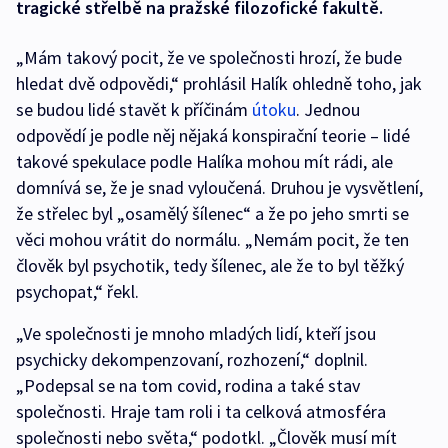
tragické střelbě na pražské filozofické fakultě.
„Mám takový pocit, že ve společnosti hrozí, že bude
hledat dvě odpovědi,“ prohlásil Halík ohledně toho, jak
se budou lidé stavět k příčinám
útoku
. Jednou
odpovědí je podle něj nějaká konspirační teorie – lidé
takové spekulace podle Halíka mohou mít rádi, ale
domnívá se, že je snad vyloučená. Druhou je vysvětlení,
že střelec byl „osamělý šílenec“ a že po jeho smrti se
věci mohou vrátit do normálu. „Nemám pocit, že ten
člověk byl psychotik, tedy šílenec, ale že to byl těžký
psychopat,“ řekl.
„Ve společnosti je mnoho mladých lidí, kteří jsou
psychicky dekompenzovaní, rozhození,“ doplnil.
„Podepsal se na tom covid, rodina a také stav
společnosti. Hraje tam roli i ta celková atmosféra
společnosti nebo světa,“ podotkl. „Člověk musí mít