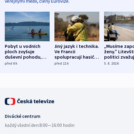
veřejnými médii, členy Eurovize.
Pobyt u vodních
Jiný jazyk i technika.
„Musíme zapo
ploch zvyšuje
Ve Francii
ženy.“ Litevšt
duševní pohodu,
spolupracují hasiči z
politici zvažuj
ukázala
různých zemí
dohodu o
před 6
h
před 22
h
5. 8. 2026
mezinárodní studie
demografii
Divácké centrum
každý všední den:
8:00—16:00 hodin