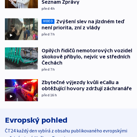
Seznam Zprávy
před 4
h
Zvýšení slev na jízdném teď
VIDEO
není priorita, zní z vlády
před 7
h
Opilých řidičů nemotorových vozidel
skokově přibylo, nejvíc ve středních
Čechách
před 7
h
Zbytečné výjezdy kvůli eCallu a
obtěžující hovory zdržují záchranáře
před 16
h
Evropský pohled
ČT24 každý den vybírá z obsahu publikovaného evropskými