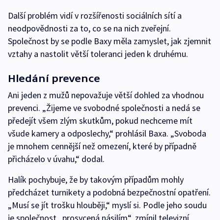
Další problém vidí v rozšířenosti sociálních sítí a
neodpovědnosti za to, co se na nich zveřejní.
Společnost by se podle Baxy měla zamyslet, jak zjemnit
vztahy a nastolit větší toleranci jeden k druhému.
Hledání prevence
Ani jeden z mužů nepovažuje větší dohled za vhodnou
prevenci. „Žijeme ve svobodné společnosti a nedá se
předejít všem zlým skutkům, pokud nechceme mít
všude kamery a odposlechy,“ prohlásil Baxa. „Svoboda
je mnohem cennější než omezení, které by případně
přicházelo v úvahu,“ dodal.
Halík pochybuje, že by takovým případům mohly
předcházet turnikety a podobná bezpečnostní opatření.
„Musí se jít trošku hlouběji,“ myslí si. Podle jeho soudu
je společnost „prosycená násilím“, zmínil televizní