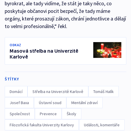
byrokrat, ale tady vidíme, že stát je taky něco, co
poskytuje občanovi pocit bezpečí, že tady máme
orgány, které prosazují zákon, chrání jednotlivce a dělají
to velmi profesionálně,“ řekl.
ODKAZ
Masová střelba na Univerzitě
Karlově
ŠTÍTKY
Domácí
Střelba na Univerzitě Karlově
Tomáš Halík
Josef Baxa
Ústavní soud
Mentální zdraví
Společnost
Prevence
Školy
Filozofická fakulta Univerzity Karlovy
Události, komentáře