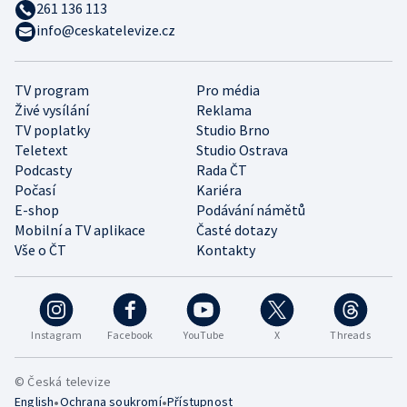
261 136 113
info@ceskatelevize.cz
TV program
Pro média
Živé vysílání
Reklama
TV poplatky
Studio Brno
Teletext
Studio Ostrava
Podcasty
Rada ČT
Počasí
Kariéra
E-shop
Podávání námětů
Mobilní a TV aplikace
Časté dotazy
Vše o ČT
Kontakty
Instagram
Facebook
YouTube
X
Threads
© Česká televize
•
•
English
Ochrana soukromí
Přístupnost