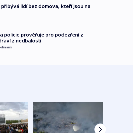
i přibývá lidí bez domova, kteří jsou na
 policie prověřuje pro podezření z
draví z nedbalosti
odinami