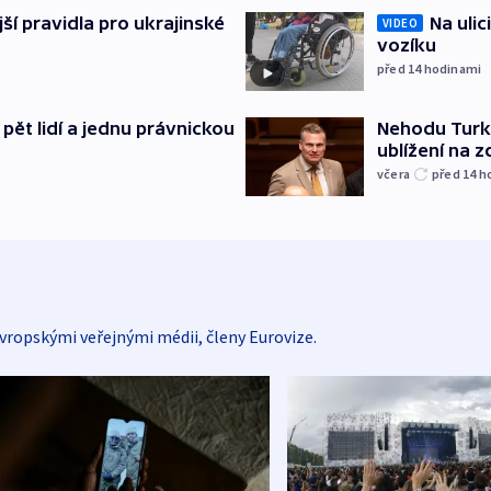
ější pravidla pro ukrajinské
Na ulic
VIDEO
vozíku
před 14
hodinami
pět lidí a jednu právnickou
Nehodu Turka
ublížení na z
včera
před 14
h
vropskými veřejnými médii, členy Eurovize.