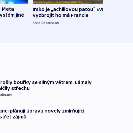
y Meta
Irsko je „achillovou patou“ Evropy,
VIDEO
systém jiné
vyzbrojit ho má Francie
pravi
před 3
hodinami
před 3
prošly bouřky se silným větrem. Lámaly
ičily střechu
odinami
anci plánují úpravu novely zmírňující
 střet zájmů