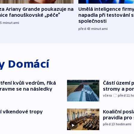
za Ariany Grande poukazuje na
Umělá inteligence firm
nice fanouškovské „péče“
napadla při testování 
společnosti
35
minutami
před 43
minutami
ky
Domácí
tření kvůli vedrům, říká
Částí území 
pravme se na následky
stromy a pon
včera
před 11
h
jí víkendové tropy
Koaliční posl
pravidla pro
před 13
hodinami