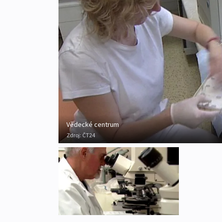
Vědecké centrum
Zdroj:
ČT24