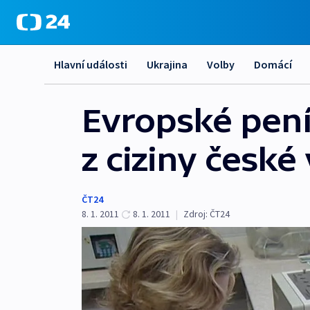
Hlavní události
Ukrajina
Volby
Domácí
Evropské pení
z ciziny české
ČT24
8. 1. 2011
8. 1. 2011
|
Zdroj:
ČT24