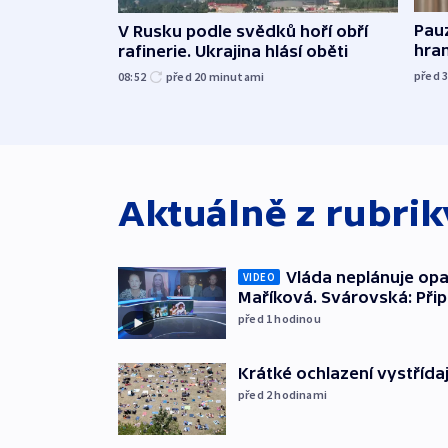
Pau
V Rusku podle svědků hoří obří
hra
rafinerie. Ukrajina hlásí oběti
před 
08:52
před 20
minutami
Aktuálně z rubri
Vláda neplánuje opa
VIDEO
Maříková. Svárovská: Při
před 1
hodinou
Krátké ochlazení vystřída
před 2
hodinami