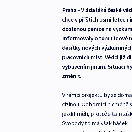
Praha - Vláda láká české v
chce v příštích osmi letech 
dostanou peníze na výzkum a
Informovaly o tom Lidové no
desítky nových výzkumných c
pracovních míst. Vědci již d
vybavením jinam. Situaci b
změnit.
V rámci projektu by se doma
cizinou. Odborníci nicméně s
jezdit měli, protože tam zís
Svobody to má však háček: „