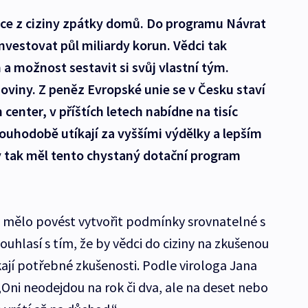
ědce z ciziny zpátky domů. Do programu Návrat
investovat půl miliardy korun. Vědci tak
 možnost sestavit si svůj vlastní tým.
viny. Z peněz Evropské unie se v Česku staví
enter, v příštích letech nabídne na tisíc
louhodobě utíkají za vyššími výdělky a lepším
y tak měl tento chystaný dotační program
 mělo povést vytvořit podmínky srovnatelné s
ouhlasí s tím, že by vědci do ciziny na zkušenou
kají potřebné zkušenosti. Podle virologa Jana
Oni neodejdou na rok či dva, ale na deset nebo