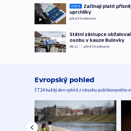
Začínají platit přísn
VIDEO
uprchlíky
před 3
hodinami
Státní zástupce obžaloval 
osobu v kauze Bulovky
06:11
před 3
hodinami
Evropský pohled
ČT24 každý den vybírá z obsahu publikovaného e