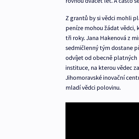
rovnou dvacet let. A často se
Z grantů by si vědci mohli pl
peníze mohou žádat vědci, kt
tři roky. Jana Hakenová z min
sedmičlenný tým dostane pře
odvíjet od obecně platných 
instituce, na kterou vědec 
Jihomoravské inovační centru
mladí vědci polovinu.