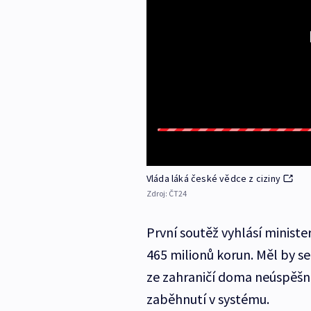
Vláda láká české vědce z ciziny
Zdroj:
ČT24
První soutěž vyhlásí ministe
465 milionů korun. Měl by se
ze zahraničí doma neúspěšně 
zaběhnutí v systému.