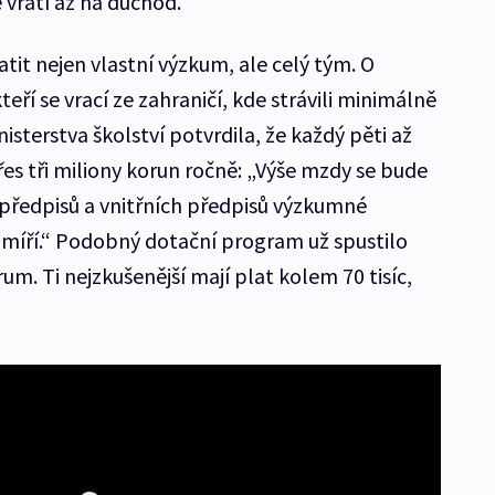
 vrátí až na důchod.“
atit nejen vlastní výzkum, ale celý tým. O
eří se vrací ze zahraničí, kde strávili minimálně
isterstva školství potvrdila, že každý pěti až
s tři miliony korun ročně: „Výše mzdy se bude
předpisů a vnitřních předpisů výzkumné
zamíří.“ Podobný dotační program už spustilo
m. Ti nejzkušenější mají plat kolem 70 tisíc,