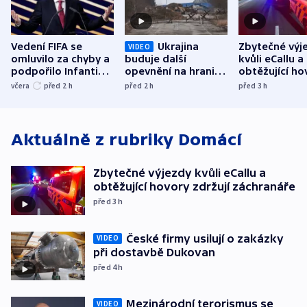
Vedení FIFA se
Ukrajina
Zbytečné výj
VIDEO
omluvilo za chyby a
buduje další
kvůli eCallu a
podpořilo Infantina.
opevnění na hranici
obtěžující ho
UEFA trvá na
s Běloruskem
zdržují záchr
včera
před 2
h
před 2
h
před 3
h
bojkotu
Aktuálně z rubriky
Domácí
Zbytečné výjezdy kvůli eCallu a
obtěžující hovory zdržují záchranáře
před 3
h
České firmy usilují o zakázky
VIDEO
při dostavbě Dukovan
před 4
h
Mezinárodní terorismus se
VIDEO