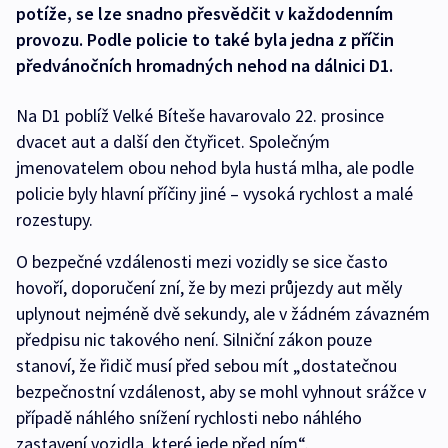
potíže, se lze snadno přesvědčit v každodenním
provozu. Podle policie to také byla jedna z příčin
předvánočních hromadných nehod na dálnici D1.
Na D1 poblíž Velké Bíteše havarovalo 22. prosince
dvacet aut a další den čtyřicet. Společným
jmenovatelem obou nehod byla hustá mlha, ale podle
policie byly hlavní příčiny jiné – vysoká rychlost a malé
rozestupy.
O bezpečné vzdálenosti mezi vozidly se sice často
hovoří, doporučení zní, že by mezi průjezdy aut měly
uplynout nejméně dvě sekundy, ale v žádném závazném
předpisu nic takového není. Silniční zákon pouze
stanoví, že řidič musí před sebou mít „dostatečnou
bezpečnostní vzdálenost, aby se mohl vyhnout srážce v
případě náhlého snížení rychlosti nebo náhlého
zastavení vozidla, které jede před ním“.