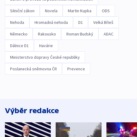
Silniční zákon
Novela
Martin Kupka
ODS
Nehoda
Hromadná nehoda
D1
Velká Bíteš
Německo
Rakousko
Roman Budský
ADAC
Dálnice D1
Havárie
Ministerstvo dopravy České republiky
Poslanecká sněmovna ČR
Prevence
Výběr redakce