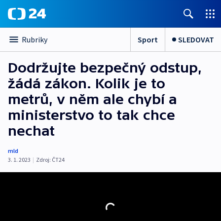
Sport
SLEDOVAT
Rubriky
Dodržujte bezpečný odstup,
žádá zákon. Kolik je to
metrů, v něm ale chybí a
ministerstvo to tak chce
nechat
mld
3. 1. 2023
|
Zdroj:
ČT24