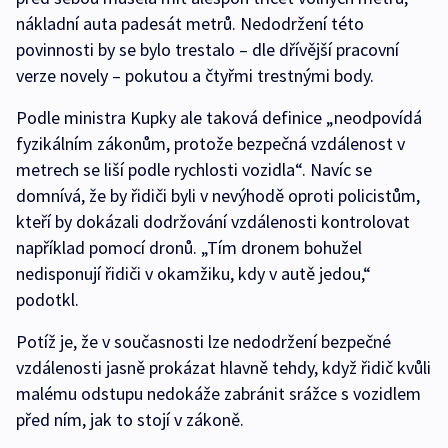
nákladní auta padesát metrů. Nedodržení této
povinnosti by se bylo trestalo – dle dřívější pracovní
verze novely – pokutou a čtyřmi trestnými body.
Podle ministra Kupky ale taková definice „neodpovídá
fyzikálním zákonům, protože bezpečná vzdálenost v
metrech se liší podle rychlosti vozidla“. Navíc se
domnívá, že by řidiči byli v nevýhodě oproti policistům,
kteří by dokázali dodržování vzdálenosti kontrolovat
například pomocí dronů. „Tím dronem bohužel
nedisponují řidiči v okamžiku, kdy v autě jedou,“
podotkl.
Potíž je, že v současnosti lze nedodržení bezpečné
vzdálenosti jasně prokázat hlavně tehdy, když řidič kvůli
malému odstupu nedokáže zabránit srážce s vozidlem
před ním, jak to stojí v zákoně.