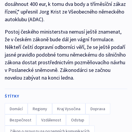
dosáhnout 400 eur, k tomu dva body a tříměsíční zákaz
řízení,“ upřesnil Jorg Krist ze Všeobecného německého
autoklubu (ADAC).
Postoj českého ministerstva nemusí ještě znamenat,
že v českém zákoně bude dál jen vágní formulace.
Někteří čeští dopravní odborníci věří, že se ještě podaří
jasné pravidlo podobné tomu německému do silničního
zákona dostat prostřednictvím pozměňovacího návrhu
v Poslanecké sněmovně. Zákonodárci se začnou
novelou zabývat na konci ledna.
ŠTÍTKY
Domácí
Regiony
Kraj Vysočina
Doprava
Bezpečnost
Vzdálenost
Odstup
Zákon o provozu na pozemních komunikacích