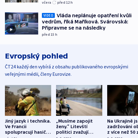
včera
před 12
h
Vláda neplánuje opatření kvůli
VIDEO
vedrům, říká Maříková. Svárovská:
Připravme se na následky
před 15
h
Evropský pohled
ČT24 každý den vybírá z obsahu publikovaného evropskými
veřejnými médii, členy Eurovize.
Jiný jazyk i technika.
„Musíme zapojit
Na Ukrajině j
Ve Francii
ženy.“ Litevští
zadržováni o
spolupracují hasiči z
politici zvažují
z více než 50 
různých zemí
dohodu o
Bojovali na s