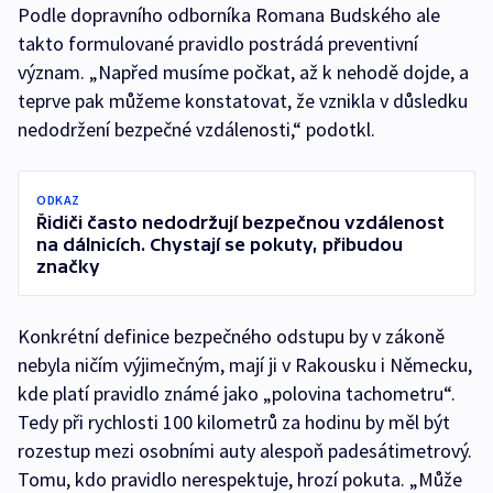
Podle dopravního odborníka Romana Budského ale
takto formulované pravidlo postrádá preventivní
význam. „Napřed musíme počkat, až k nehodě dojde, a
teprve pak můžeme konstatovat, že vznikla v důsledku
nedodržení bezpečné vzdálenosti,“ podotkl.
ODKAZ
Řidiči často nedodržují bezpečnou vzdálenost
na dálnicích. Chystají se pokuty, přibudou
značky
Konkrétní definice bezpečného odstupu by v zákoně
nebyla ničím výjimečným, mají ji v Rakousku i Německu,
kde platí pravidlo známé jako „polovina tachometru“.
Tedy při rychlosti 100 kilometrů za hodinu by měl být
rozestup mezi osobními auty alespoň padesátimetrový.
Tomu, kdo pravidlo nerespektuje, hrozí pokuta. „Může