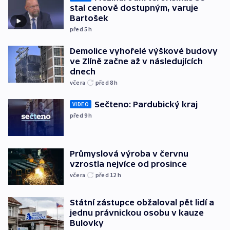
stal cenově dostupným, varuje
Bartošek
před 5
h
Demolice vyhořelé výškové budovy
ve Zlíně začne až v následujících
dnech
včera
před 8
h
Sečteno: Pardubický kraj
VIDEO
před 9
h
Průmyslová výroba v červnu
vzrostla nejvíce od prosince
včera
před 12
h
Státní zástupce obžaloval pět lidí a
jednu právnickou osobu v kauze
Bulovky