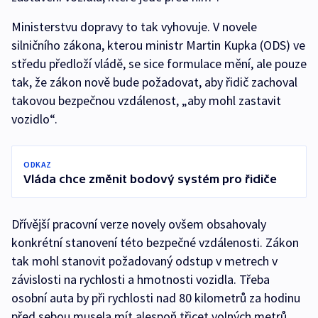
Ministerstvu dopravy to tak vyhovuje. V novele
silničního zákona, kterou ministr Martin Kupka (ODS) ve
středu předloží vládě, se sice formulace mění, ale pouze
tak, že zákon nově bude požadovat, aby řidič zachoval
takovou bezpečnou vzdálenost, „aby mohl zastavit
vozidlo“.
ODKAZ
Vláda chce změnit bodový systém pro řidiče
Dřívější pracovní verze novely ovšem obsahovaly
konkrétní stanovení této bezpečné vzdálenosti. Zákon
tak mohl stanovit požadovaný odstup v metrech v
závislosti na rychlosti a hmotnosti vozidla. Třeba
osobní auta by při rychlosti nad 80 kilometrů za hodinu
před sebou musela mít alespoň třicet volných metrů,