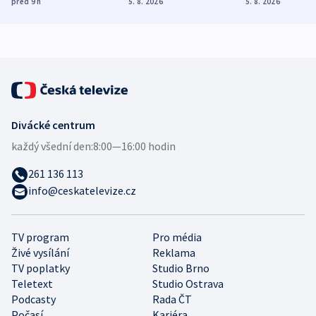
před 9
h
5. 8. 2026
5. 8. 2026
demografii
Ruska
Divácké centrum
každý všední den:
8:00—16:00 hodin
261 136 113
info@ceskatelevize.cz
TV program
Pro média
Živé vysílání
Reklama
TV poplatky
Studio Brno
Teletext
Studio Ostrava
Podcasty
Rada ČT
Počasí
Kariéra