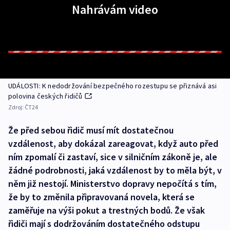
Nahrávám video
UDÁLOSTI: K nedodržování bezpečného rozestupu se přiznává asi
polovina českých řidičů
Zdroj:
ČT24
Že před sebou řidič musí mít dostatečnou
vzdálenost, aby dokázal zareagovat, když auto před
ním zpomalí či zastaví, sice v silničním zákoně je, ale
žádné podrobnosti, jaká vzdálenost by to měla být, v
něm již nestojí. Ministerstvo dopravy nepočítá s tím,
že by to změnila připravovaná novela, která se
zaměřuje na výši pokut a trestných bodů. Že však
řidiči mají s dodržováním dostatečného odstupu