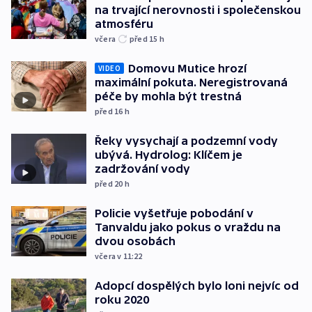
na trvající nerovnosti i společenskou
atmosféru
včera
před 15
h
Domovu Mutice hrozí
VIDEO
maximální pokuta. Neregistrovaná
péče by mohla být trestná
před 16
h
Řeky vysychají a podzemní vody
ubývá. Hydrolog: Klíčem je
zadržování vody
před 20
h
Policie vyšetřuje pobodání v
Tanvaldu jako pokus o vraždu na
dvou osobách
včera v 11:22
Adopcí dospělých bylo loni nejvíc od
roku 2020