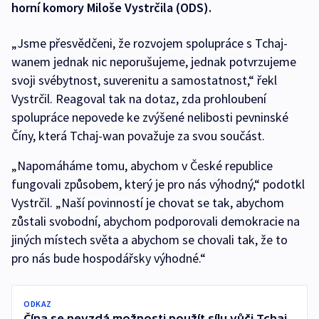
horní komory Miloše Vystrčila (ODS).
„Jsme přesvědčeni, že rozvojem spolupráce s Tchaj-
wanem jednak nic neporušujeme, jednak potvrzujeme
svoji svébytnost, suverenitu a samostatnost,“ řekl
Vystrčil. Reagoval tak na dotaz, zda prohloubení
spolupráce nepovede ke zvýšené nelibosti pevninské
Číny, která Tchaj-wan považuje za svou součást.
„Napomáháme tomu, abychom v České republice
fungovali způsobem, který je pro nás výhodný,“ podotkl
Vystrčil. „Naší povinností je chovat se tak, abychom
zůstali svobodní, abychom podporovali demokracie na
jiných místech světa a abychom se chovali tak, že to
pro nás bude hospodářsky výhodné.“
ODKAZ
Čína se nevzdá možnosti použít sílu vůči Tchaj-