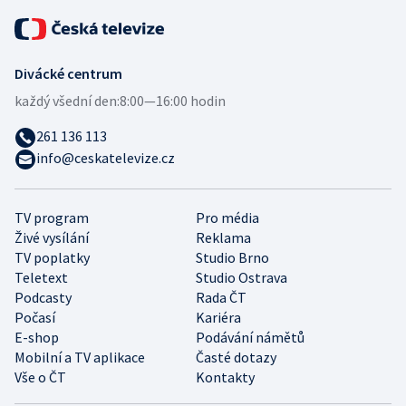
Divácké centrum
každý všední den:
8:00—16:00 hodin
261 136 113
info@ceskatelevize.cz
TV program
Pro média
Živé vysílání
Reklama
TV poplatky
Studio Brno
Teletext
Studio Ostrava
Podcasty
Rada ČT
Počasí
Kariéra
E-shop
Podávání námětů
Mobilní a TV aplikace
Časté dotazy
Vše o ČT
Kontakty