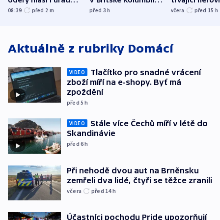
Bělgorodu
evakuovali tisíce lidí
společensko
08:39
před 2
m
před 3
h
včera
před 15
h
atmosféru
Aktuálně z rubriky
Domácí
Tlačítko pro snadné vrácení
VIDEO
zboží míří na e-shopy. Byť má
zpoždění
před 5
h
Stále více Čechů míří v létě do
VIDEO
Skandinávie
před 6
h
Při nehodě dvou aut na Brněnsku
zemřeli dva lidé, čtyři se těžce zranili
včera
před 14
h
Účastníci pochodu Pride upozorňují