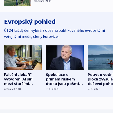
včera v 09:45
Evropský pohled
ČT24 každý den vybírá z obsahu publikovaného evropskými
veřejnými médii, členy Eurovize.
Falešní „lékaři“
Spekulace o
Pobyt u vodn
vytvoření AI šíří
přímém ruském
ploch zvyšuje
mezi staršími
útoku jsou pošetilé,
duševní poho
Poláky nebezpečné
míní estonský
ukázala
včera v 07:00
7. 8. 2026
7. 8. 2026
zdravotní rady
bezpečnostní
mezinárodní 
expert