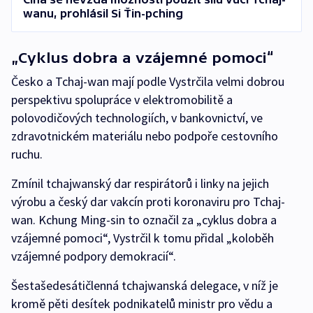
wanu, prohlásil Si Ťin-pching
„Cyklus dobra a vzájemné pomoci“
Česko a Tchaj-wan mají podle Vystrčila velmi dobrou
perspektivu spolupráce v elektromobilitě a
polovodičových technologiích, v bankovnictví, ve
zdravotnickém materiálu nebo podpoře cestovního
ruchu.
Zmínil tchajwanský dar respirátorů i linky na jejich
výrobu a český dar vakcín proti koronaviru pro Tchaj-
wan. Kchung Ming-sin to označil za „cyklus dobra a
vzájemné pomoci“, Vystrčil k tomu přidal „koloběh
vzájemné podpory demokracií“.
Šestašedesátičlenná tchajwanská delegace, v níž je
kromě pěti desítek podnikatelů ministr pro vědu a