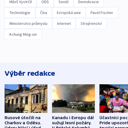
Miloš Vystrčil
ODS
Senát
Demokracie
Technologie
Čína
Evropská unie
Pavel Fischer
Ministerstvo průmyslu
Internet
Strojírenství
Kchung Ming-sin
Výběr redakce
Rusové útočili na
Kanadu i Evropu dál
Účastníci po
Charkov a Oděsu.
sužují lesní požáry.
Pride upozorň
Údery hlásí i úřady v
V Britské Kolumbii
trvající nerov