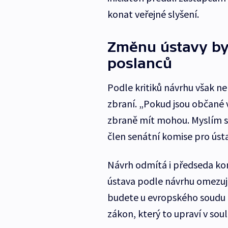
konat veřejné slyšení.
Změnu ústavy by
poslanců
Podle kritiků návrhu však ne
zbraní. „Pokud jsou občané 
zbraně mít mohou. Myslím si
člen senátní komise pro úst
Návrh odmítá i předseda komi
ústava podle návrhu omezuj
budete u evropského soudu
zákon, který to upraví v so