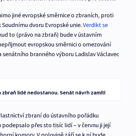
mimo jiné evropské směrnice o zbraních, proti
k Soudnímu dvoru Evropské unie.
Verdikt se
kud to (právo na zbraň) bude v ústavním
epřijmout evropskou směrnici o omezování
a senátního branného výboru Ladislav Václavec
zbraň lidé nedostanou. Senát návrh zamítl
vlastnictví zbraní do ústavního pořádku
odepsalo přes sto tisíc lidí – v červnu ji její
 horní komory. V polovině září se k ní bude