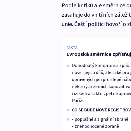
Podle kritiků ale směrnice 
zasahuje do vnitřních záleži
unie. Čeští politici hovoří 
FAKTA
Evropská směrnice zpřísňují
Dohodnutý kompromis zpřísňuj
nově i jejich dílů, ale také pro
upravených jen pro slepé nábo
některých zemích kupovat voln
rizikem a takto zpětně uprave
Paříži.
CO SE BUDE NOVĚ REGISTROV
- poplašné a signální zbraně
- znehodnocené zbraně