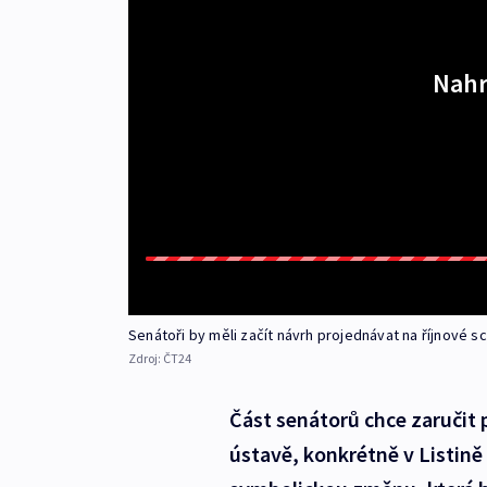
Nahr
Senátoři by měli začít návrh projednávat na říjnové s
Zdroj:
ČT24
Část senátorů chce zaručit 
ústavě, konkrétně v Listině