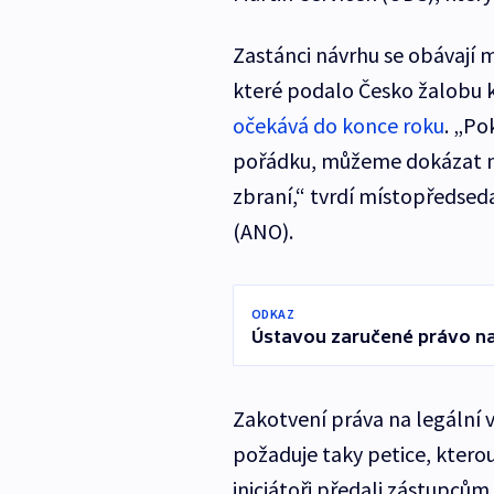
Zastánci návrhu se obávají 
které podalo Česko žalobu 
očekává do konce roku
. „Po
pořádku, můžeme dokázat n
zbraní,“ tvrdí místopředsed
(ANO).
ODKAZ
Ústavou zaručené právo na 
Zakotvení práva na legální 
požaduje taky petice, kterou p
iniciátoři předali zástupcům