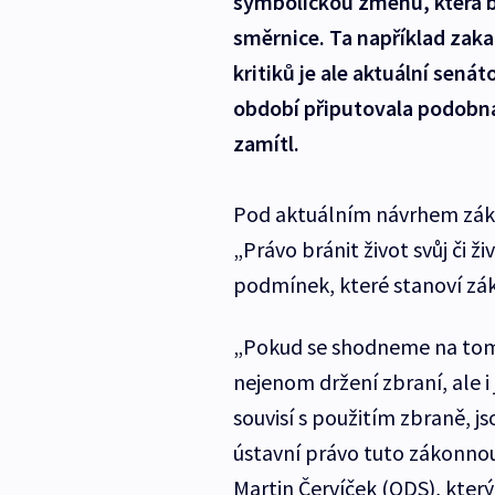
symbolickou změnu, která b
směrnice. Ta například zak
kritiků je ale aktuální sen
období připutovala podobná
zamítl.
Pod aktuálním návrhem zákon
„Právo bránit život svůj či ži
podmínek, které stanoví záko
„Pokud se shodneme na tom, 
nejenom držení zbraní, ale i 
souvisí s použitím zbraně, j
ústavní právo tuto zákonnou 
Martin Červíček (ODS), kter