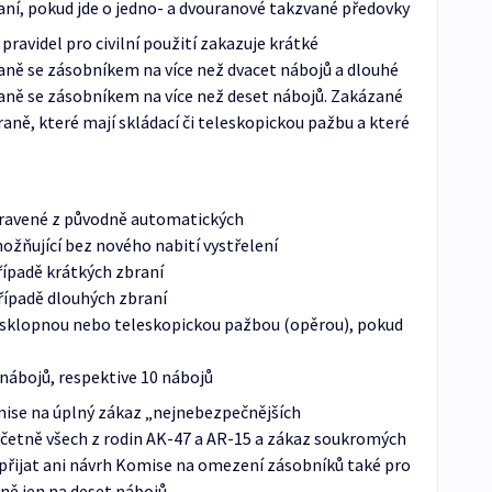
aní, pokud jde o jedno- a dvouranové takzvané předovky
avidel pro civilní použití zakazuje krátké
ně se zásobníkem na více než dvacet nábojů a dlouhé
ně se zásobníkem na více než deset nábojů. Zakázané
aně, které mají skládací či teleskopickou pažbu a které
ravené z původně automatických
žňující bez nového nabití vystřelení
případě krátkých zbraní
případě dlouhých zbraní
 sklopnou nebo teleskopickou pažbou (opěrou), pokud
nábojů, respektive 10 nábojů
ise na úplný zákaz „nejnebezpečnějších
četně všech z rodin AK-47 a AR-15 a zákaz soukromých
 přijat ani návrh Komise na omezení zásobníků také pro
ě jen na deset nábojů.