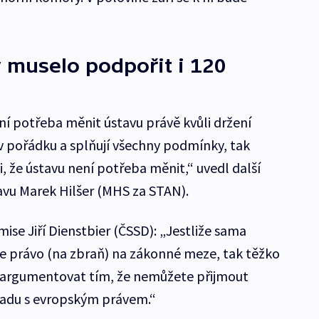
 muselo podpořit i 120
ní potřeba měnit ústavu právě kvůli držení
v pořádku a splňují všechny podmínky, tak
, že ústavu není potřeba měnit,“ uvedl další
avu Marek Hilšer (MHS za STAN).
se Jiří Dienstbier (ČSSD): „Jestliže sama
e právo (na zbraň) na zákonné meze, tak těžko
 argumentovat tím, že nemůžete přijmout
uladu s evropským právem.“