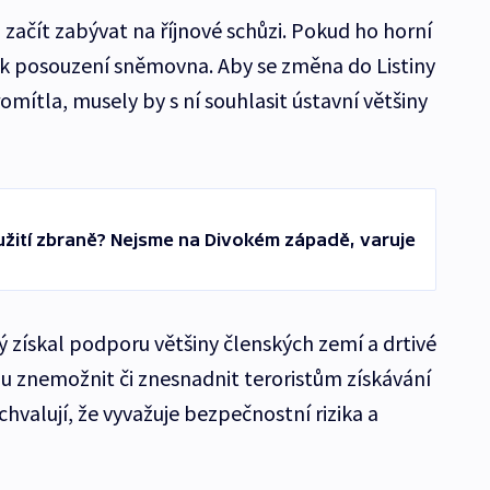
začít zabývat na říjnové schůzi. Pokud ho horní
 k posouzení sněmovna. Aby se změna do Listiny
mítla, musely by s ní souhlasit ústavní většiny
žití zbraně? Nejsme na Divokém západě, varuje
ý získal podporu většiny členských zemí a drtivé
u znemožnit či znesnadnit teroristům získávání
chvalují, že vyvažuje bezpečnostní rizika a