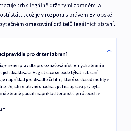
omezuje trh s legálně drženými zbraněmi a
tostí státu, což je v rozporu s právem Evropské
o zbytečném omezování držitelů legálních zbraní.
cí pravidla pro držení zbraní
e nejen pravidla pro označování střelných zbraní a
 jejich deaktivaci. Registrace se bude týkat i zbraní
je například pro divadlo či film, které se dosud mohly v
ě. Jejich relativně snadná zpětná úprava prý byla
né zbraně použili například teroristé při útocích v
AT: