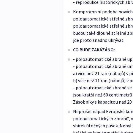
- reprodukce historických zbr
Kompromisní podoba nových pr
poloautomatické střelné zbra
poloautomatické střelné zbra
budou také dlouhé střelné zbr
jde proto snadno ukrývat.
CO BUDE ZAKÁZÁNO:
- poloautomatické zbraně up
- poloautomatické zbraně umo
a) více než 21 ran (nábojů) v 
b) více než 11 ran (nábojů) v 
- poloautomatické zbraně se
jsou kratší než 60 centimetrů
Zásobníky s kapacitou nad 20 
Neprošel nápad Evropské kom
poloautomatických zbraní“, v
sbírek útočných pušek. Nebyl
krátké poloautomatické zbran