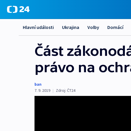
Hlavní události
Ukrajina
Volby
Domácí
Část zákonodá
právo na ochr
ban
7. 9. 2019
|
Zdroj:
ČT24