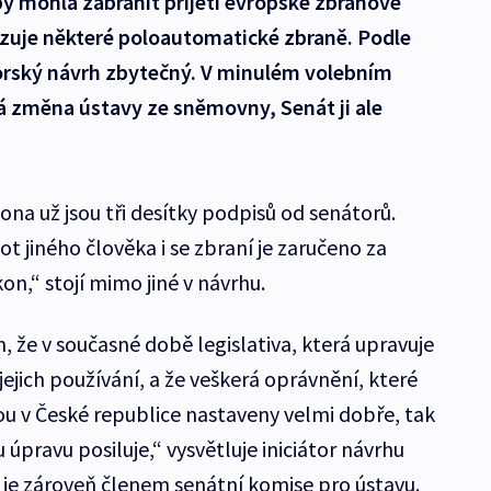
y mohla zabránit přijetí evropské zbraňové
azuje některé poloautomatické zbraně. Podle
átorský návrh zbytečný. V minulém volebním
 změna ústavy ze sněmovny, Senát ji ale
a už jsou tři desítky podpisů od senátorů.
vot jiného člověka i se zbraní je zaručeno za
n,“ stojí mimo jiné v návrhu.
že v současné době legislativa, která upravuje
jejich používání, a že veškerá oprávnění, které
sou v České republice nastaveny velmi dobře, tak
úpravu posiluje,“ vysvětluje iniciátor návrhu
ý je zároveň členem senátní komise pro ústavu.