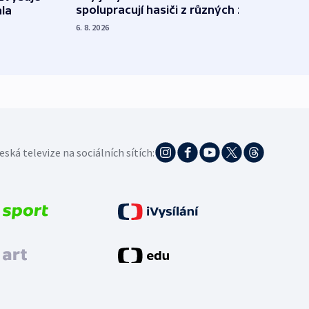
spolupracují hasiči z různých zemí
la
polit
demo
6. 8. 2026
5. 8. 20
eská televize na sociálních sítích: