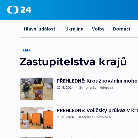
Hlavní události
Ukrajina
Volby
Domácí
TÉMA
Zastupitelstva krajů
PŘEHLEDNĚ: Kroužkováním mohou v
20. 8. 2024
|
Simona Schröderová
PŘEHLEDNĚ: Voličský průkaz v kr
20. 8. 2024
|
Kateřina Dostálová