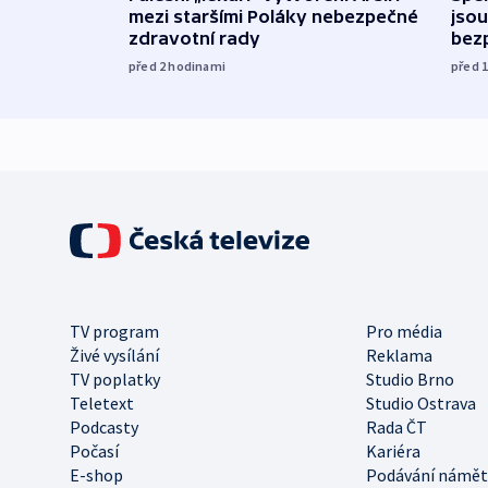
mezi staršími Poláky nebezpečné
jsou
zdravotní rady
bez
před 2
hodinami
před 
TV program
Pro média
Živé vysílání
Reklama
TV poplatky
Studio Brno
Teletext
Studio Ostrava
Podcasty
Rada ČT
Počasí
Kariéra
E-shop
Podávání námět