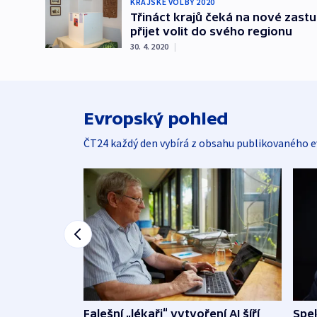
KRAJSKÉ VOLBY 2020
Třináct krajů čeká na nové zastup
přijet volit do svého regionu
30. 4. 2020
|
Evropský pohled
ČT24 každý den vybírá z obsahu publikovaného e
Falešní „lékaři“ vytvoření AI šíří
Spe