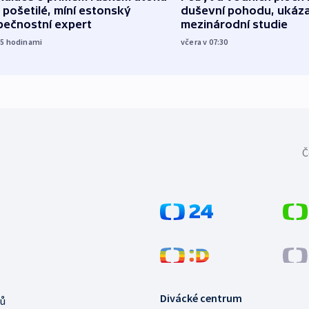
 pošetilé, míní estonský
duševní pohodu, ukáza
pečnostní expert
mezinárodní studie
15
hodinami
včera v 07:30
Č
Divácké centrum
ů