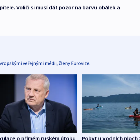
itele. Voliči si musí dát pozor na barvu obálek a
vropskými veřejnými médii, členy Eurovize.
kulace o přímém ruském útoku
Pobyt u vodních ploch 