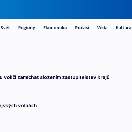
Svět
Regiony
Ekonomika
Počasí
Věda
Kultura
oliči zamíchat složením zastupitelstev krajů
ajských volbách