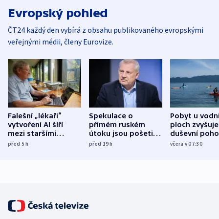
Evropský pohled
ČT24 každý den vybírá z obsahu publikovaného evropskými
veřejnými médii, členy Eurovize.
Falešní „lékaři“
Spekulace o
Pobyt u vodn
vytvoření AI šíří
přímém ruském
ploch zvyšuje
mezi staršími
útoku jsou pošetilé,
duševní poho
Poláky nebezpečné
míní estonský
ukázala
před 5
h
před 19
h
včera v 07:30
zdravotní rady
bezpečnostní
mezinárodní 
expert