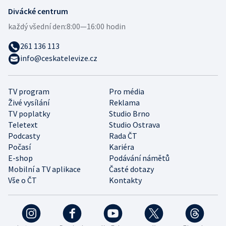
Divácké centrum
každý všední den:
8:00—16:00 hodin
261 136 113
info@ceskatelevize.cz
TV program
Pro média
Živé vysílání
Reklama
TV poplatky
Studio Brno
Teletext
Studio Ostrava
Podcasty
Rada ČT
Počasí
Kariéra
E-shop
Podávání námětů
Mobilní a TV aplikace
Časté dotazy
Vše o ČT
Kontakty