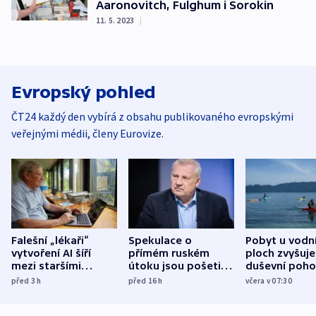
Aaronovitch, Fulghum i Sorokin
11. 5. 2023
|
Evropský pohled
ČT24 každý den vybírá z obsahu publikovaného evropskými
veřejnými médii, členy Eurovize.
Falešní „lékaři“
Spekulace o
Pobyt u vodn
vytvoření AI šíří
přímém ruském
ploch zvyšuje
mezi staršími
útoku jsou pošetilé,
duševní poho
Poláky nebezpečné
míní estonský
ukázala
před 3
h
před 16
h
včera v 07:30
zdravotní rady
bezpečnostní
mezinárodní 
expert