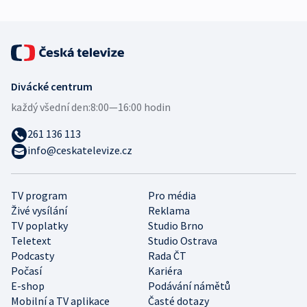
Divácké centrum
každý všední den:
8:00—16:00 hodin
261 136 113
info@ceskatelevize.cz
TV program
Pro média
Živé vysílání
Reklama
TV poplatky
Studio Brno
Teletext
Studio Ostrava
Podcasty
Rada ČT
Počasí
Kariéra
E-shop
Podávání námětů
Mobilní a TV aplikace
Časté dotazy