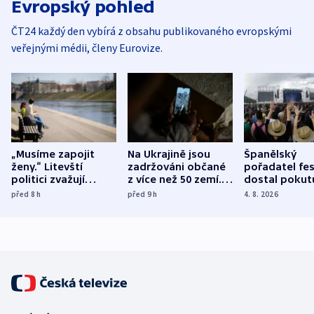
Evropský pohled
ČT24 každý den vybírá z obsahu publikovaného evropskými
veřejnými médii, členy Eurovize.
„Musíme zapojit
Na Ukrajině jsou
Španělský
ženy.“ Litevští
zadržováni občané
pořadatel fes
politici zvažují
z více než 50 zemí.
dostal pokut
dohodu o
Bojovali na straně
nekalé prakti
před 8
h
před 9
h
4. 8. 2026
demografii
Ruska