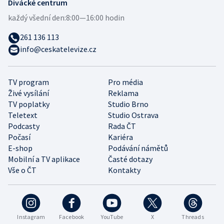
Divácké centrum
každý všední den:
8:00—16:00 hodin
261 136 113
info@ceskatelevize.cz
TV program
Pro média
Živé vysílání
Reklama
TV poplatky
Studio Brno
Teletext
Studio Ostrava
Podcasty
Rada ČT
Počasí
Kariéra
E-shop
Podávání námětů
Mobilní a TV aplikace
Časté dotazy
Vše o ČT
Kontakty
Instagram
Facebook
YouTube
X
Threads