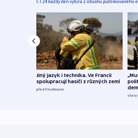
ČT24 každý den vybírá z obsahu publikovaného e
Jiný jazyk i technika. Ve Francii
„Mus
spolupracují hasiči z různých zemí
poli
dem
před 5
hodinami
včera 