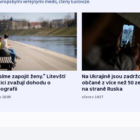
vropskými veřejnými médii, členy Eurovize.
íme zapojit ženy.“ Litevští
Na Ukrajině jsou zadrž
tici zvažují dohodu o
občané z více než 50 ze
ografii
na straně Ruska
v 16:00
včera v 14:37