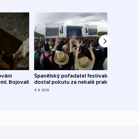
Španělský pořadatel festivalu
ováni
Lesn
dostal pokutu za nekalé praktiky
mí. Bojovali
dopa
zdrav
4. 8. 2026
4. 8. 20