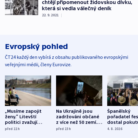
chtějí připomenout židovskou dívku,
která si vedla válečný deník
22. 9. 2021
|
Evropský pohled
ČT24 každý den vybírá z obsahu publikovaného evropskými
veřejnými médii, členy Eurovize.
„Musíme zapojit
Na Ukrajině jsou
Španělský
ženy.“ Litevští
zadržováni občané
pořadatel fes
politici zvažují
z více než 50 zemí.
dostal pokut
dohodu o
Bojovali na straně
nekalé prakti
před 22
h
před 23
h
4. 8. 2026
demografii
Ruska