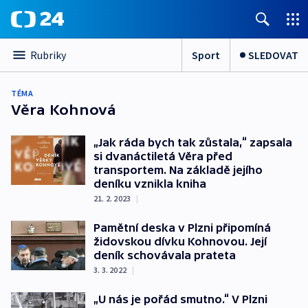
Sport
SLEDOVAT
Rubriky
TÉMA
Věra Kohnová
„Jak ráda bych tak zůstala,“ zapsala
si dvanáctiletá Věra před
transportem. Na základě jejího
deníku vznikla kniha
21. 2. 2023
|
Pamětní deska v Plzni připomíná
židovskou dívku Kohnovou. Její
deník schovávala prateta
3. 3. 2022
|
„U nás je pořád smutno.“ V Plzni