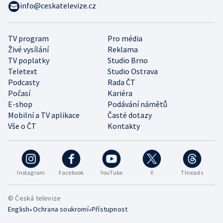
info@ceskatelevize.cz
TV program
Pro média
Živé vysílání
Reklama
TV poplatky
Studio Brno
Teletext
Studio Ostrava
Podcasty
Rada ČT
Počasí
Kariéra
E-shop
Podávání námětů
Mobilní a TV aplikace
Časté dotazy
Vše o ČT
Kontakty
Instagram
Facebook
YouTube
X
Threads
© Česká televize
•
•
English
Ochrana soukromí
Přístupnost