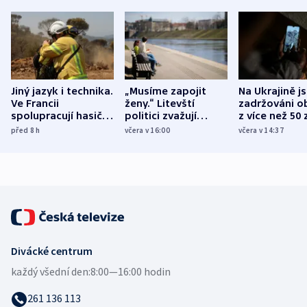
Jiný jazyk i technika.
„Musíme zapojit
Na Ukrajině j
Ve Francii
ženy.“ Litevští
zadržováni o
spolupracují hasiči z
politici zvažují
z více než 50 
různých zemí
dohodu o
Bojovali na s
před 8
h
včera v 16:00
včera v 14:37
demografii
Ruska
Divácké centrum
každý všední den:
8:00—16:00 hodin
261 136 113