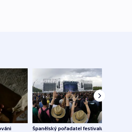
Španělský pořadatel festivalu
ováni
Lesn