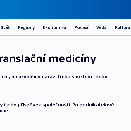
Svět
Regiony
Ekonomika
Počasí
Věda
Kultura
translační medicíny
luze, na problémy naráží třeba sportovci nebo
hy i jeho příspěvek společnosti. Po podnikatelově
kcie