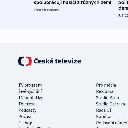
spolupracují hasiči z různých zemí
poli
dem
před 8
hodinami
5. 8. 2
TV program
Pro média
Živé vysílání
Reklama
TV poplatky
Studio Brno
Teletext
Studio Ostrava
Podcasty
Rada ČT
Počasí
Kariéra
E-shop
Podávání námět