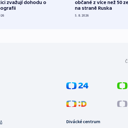
tici zvažují dohodu o
občané z více než 50 ze
ografii
na straně Ruska
026
5. 8. 2026
Č
Divácké centrum
ů