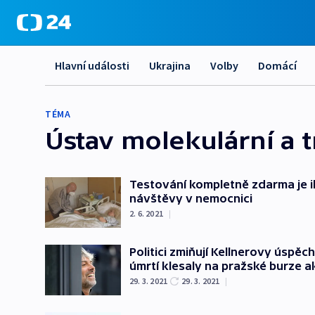
Hlavní události
Ukrajina
Volby
Domácí
TÉMA
Ústav molekulární a 
Testování kompletně zdarma je i
návštěvy v nemocnici
2. 6. 2021
|
Politici zmiňují Kellnerovy úspěc
úmrtí klesaly na pražské burze a
29. 3. 2021
29. 3. 2021
|