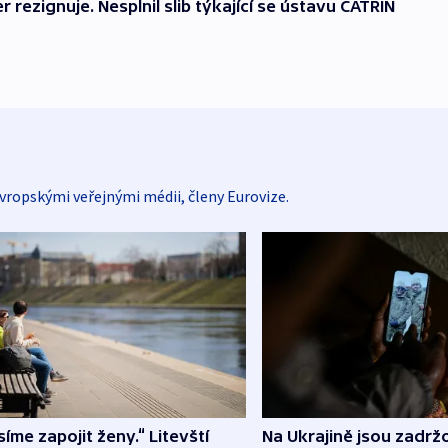
 rezignuje. Nesplnil slib týkající se ústavu CATRIN
vropskými veřejnými médii, členy Eurovize.
íme zapojit ženy.“ Litevští
Na Ukrajině jsou zadrž