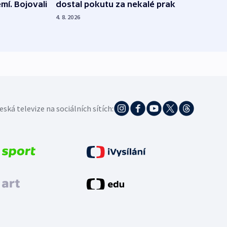
dostal pokutu za nekalé praktiky
mí. Bojovali
dopa
zdrav
4. 8. 2026
4. 8. 20
eská televize na sociálních sítích: