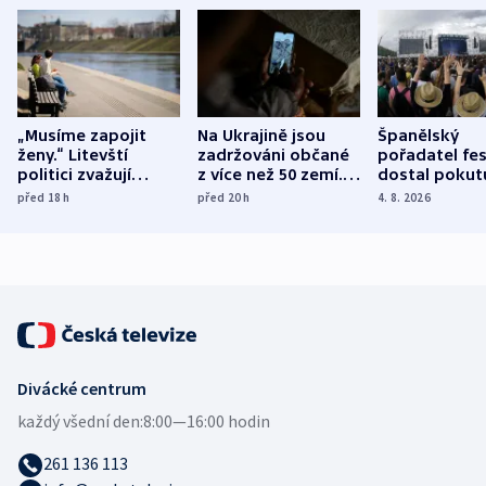
„Musíme zapojit
Na Ukrajině jsou
Španělský
ženy.“ Litevští
zadržováni občané
pořadatel fes
politici zvažují
z více než 50 zemí.
dostal pokut
dohodu o
Bojovali na straně
nekalé prakti
před 18
h
před 20
h
4. 8. 2026
demografii
Ruska
Divácké centrum
každý všední den:
8:00—16:00 hodin
261 136 113