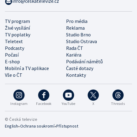
info@ceskatelevize.cz
TV program
Pro média
Živé vysílání
Reklama
TV poplatky
Studio Brno
Teletext
Studio Ostrava
Podcasty
Rada ČT
Počasí
Kariéra
E-shop
Podávání námětů
Mobilní a TV aplikace
Časté dotazy
Vše o ČT
Kontakty
Instagram
Facebook
YouTube
X
Threads
© Česká televize
•
•
English
Ochrana soukromí
Přístupnost