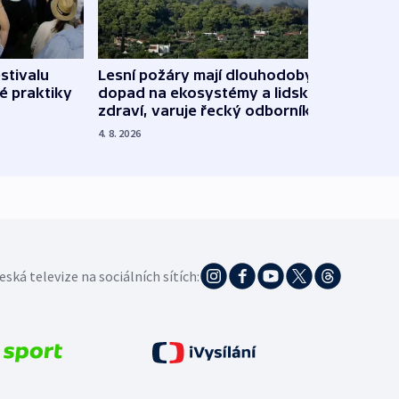
stivalu
Lesní požáry mají dlouhodobý
Ukraj
é praktiky
dopad na ekosystémy a lidské
Franc
zdraví, varuje řecký odborník
požá
4. 8. 2026
3. 8. 20
eská televize na sociálních sítích: