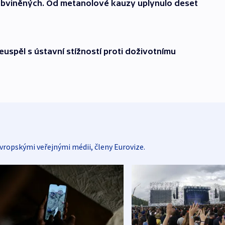
obviněných. Od metanolové kauzy uplynulo deset
uspěl s ústavní stížností proti doživotnímu
vropskými veřejnými médii, členy Eurovize.