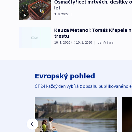
Osmačtyřicet mrtvých, desítky 
let
3. 9. 2022
|
Kauza Metanol: Tomáš Křepela ne
trestu
10. 1. 2020
10. 1. 2020
|
Jan Vávra
Evropský pohled
ČT24 každý den vybírá z obsahu publikovaného e