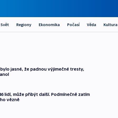
Svět
Regiony
Ekonomika
Počasí
Věda
Kultura
 bylo jasné, že padnou výjimečné tresty,
anol
6 lidí, může přibýt další. Podmínečně zatím
ího vězně