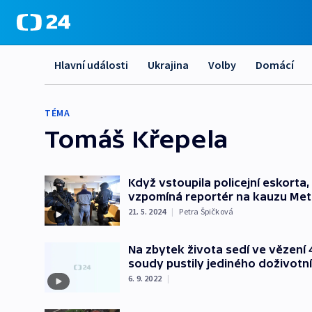
Hlavní události
Ukrajina
Volby
Domácí
TÉMA
Tomáš Křepela
Když vstoupila policejní eskorta,
vzpomíná reportér na kauzu Met
21. 5. 2024
|
Petra Špičková
Na zbytek života sedí ve vězení 4
soudy pustily jediného doživotn
6. 9. 2022
|