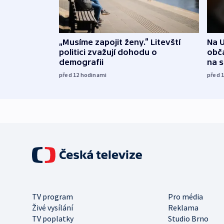
„Musíme zapojit ženy.“ Litevští
Na U
politici zvažují dohodu o
obča
demografii
na 
před 12
hodinami
před 
TV program
Pro média
Živé vysílání
Reklama
TV poplatky
Studio Brno