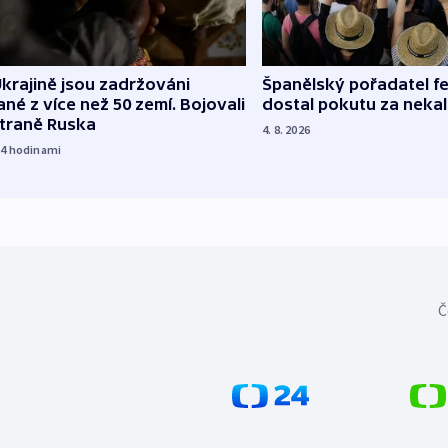
Španělský pořadatel fe
krajině jsou zadržováni
dostal pokutu za nekal
né z více než 50 zemí. Bojovali
straně Ruska
4. 8. 2026
14
hodinami
Č